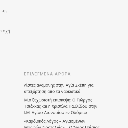
 της
ριοχή
ΕΠΙΛΕΓΜΈΝΑ ΆΡΘΡΑ
Λίστες αναμονής στην Αγία Σκέπη για
απεξάρτηση απο τα ναρκωτικά
Μια ξεχωριστή επίσκεψη: Ο Γιώργος
Τσιάκκας και η Χριστίνα Παυλίδου στην
Ι.Μ. Αγίου Διονυσίου εν Ολύμπω
«Καρδιακός Λόγος – Αγιασμένων
Μορφών Νοσταλγία» – Ο Άγιος Παΐσιος