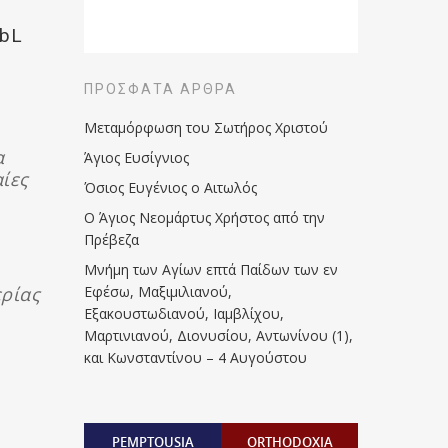
ZbL
ΠΡΌΣΦΑΤΑ ΆΡΘΡΑ
Μεταμόρφωση του Σωτήρος Χριστού
α
Άγιος Ευσίγνιος
ίες
Όσιος Ευγένιος ο Αιτωλός
Ο Άγιος Νεομάρτυς Χρήστος από την
Πρέβεζα
Μνήμη των Aγίων επτά Παίδων των εν
ρίας
Eφέσω, Mαξιμιλιανού,
Eξακουστωδιανού, Iαμβλίχου,
Mαρτινιανού, Διονυσίου, Aντωνίνου (1),
και Kωνσταντίνου – 4 Αυγούστου
PEMPTOUSIA
ORTHODOXIA