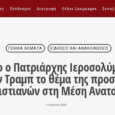
ες
Σύνδεσμοι
Διατροφή
Other Languages
Συναξ
ΓΕΝΙΚΆ ΘΈΜΑΤΑ
ΕΙΔΉΣΕΙΣ ΚΑΙ ΑΝΑΚΟΙΝΏΣΕΙΣ
ο ο Πατριάρχης Ιεροσολ
ν Τραμπ το θέμα της προσ
ιστιανών στη Μέση Ανατ
5 Ιουνίου 2026