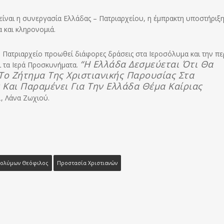
ίναι η συνεργασία Ελλάδας – Πατριαρχείου, η έμπρακτη υποστήριξη
α και κληρονομιά.
ο Πατριαρχείο προωθεί διάφορες δράσεις στα Ιεροσόλυμα και την πε
“Η Ελλάδα Δεσμεύεται Ότι Θα
ι τα Ιερά Προσκυνήματα.
 Το Ζήτημα Της Χριστιανικής Παρουσίας Στα
Και Παραμένει Για Την Ελλάδα Θέμα Καίριας
, Λάνα Ζωχιού.
σολύµων Θεόφιλος
Προστασία Χριστιανών