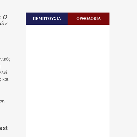
ε Ο
ΠΕΜΠΤΟΥΣΙΑ
ΟΡΘΟΔΟΞΙΑ
κών
νικές
η
ελεί
 και
ση
ast