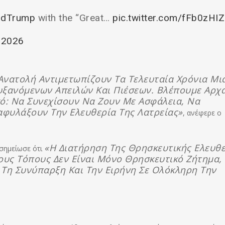
ldTrump
with the “Great…
pic.twitter.com/fFb0zHI
 2026
 Ανατολή Αντιμετωπίζουν Τα Τελευταία Χρόνια Μι
υξανόμενων Απειλών Και Πιέσεων. Βλέπουμε Αρχα
κό: Να Συνεχίσουν Να Ζουν Με Ασφάλεια, Να
αφυλάξουν Την Ελευθερία Της Λατρείας»
, ανέφερε ο
«η Διατήρηση Της Θρησκευτικής Ελευθε
σημείωσε ότι
ους Τόπους Δεν Είναι Μόνο Θρησκευτικό Ζήτημα,
 Τη Συνύπαρξη Και Την Ειρήνη Σε Ολόκληρη Την