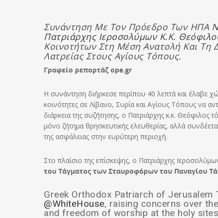
Συνάντηση Με Τον Πρόεδρο Των ΗΠΑ
Ν
Πατριάρχης Ιεροσολύμων Κ.κ. Θεόφιλο
Κοινοτήτων Στη Μέση Ανατολή Και Τη 
Λατρείας Στους Αγίους Τόπους.
Γραφείο ρεπορτάζ ope.gr
Η συνάντηση διήρκεσε περίπου 40 λεπτά και έλαβε χώρ
κοινότητες σε Λίβανο, Συρία και Αγίους Τόπους να αν
διάρκεια της συζήτησης, ο Πατριάρχης κ.κ. Θεόφιλος 
μόνο ζήτημα θρησκευτικής ελευθερίας, αλλά συνδέεται
της ασφάλειας στην ευρύτερη περιοχή.
Στο πλαίσιο της επίσκεψης, ο Πατριάρχης Ιεροσολύμ
του Τάγματος των Σταυροφόρων του Παναγίου Τά
Greek Orthodox Patriarch of Jerusalem T
@WhiteHouse
, raising concerns over th
and freedom of worship at the holy sites