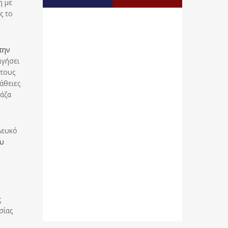
η με
ς το
την
αγήσει
 τους
άθειες
Γάζα
Λευκό
ου
ς
σίας