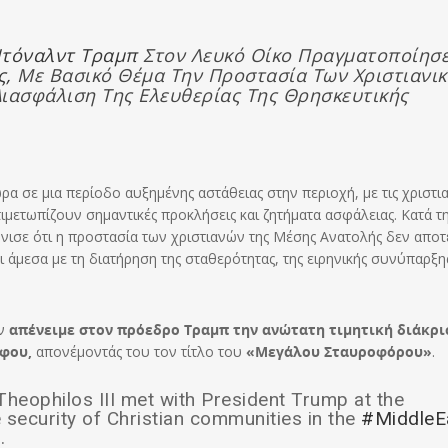
τόναλντ Τραμπ
Στον Λευκό Οίκο Πραγματοποίησ
ς,
Με Βασικό Θέμα Την Προστασία Των Χριστιανι
Διασφάλιση Της Ελευθερίας Της Θρησκευτικής
α σε μια περίοδο αυξημένης αστάθειας στην περιοχή, με τις χριστια
τιμετωπίζουν σημαντικές προκλήσεις και ζητήματα ασφάλειας. Κατά τ
τόνισε ότι η προστασία των χριστιανών της Μέσης Ανατολής δεν αποτ
 άμεσα με τη διατήρηση της σταθερότητας, της ειρηνικής συνύπαρξης
ων
απένειμε στον πρόεδρο Τραμπ την ανώτατη τιμητική διάκρι
φου,
απονέμοντάς του τον τίτλο του
«Μεγάλου Σταυροφόρου»
.
heophilos III met with President Trump at the
e security of Christian communities in the
#MiddleE
.