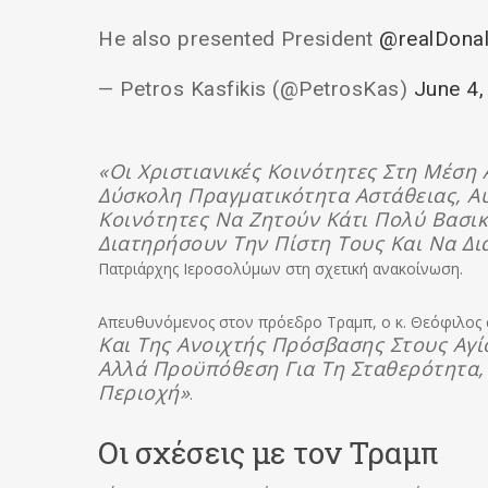
He also presented President
@realDona
— Petros Kasfikis (@PetrosKas)
June 4,
«Οι Χριστιανικές Κοινότητες Στη Μέση
Δύσκολη Πραγματικότητα Αστάθειας, Α
Κοινότητες Να Ζητούν Κάτι Πολύ Βασι
Διατηρήσουν Την Πίστη Τους Και Να Δι
Πατριάρχης Ιεροσολύμων στη σχετική ανακοίνωση.
Απευθυνόμενος στον πρόεδρο Τραμπ, ο κ. Θεόφιλος 
Και Της Ανοιχτής Πρόσβασης Στους Αγί
Αλλά Προϋπόθεση Για Τη Σταθερότητα,
Περιοχή»
.
Οι σχέσεις με τον Τραμπ