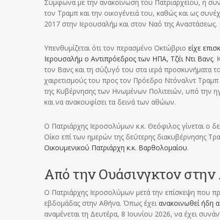
Σύμφωνα με την ανακοίνωση του Πατριαρχείου, η συ
τον Τραμπ και την οικογένειά του, καθώς και ως συνέ
2017 στην Ιερουσαλήμ και στον Ναό της Αναστάσεως.
Υπενθυμίζεται ότι τον περασμένο Οκτώβριο
είχε επισ
Ιερουσαλήμ ο Αντιπρόεδρος των ΗΠΑ, Τζέι Ντι Βανς
. 
τον Βανς και τη σύζυγό του στα ιερά προσκυνήματα τ
χαιρετισμούς του προς τον Πρόεδρο Ντόναλντ Τραμπ 
της Κυβέρνησης των Ηνωμένων Πολιτειών, υπό την ηγ
και να ανακουφίσει τα δεινά των αθώων.
Ο Πατριάρχης Ιεροσολύμων κ.κ. Θεόφιλος γίνεται ο 
Οίκο επί των ημερών της δεύτερης διακυβέρνησης Τρ
Οικουμενικού Πατριάρχη κ.κ. Βαρθολομαίου
.
Από την Ουάσινγκτον στην
Ο Πατριάρχης Ιεροσολύμων μετά την επίσκεψη που πρα
εβδομάδας στην Αθήνα. Όπως έχει
ανακοινωθεί ήδη α
αναμένεται τη Δευτέρα, 8 Ιουνίου 2026, να έχει συν