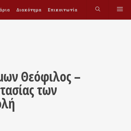
άρια
Διακόνημα
Επικοινωνία
ύμων Θεόφιλος –
τασίας των
ολή