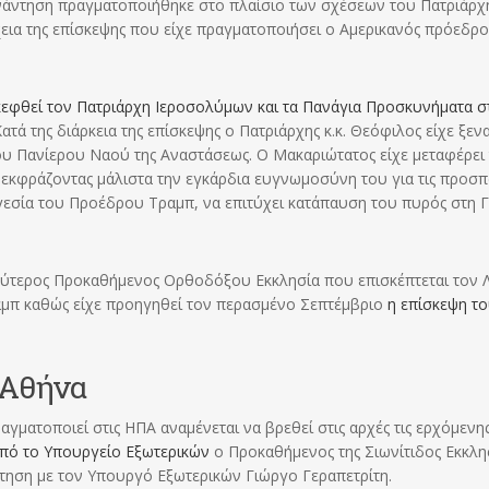
νάντηση πραγματοποιήθηκε στο πλαίσιο των σχέσεων του Πατριάρχ
χεια της επίσκεψης που είχε πραγματοποιήσει ο Αμερικανός πρόεδρο
κεφθεί τον Πατριάρχη Ιεροσολύμων και τα Πανάγια Προσκυνήματα σ
Κατά της διάρκεια της επίσκεψης ο Πατριάρχης κ.κ. Θεόφιλος είχε ξεν
ου Πανίερου Ναού της Αναστάσεως. Ο Μακαριώτατος είχε μεταφέρει
εκφράζοντας μάλιστα την εγκάρδια ευγνωμοσύνη του για τις προσπ
εσία του Προέδρου Τραμπ, να επιτύχει κατάπαυση του πυρός στη 
δεύτερος Προκαθήμενος Ορθοδόξου Εκκλησία που επισκέπτεται τον 
αμπ καθώς είχε προηγηθεί τον περασμένο Σεπτέμβριο
η επίσκεψη τ
 Αθήνα
γματοποιεί στις ΗΠΑ αναμένεται να βρεθεί στις αρχές τις ερχόμενη
πό το Υπουργείο Εξωτερικών
ο Προκαθήμενος της Σιωνίτιδος Εκκλη
άντηση με τον Υπουργό Εξωτερικών Γιώργο Γεραπετρίτη.