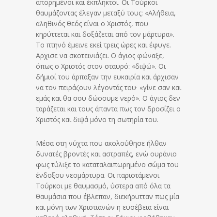
απορημένοι και έκπληκτοι. Οι Τούρκοι
θαυμάζοντας έλεγαν μεταξύ τους: «Αλήθεια,
αληθινός θεός είναι ο Χριστός, που
κηρύττεται και δοξάζεται από τον μάρτυρα».
Το πτηνό έμεινε εκεί τρεις ώρες και έφυγε.
Αρχισε να σκοτεινιάζει. Ο άγιος φώναξε,
όπως ο Χριστός στον σταυρό: «διψώ». Οι
δήμιοί του άρπαξαν την ευκαιρία και άρχισαν
να τον πειράζουν λέγοντάς του· «γίνε σαν και
εμάς και θα σου δώσουμε νερό». Ο άγιος δεν
ταράζεται και τους άπαντα πως τον δροσίζει ο
Χριστός και διψά μόνο τη σωτηρία του.
Μέσα στη νύχτα που ακολούθησε ήλθαν
δυνατές βροντές και αστραπές, ενώ ουράνιο
φως τύλιξε το καταταλαιπωρημένο σώμα του
ένδοξου νεομάρτυρα. Οι παριστάμενοι
Τούρκοι με θαυμασμό, ύστερα από όλα τα
θαυμάσια που έβλεπαν, διεκήρυτταν πως μία
και μόνη των Χριστιανών η ευσέβεια είναι