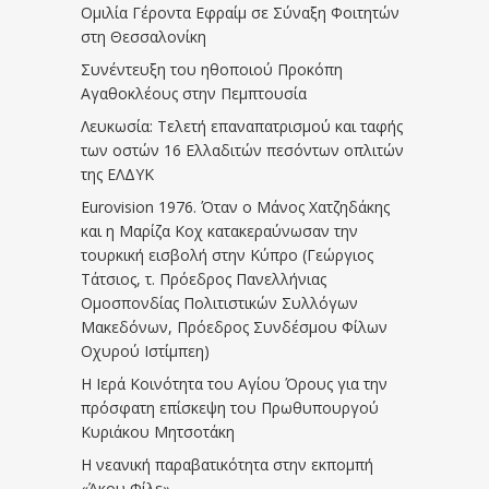
Ομιλία Γέροντα Εφραίμ σε Σύναξη Φοιτητών
στη Θεσσαλονίκη
Συνέντευξη του ηθοποιού Προκόπη
Αγαθοκλέους στην Πεμπτουσία
Λευκωσία: Τελετή επαναπατρισμού και ταφής
των οστών 16 Ελλαδιτών πεσόντων οπλιτών
της ΕΛΔΥΚ
Eurovision 1976. Όταν ο Μάνος Χατζηδάκης
και η Μαρίζα Κοχ κατακεραύνωσαν την
τουρκική εισβολή στην Κύπρο (Γεώργιος
Τάτσιος, τ. Πρόεδρος Πανελλήνιας
Ομοσπονδίας Πολιτιστικών Συλλόγων
Μακεδόνων, Πρόεδρος Συνδέσμου Φίλων
Οχυρού Ιστίμπεη)
Η Ιερά Κοινότητα του Αγίου Όρους για την
πρόσφατη επίσκεψη του Πρωθυπουργού
Κυριάκου Μητσοτάκη
Η νεανική παραβατικότητα στην εκπομπή
«Άκου Φίλε»