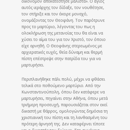
οικονόμον απεκατέστησε μάλιστα». Ο άγιος
αυτός ιεράρχης τον δίδαξε, τον νουθέτησε,
τον στήριξε και τον έκειρε μοναχό,
ονομάζοντας τον Θεοφάνη. Τον παρότρυνε
προς το μαρτύριο, λέγοντας του πως η
ολοκλήρωση της μετανοίας του θα είναι να
χύσει το αίμα του για τον Χριστό, τον όποιο
είχε αρνηθή. Ο Θεοφάνης στερεωμένος με
αρχιερατικές ευχές, θεία δύναμη και θερμή
πίστη επέστρεψε στην πατρίδα του για να
μαρτυρήσει.
Περιπλανήθηκε πάλι πολύ, μέχρι να φθάσει
τελικά στο ποθούμενο μαρτύριο. Από την
Κωνσταντινούπολη, όπου δεν κατάφερε να
μαρτυρήσει, πηγαίνει στην Αθήνα, όπου μετά
τριήμερη προσευχή, παρουσιάζεται στον εκεί
δικαστή με θάρρος, ομολογώντας δημόσια τη
χριστιανική του πίστη και τη λανθασμένη του
πρότερη άρνησή της. Δεν καταφέρνει τίποτε