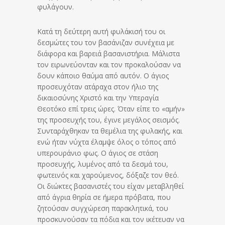
φυλάγουν.
Κατά τη δεύτερη αυτή φυλάκισή του οι
δεσμώτες του τον βασάνιζαν συνέχεια με
διάφορα και βαρειά βασανιστήρια. Μάλιστα
τον ειρωνεύονταν και τον προκαλούσαν να
δουν κάποιο θαύμα από αυτόν. Ο άγιος
προσευχόταν ατάραχα στον ήλιο της
δικαιοσύνης Χριστό και την Υπεραγία
Θεοτόκο επί τρεις ώρες. Όταν είπε το «αμήν»
της προσευχής του, έγινε μεγάλος σεισμός.
Συνταράχθηκαν τα θεμέλια της φυλακής, και
ενώ ήταν νύχτα έλαμψε όλος ο τόπος από
υπερουράνιο φως. Ο άγιος σε στάση
προσευχής, λυμένος από τα δεσμά του,
φωτεινός και χαρούμενος, δόξαζε τον θεό.
Οι διώκτες βασανιστές του είχαν μεταβληθεί
από άγρια θηρία σε ήμερα πρόβατα, που
ζητούσαν συγχώρεση παρακλητικά, του
προσκυνούσαν τα πόδια και τον ικέτευαν να