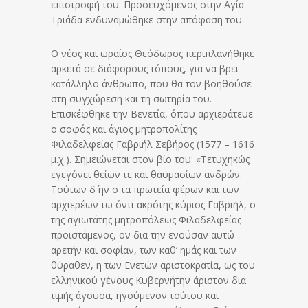
επιστροφή του. Προσευχόμενος στην Αγία
Τριάδα ενδυναμώθηκε στην απόφαση του.
Ο νέος και ωραίος Θεόδωρος περιπλανήθηκε
αρκετά σε διάφορους τόπους, για να βρει
κατάλληλο άνθρωπο, που θα τον βοηθούσε
στη συγχώρεση και τη σωτηρία του.
Επισκέφθηκε την Βενετία, όπου αρχιεράτευε
ο σοφός και άγιος μητροπολίτης
Φιλαδελφείας Γαβριήλ Σεβήρος (1577 – 1616
μ.χ.). Σημειώνεται στον βίο του: «Τετυχηκώς
εγεγόνει θείων τε και θαυμασίων ανδρών.
Τούτων δ΄ ην ο τα πρωτεία φέρων και των
αρχιερέων τω όντι ακρότης κύριος Γαβριήλ, ο
της αγιωτάτης μητροπόλεως Φιλαδελφείας
προϊστάμενος, ον δια την ενούσαν αυτώ
αρετήν και σοφίαν, των καθ’ ημάς και των
θύραθεν, η των Ενετών αριστοκρατία, ως του
ελληνικού γένους Κυβερνήτην άριστον δια
τιμής άγουσα, ηγούμενον τούτου και