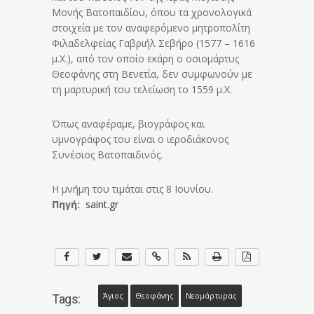
Μονής Βατοπαιδίου, όπου τα χρονολογικά
στοιχεία με τον αναφερόμενο μητροπολίτη
Φιλαδελφείας Γαβριήλ Σεβήρο (1577 – 1616
μ.Χ.), από τον οποίο εκάρη ο οσιομάρτυς
Θεοφάνης στη Βενετία, δεν συμφωνούν με
τη μαρτυρική του τελείωση το 1559 μ.Χ.
Όπως αναφέραμε, βιογράφος και
υμνογράφος του είναι ο ιεροδιάκονος
Συνέσιος Βατοπαιδινός.
Η μνήμη του τιμάται στις 8 Ιουνίου.
Πηγή:
saint.gr
Άγιος
Θεοφάνης
Νεομάρτυρας
Tags: