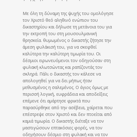
Με όλη τη δύναμη της ψυχής του ομολόγησε
τον Χριστό θεό αληθινό ενώπιον του
δικαστηρίου και δήλωσε τη μετάνοια του για
την εκτροπή του στη μουσουλμανική
θρησκεία. θυμωμένος ο δικαστής ζήτησε την
άμεση φυλάκισή του, για να σκεφθεί
καλύτερα την καλύτερη τιμωρία του. Οι
δέσμιοι ειρωνευόμενοι τον οδηγούσαν στη
φυλακή κλωτσώντας και ραπίζοντάς τον
σκληρά. Πάλι ο δικαστής τον κάλεσε να
απολογηθεί για να δει μήπως ήταν
μεθυσμένος η σαλεμένος. Ο άγιος όμως με
περισσή λογική, ευφράδεια και αποδείξεις
επέμενε ότι αμάρτησε φρικτά που
παρασύρθηκε από την ασέβεια, χαίρεται που
επέστρεψε στον Χριστό και δεν πτοείται από
καμιά τιμωρία. Ο δικαστής διέταξε να τον
μαστιγώσουν επτακόσιες φορές, να τον
οδηγήσουν δέσμιο στη φυλακή και να τον