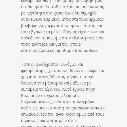
καθαρά αληθινή. Τότε οι δήμιοι φοβήθηκαν
ότι θα προσηλυτισθεί ο λαός και παίρνοντας
με αγριότητα στα χέρια τους ότι αιχμηρό
αντικείμενο έβρισκαν μπροστά τους άρχισαν
βάρβαρα να γδέρνουν το πρόσωπό του και
του έβγαλαν τα μάτια. Ο άγιος εξέπνευσε και
παρέδωσε το πνεύμα στον Πλάστη του, που
τόσο αγάπησε και για τον οποίο
αυτοπροαίρετα και πρόθυμα θυσιάσθηκε.
Τότε οι φιλόχριστοι, φιλάγιοι και
φιλομάρτυρες χριστιανοί, δίνοντας δώρα και
χρήματα στους δήμιους, πήραν τα τίμια
λείψανα του μάρτυρος και μάζεψαν με
ευλάβεια το αίμα του. Αυτά έγιναν πηγή
θαυμάτων σε χωλούς, λεπρούς,
δαιμονισμένους, ανίατα και πολυχρόνια
ασθενείς, που με πίστη τα προσκυνούσαν και
επικαλούνταν τον άγιο. Όσοι όμως από τους
δημίους πρωτοστάτησαν στην
κατακρεούργηση του μάρτυρος, είχαν κακό