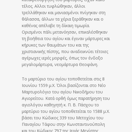
τέλος. Αλλοι τυφλώθηκαν, άλλοι
τρελλάθηκαν και μανιασμένοι πνίγηκαν στη
θάλασσα, άλλων τα χέρια ξεράθηκαν και ο
καθένας απέλαβε τη δίκαιη τιμωρία.
Ορισμένοι πάλι μετανόησαν, επικαλέσθηκαν
τη βοήθεια του αγίου και έγιναν μάρτυρες και
κήρυκες των θαυμάτων του και της
χριστιανικής πίστης, που αναδεικνύει τέτοιες
αγέρωχες ιερές μορφές, όπως τον ένδοξο
μεγαλομάρτυρα, νεομάρτυρα Θεοφάνη.
Το μαρτύριο του αγίου τοποθετείται στις 8
Ιουνίου 1559 μ.Χ. Όλοι βασίζονται στο Νέο
Μαρτυρολόγιο του αγίου Νικοδήμου του
Αγιορείτου. Κατά ορθή όμως παρατήρηση του
αγιολόγου καθηγητή κ. Π. Β. Πάσχου το
μαρτύριο του αγίου τοποθετείται το 1588 μ.Χ.
βάσει του Κώδικος 339 του Μετοχίου του
Παναγίου Τάφου στην Κωνσταντινούπολη
και του Κώδικος 797 της Ιεράς Μεγίστης