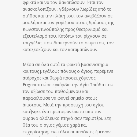
φρικτά και να τον θανατώσουν. Έτσι τον
ανασκολοπίζουν, γδέρνουν λωρίδες από το
στήθος και την πλάτη του, τον ανεβάζουν σε
μουλάρι και τον γυρίζουν στους δρόμους της
Κωνσταντινούπολης προς θεατρινισμό και
εξευτελισμό του. Κατόπιν τον ρίχνουν σε
τσιγγέλια, που διαπερνούν το σώμα του, τον
καταξεσκίζουν και τον καταματώνουν.
Μέσα σε όλα αυτά τα φρικτά βασανιστήρια
και τους μεγάλους πόνους ο άγιος, παρέμενε
ατάραχος και θερμά προσευχόμενος.
Ευχαριστούσε εγκάρδια την Αγία Τριάδα που
τον αξίωσε του ποθούμενου και
παρακαλούσε να φανεί σημείο στους
άπιστους. Μετά την προσευχή του αγίου
κατέβηκε ένα πρωτοφανέρωτο από τον
ουρανό ολόλευκο πτηνό σαν περιστέρι. Στη
θέα του ο άγιος γέμισε χαρά και
ευχαρίστηση, ενώ όλοι οι παρόντες έμειναν