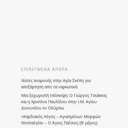
ΕΠΙΛΕΓΜΈΝΑ ΆΡΘΡΑ
Λίστες αναμονής στην Αγία Σκέπη για
απεξάρτηση απο τα ναρκωτικά
Μια ξεχωριστή επίσκεψη: Ο Γιώργος Τσιάκκας
και η Χριστίνα Παυλίδου στην Ι.Μ. Αγίου
Διονυσίου εν Ολύμπω
«Καρδιακός Λόγος – Αγιασμένων Μορφών
Νοσταλγία» – Ο Άγιος Παΐσιος (Β’ μέρος)