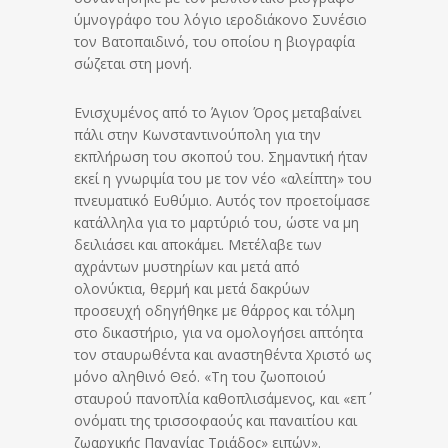
ύμνογράφο του λόγιο ιεροδιάκονο Συνέσιο
τον Βατοπαιδινό, του οποίου η βιογραφία
σώζεται στη μονή.
Ενισχυμένος από το Άγιον Όρος μεταβαίνει
πάλι στην Κωνσταντινούπολη για την
εκπλήρωση του σκοπού του. Σημαντική ήταν
εκεί η γνωριμία του με τον νέο «αλείπτη» του
πνευματικό Ευθύμιο. Αυτός τον προετοίμασε
κατάλληλα για το μαρτύριό του, ώστε να μη
δειλιάσει και αποκάμει. Μετέλαβε των
αχράντων μυστηρίων και μετά από
ολονύκτια, θερμή και μετά δακρύων
προσευχή οδηγήθηκε με θάρρος και τόλμη
στο δικαστήριο, για να ομολογήσει απτόητα
τον σταυρωθέντα και αναστηθέντα Χριστό ως
μόνο αληθινό Θεό. «Τη του ζωοποιού
σταυρού πανοπλία καθοπλισάμενος, και «επ΄
ονόματι της τρισσοφαούς και παναιτίου και
ζωαρχικής Παναγίας Τριάδος» ειπών».