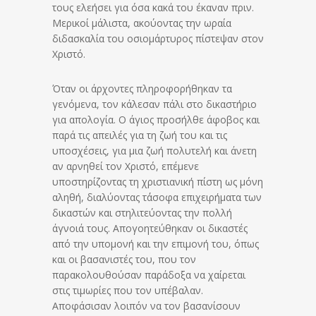
τους ελεήσει για όσα κακά του έκαναν πριν.
Μερικοί μάλιστα, ακούοντας την ωραία
διδασκαλία του οσιομάρτυρος πίστεψαν στον
Χριστό.
Όταν οι άρχοντες πληροφορήθηκαν τα
γενόμενα, τον κάλεσαν πάλι στο δικαστήριο
για απολογία. Ο άγιος προσήλθε άφοβος και
παρά τις απειλές για τη ζωή του και τις
υποσχέσεις, για μια ζωή πολυτελή και άνετη
αν αρνηθεί τον Χριστό, επέμενε
υποστηρίζοντας τη χριστιανική πίστη ως μόνη
αληθή, διαλύοντας τ΄άσοφα επιχειρήματα των
δικαστών και στηλιτεύοντας την πολλή
άγνοιά τους. Απογοητεύθηκαν οι δικαστές
από την υπομονή και την επιμονή του, όπως
και οι βασανιστές του, που τον
παρακολουθούσαν παράδοξα να χαίρεται
στις τιμωρίες που τον υπέβαλαν.
Αποφάσισαν λοιπόν να τον βασανίσουν