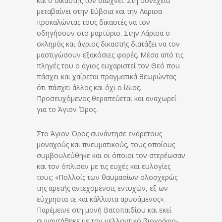
και ο δικαστής τον διώχνει. Στη συνέχεια
μεταβαίνει στην Εύβοια και την Λάρισα
προκαλώντας τους δικαστές να τον
οδηγήσουν στο μαρτύριο. Στην Λάρισα ο
σκληρός και άγριος δικαστής διατάζει να τον
μαστιγώσουν εξακόσιες φορές. Μέσα από τις
πληγές του ο άγιος ευχαριστεί τον Θεό που
πάσχει και χαίρεται πραγματικά θεωρώντας
ότι πάσχει άλλος και όχι ο ίδιος.
Προσευχόμενος θεραπεύεται και αναχωρεί
για το Άγιον Όρος.
Στο Άγιον Όρος συνάντησε ενάρετους
μοναχούς και πνευματικούς, τους οποίους
συμβουλεύθηκε και οι όποιοι τον στερέωσαν
και τον όπλισαν με τις ευχές και ευλογίες
τους: «Πολλοίς των θαυμασίων ολοσχερώς
της αρετής αντεχομένοις εντυχών, εξ ων
εύχρηστα τε και κάλλιστα αρυσάμενος».
Παρέμεινε στη μονή Βατοπαιδίου και εκεί
συναντήθηκε με τον μελλοντικό βιογράφο-