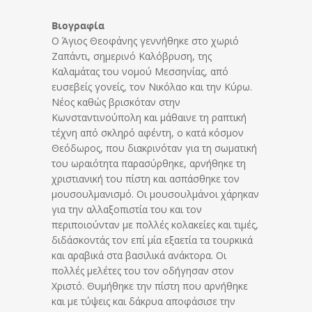
Βιογραφία
Ο Άγιος Θεοφάνης γεννήθηκε στο χωριό
Ζαπάντι, σημερινό Καλόβρυση, της
Καλαμάτας του νομού Μεσσηνίας, από
ευσεβείς γονείς, τον Νικόλαο και την Κύρω.
Νέος καθώς βρισκόταν στην
Κωνσταντινούπολη και μάθαινε τη ραπτική
τέχνη από σκληρό αφέντη, ο κατά κόσμον
Θεόδωρος, που διακρινόταν για τη σωματική
του ωραιότητα παρασύρθηκε, αρνήθηκε τη
χριστιανική του πίστη και ασπάσθηκε τον
μουσουλμανισμό. Οι μουσουλμάνοι χάρηκαν
για την αλλαξοπιστία του και τον
περιποιούνταν με πολλές κολακείες και τιμές,
διδάσκοντάς τον επί μία εξαετία τα τουρκικά
και αραβικά στα βασιλικά ανάκτορα. Οι
πολλές μελέτες του τον οδήγησαν στον
Χριστό. Θυμήθηκε την πίστη που αρνήθηκε
και με τύψεις και δάκρυα αποφάσισε την