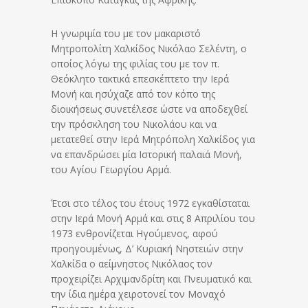
Η γνωριμία του με τον μακαριστό
Μητροπολίτη Χαλκίδος Νικόλαο Σελέντη, ο
οποίος λόγω της φιλίας του με τον π.
Θεόκλητο τακτικά επεσκέπτετο την Ιερά
Μονή και ησύχαζε από τον κόπο της
διοικήσεως συνετέλεσε ώστε να αποδεχθεί
την πρόσκληση του Νικολάου και να
μετατεθεί στην Ιερά Μητρόπολη Χαλκίδος για
να επανδρώσει μία Ιστορική παλαιά Μονή,
του Αγίου Γεωργίου Αρμά.
Έτσι στο τέλος του έτους 1972 εγκαθίσταται
στην Ιερά Μονή Αρμά και στις 8 Απριλίου του
1973 ενθρονίζεται Ηγούμενος, αφού
προηγουμένως, Δ’ Κυριακή Νηστειών στην
Χαλκίδα ο αείμνηστος Νικόλαος τον
προχειρίζει Αρχιμανδρίτη και Πνευματικό και
την ίδια ημέρα χειροτονεί τον Μοναχό