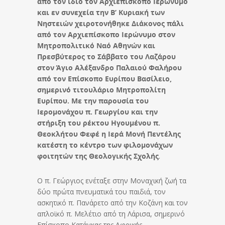
από τον ίδιο τον Αρχιεπίσκοπο Ιερώνυμο
και εν συνεχεία την Β’ Κυριακή των
Νηστειών χειροτονήθηκε Διάκονος πάλι
από τον Αρχιεπίσκοπο Ιερώνυμο στον
Μητροπολιτικό Ναό Αθηνών και
Πρεσβύτερος το Σάββατο του Λαζάρου
στον Άγιο Αλέξανδρο Παλαιού Φαλήρου
από τον Επίσκοπο Ευρίπου Βασίλειο,
σημερινό τιτουλάριο Μητροπολίτη
Ευρίπου. Με την παρουσία του
Ιερομονάχου π. Γεωργίου και την
στήριξη του ρέκτου Ηγουμένου π.
Θεοκλήτου Φεφέ η Ιερά Μονή Πεντέλης
κατέστη το κέντρο των φιλομονάχων
φοιτητών της Θεολογικής Σχολής
.
Ο π. Γεώργιος ενέταξε στην Μοναχική ζωή τα
δύο πρώτα πνευματικά του παιδιά, τον
ασκητικό π. Πανάρετο από την Κοζάνη και τον
απλοϊκό π. Μελέτιο από τη Λάρισα, σημερινό
Επίσκοπο Κατάγκας της Αφρικής.