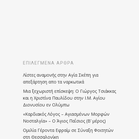
ΕΠΙΛΕΓΜΈΝΑ ΆΡΘΡΑ
Λίστες αναμονής στην Αγία Σκέπη για
απεξάρτηση απο τα ναρκωτικά
Μια ξεχωριστή επίσκεψη: Ο Γιώργος Τσιάκκας
και η Χριστίνα Παυλίδου στην Ι.Μ. Αγίου
Διονυσίου εν Ολύμπω
«Καρδιακός Λόγος – Αγιασμένων Μορφών
Νοσταλγία» – Ο Άγιος Παΐσιος (Β’ μέρος)
Ομιλία Γέροντα Εφραίμ σε Σύναξη Φοιτητών
στη Θεσσαλονίκη