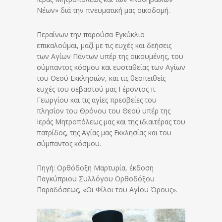
Νέων» διά την πνευματική μας οικοδομή.
Περαίνων την παρούσα Εγκύκλιο
επικαλούμαι, μαζί με τις ευχές και δεήσεις
των Αγίων Πάντων υπέρ της οικουμένης, του
σύμπαντος κόσμου και ευσταθείας των Αγίων
του Θεού Εκκλησιών, και τις θεοπειθείς
ευχές του σεβαστού μας Γέροντος π.
Γεωργίου και τις αγίες πρεσβείες του
πλησίον του Θρόνου του Θεού υπέρ της
Ιεράς Μητροπόλεως μας και της ιδιαιτέρας του
πατρίδος, της Αγίας μας Εκκλησίας και του
σύμπαντος κόσμου.
Πηγή: Ορθόδοξη Μαρτυρία, έκδοση
Παγκύπριου Συλλόγου Ορθοδόξου
Παραδόσεως, «Οι Φίλοι του Αγίου Όρους».