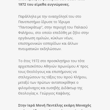
1972 του είμεθα ευγνώμονες.
Παράλληλα με την ενασχόλησί του στο
Πανεπιστήμιο ίδρυσε το Ίδρυμα
“Παντοκράτωρ”, στην περιοχή του Παλαιού
Φαλήρου, στο οποίο επεδόθη με ζήλο στην
οργάνωση ομιλιών, κύκλων νέων,
επιστημονικών εσπερίδων και άλλων
πνευματικών εκδηλώσεων.
Το έτος 1972 στο προσκλητήριο του τότε
αρχιεπισκόπου Αθηνών Ιερωνύμου Α’ προς
τους Θεολόγους και επιστήμονες να
στελεχώσουν τις τάξεις του Ιερού Κλήρου,
μεταξύ των πρώτων ανταποκρίθηκε ο
φιλομόναχος και ευσεβής Διδάκτωρ της
Θεολογίας κ. Γεώργιος Καψάνης.
Στην Ιερά Μονή Πεντέλης εκάρη Μοναχός