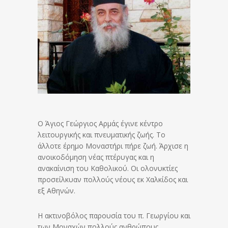
Ο Άγιος Γεώργιος Αρμάς έγινε κέντρο
λειτουργικής και πνευματικής ζωής. Το
άλλοτε έρημο Μοναστήρι πήρε ζωή. Άρχισε η
ανοικοδόμηση νέας πτέρυγας και η
ανακαίνιση του Καθολικού. Οι ολονυκτίες
προσείλκυαν πολλούς νέους εκ Χαλκίδος και
εξ Αθηνών.
Η ακτινοβόλος παρουσία του π. Γεωργίου και
των Μοναχών πολλούς ανθρώπους