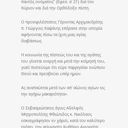
παντός ονόματος” (Εφεσ. α’ 21) διά τον
Κύριον και διά την Ορθόδοξο πίστη.
Ο προσφιλέστατος Γέροντας Αρχιμανδρίτης
π. Γεώργιος Καψάνης επέρασε στην ιστορία
αφήνοντας πίσω τα ίχνη μιας αγίας
διαβάσεως.
Η κοινωνία της πίστεώς του και της αγάπης
του γίνεται ενεργή και μετά την κοίμησή του,
γιατί πιστεύομε ότι εύρε παρρησίαν ενώπιον
Θεού και πρεσβεύει υπέρ ημών.
Ας αναπαύεται μετά των απ’ αίώνος αγίων εις
την αγήρω μακαριότητα».
Ο Σεβασμιώτατος άγιος Αδελφός
Μητροπολίτης Φθιώτιδος κ. Νικόλαος
εσκιαγράφησεν εν χάριτι, κατά τον καλύτερο
τρόπο, τον αείμνηστο Κυθήριο Αγιορείτη