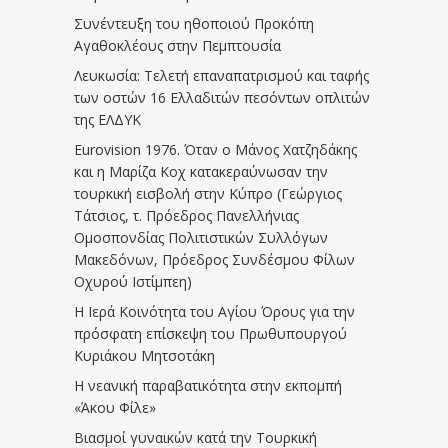
Συνέντευξη του ηθοποιού Προκόπη
Αγαθοκλέους στην Πεμπτουσία
Λευκωσία: Τελετή επαναπατρισμού και ταφής
των οστών 16 Ελλαδιτών πεσόντων οπλιτών
της ΕΛΔΥΚ
Eurovision 1976. Όταν ο Μάνος Χατζηδάκης
και η Μαρίζα Κοχ κατακεραύνωσαν την
τουρκική εισβολή στην Κύπρο (Γεώργιος
Τάτσιος, τ. Πρόεδρος Πανελλήνιας
Ομοσπονδίας Πολιτιστικών Συλλόγων
Μακεδόνων, Πρόεδρος Συνδέσμου Φίλων
Οχυρού Ιστίμπεη)
Η Ιερά Κοινότητα του Αγίου Όρους για την
πρόσφατη επίσκεψη του Πρωθυπουργού
Κυριάκου Μητσοτάκη
Η νεανική παραβατικότητα στην εκπομπή
«Άκου Φίλε»
Βιασμοί γυναικών κατά την Τουρκική