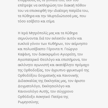
επέτρεψε να εκπληρώση τον διακαή πόθον
του να επισκεφθή την ιδιαίτερη πατρίδα του,
τα Κύθηρα και την Μυρτιδιώτισσά μας, που
τόσο εσέβετο και ετίμα.
Η Ιερά Μητρόπολίς μας και τα Κύθηρα
σεμνύνονται διά τον εκλεκτόν αυτόν και
ευκλεά γόνον των Κυθήρων, τον αείμνηστο
και πολυσέβαστο Γέροντα π. Γεώργιο
Καψάνη, τον διακεκριμένο Αγιορείτη, τον
Αγιοπατερικό Θεολόγο και επιστήμονα, τον
ακλόνητο αγωνιστή και ακατάβλητο πρόμαχο
της Ορθοδοξίας, τον άγρυπνο φρυκτωρό της
Ορθοδόξου δογματικής και Κανονικής
Διδασκαλίας της Εκκλησίας μας, τον άριστο
Δογματολόγο, Εκκλησιολόγο και
Κανονολόγο Αυτής, τον σύγχρονο
Ορθόδοξο Ασκητικό Πατέρα της
Ρωμηοσύνης.