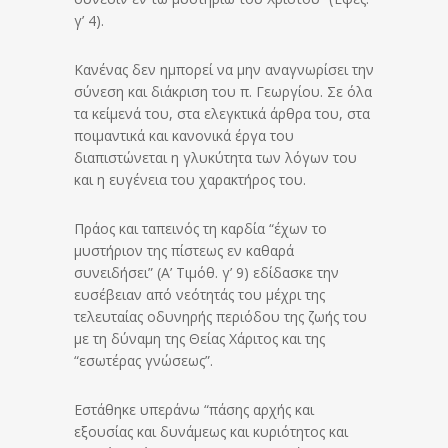
γ’ 4).
Κανένας δεν ημπορεί να μην αναγνωρίσει την
σύνεση και διάκριση του π. Γεωργίου. Σε όλα
τα κείμενά του, στα ελεγκτικά άρθρα του, στα
ποιμαντικά και κανονικά έργα του
διαπιστώνεται η γλυκύτητα των λόγων του
και η ευγένεια του χαρακτήρος του.
Πράος και ταπεινός τη καρδία “έχων το
μυστήριον της πίστεως εν καθαρά
συνειδήσει” (Α’ Τιμόθ. γ’ 9) εδίδασκε την
ευσέβειαν από νεότητάς του μέχρι της
τελευταίας οδυνηρής περιόδου της ζωής του
με τη δύναμη της Θείας Χάριτος και της
“εσωτέρας γνώσεως”.
Εστάθηκε υπεράνω “πάσης αρχής και
εξουσίας και δυνάμεως και κυριότητος και