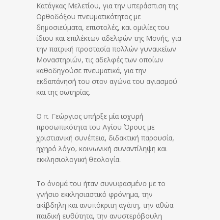
Κατάγκας Μελετίου, για την υπεράσπιση της
Ορθοδόξου πνευματικότητος με
δημοσιεύματα, επιστολές, και ομιλίες του
ίδιου και επιλέκτων αδελφών της Μονής, για
την πατρική προστασία πολλών γυναικείων
Μοναστηριών, τις αδελφές των οποίων
καθοδηγούσε πνευματικά, για την
εκδαπάνησή του στον αγώνα του αγιασμού
και της σωτηρίας.
Ο π. Γεώργιος υπήρξε μία ισχυρή
προσωπικότητα του Αγίου Όρους με
χριστιανική συνέπεια, διδακτική παρουσία,
ηχηρό λόγο, κοινωνική συναντίληψη και
εκκλησιολογική θεολογία.
Το όνομά του ήταν συνυφασμένο με το
γνήσιο εκκλησιαστικό φρόνημα, την
ακίβδηλη και ανυπόκριτη αγάπη, την αθώα
παιδική ευθύτητα, την ανυστερόβουλη