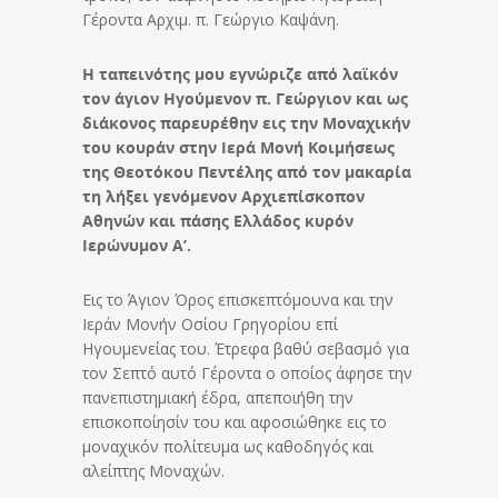
Γέροντα Αρχιμ. π. Γεώργιο Καψάνη.
Η ταπεινότης μου εγνώριζε από λαϊκόν
τον άγιον Ηγούμενον π. Γεώργιον και ως
διάκονος παρευρέθην εις την Μοναχικήν
του κουράν στην Ιερά Μονή Κοιμήσεως
της Θεοτόκου Πεντέλης από τον μακαρία
τη λήξει γενόμενον Αρχιεπίσκοπον
Αθηνών και πάσης Ελλάδος κυρόν
Ιερώνυμον Α’.
Εις το Άγιον Όρος επισκεπτόμουνα και την
Ιεράν Μονήν Οσίου Γρηγορίου επί
Ηγουμενείας του. Έτρεφα βαθύ σεβασμό για
τον Σεπτό αυτό Γέροντα ο οποίος άφησε την
πανεπιστημιακή έδρα, απεποιήθη την
επισκοποίησίν του και αφοσιώθηκε εις το
μοναχικόν πολίτευμα ως καθοδηγός και
αλείπτης Μοναχών.