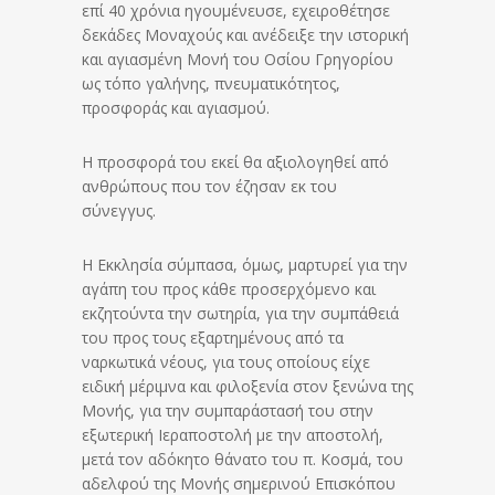
επί 40 χρόνια ηγουμένευσε, εχειροθέτησε
δεκάδες Μοναχούς και ανέδειξε την ιστορική
και αγιασμένη Μονή του Οσίου Γρηγορίου
ως τόπο γαλήνης, πνευματικότητος,
προσφοράς και αγιασμού.
Η προσφορά του εκεί θα αξιολογηθεί από
ανθρώπους που τον έζησαν εκ του
σύνεγγυς.
Η Εκκλησία σύμπασα, όμως, μαρτυρεί για την
αγάπη του προς κάθε προσερχόμενο και
εκζητούντα την σωτηρία, για την συμπάθειά
του προς τους εξαρτημένους από τα
ναρκωτικά νέους, για τους οποίους είχε
ειδική μέριμνα και φιλοξενία στον ξενώνα της
Μονής, για την συμπαράστασή του στην
εξωτερική Ιεραποστολή με την αποστολή,
μετά τον αδόκητο θάνατο του π. Κοσμά, του
αδελφού της Μονής σημερινού Επισκόπου