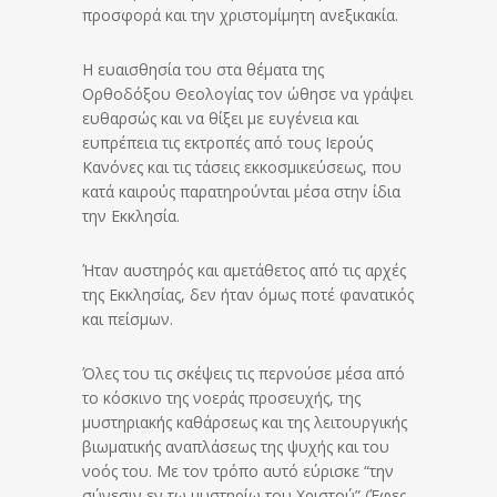
προσφορά και την χριστομίμητη ανεξικακία.
Η ευαισθησία του στα θέματα της
Ορθοδόξου Θεολογίας τον ώθησε να γράψει
ευθαρσώς και να θίξει με ευγένεια και
ευπρέπεια τις εκτροπές από τους Ιερούς
Κανόνες και τις τάσεις εκκοσμικεύσεως, που
κατά καιρούς παρατηρούνται μέσα στην ίδια
την Εκκλησία.
Ήταν αυστηρός και αμετάθετος από τις αρχές
της Εκκλησίας, δεν ήταν όμως ποτέ φανατικός
και πείσμων.
Όλες του τις σκέψεις τις περνούσε μέσα από
το κόσκινο της νοεράς προσευχής, της
μυστηριακής καθάρσεως και της λειτουργικής
βιωματικής αναπλάσεως της ψυχής και του
νοός του. Με τον τρόπο αυτό εύρισκε “την
σύνεσιν εν τω μυστηρίω του Χριστού” (Έφες.