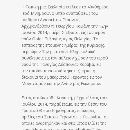
Η Τοπική μας Εκκλησία ετέλεσε τό 40νθήμερο
Ιερό Μνημόσυνο υπέρ αναπαύσεως του
αοιδίμου Αγιορείτου Γέροντος
Αρχιμανδρίτου π. Γεωργίου Καψάνη την 12ην
Ιουλίου 2014, ημέρα Σάββατο, εις τον ιερόν
ναόν Οσίας Πελαγίας Αγίας Πελαγίας. Το
εσπέρας της επομένης ημέρας, της Κυριακής,
περί ώραν 7ην μ. μ. έγινε Κληρικολαϊκή
συνέλευσις εις τον αύλειον χώρον του ιερού
ναού της Παναγίας Δέσποινας Καραβά, εις
την οποίαν παρουσιάστηκε η ζωή και η
διακονία του μακαριστού Γέροντος εις τον
Μοναχισμόν και την Αγίαν μας Εκκλησίαν.
Εκτός αυτών κάθε Κυριακή, μέχρι τέλους του
Ιουλίου 2014, παραθέταμε, εις την θέσιν του
Γραπτού Θείου Κηρύγματος, επίκαιρες
ομιλίες του Σεπτού Γέροντος π. Γεωργίου, οι
οποίες αναρτήθηκαν και στις ιστοσελίδες της
Ιεράς Μητροπόλεως και των «Κυθηραϊκών