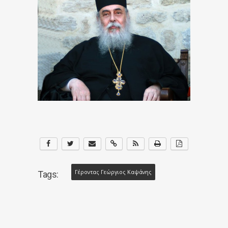
Γέροντας Γεώργιος Καψάνης
Tags: