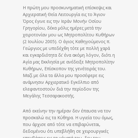
Η πρώτη μου προσκυνηματική επίσκεψις και
Αρχιερατική Θεία Λειτουργία εις το Άγιον
Όρος έγινε εις την Ιεράν Μονήν Οσίου
Γρηγορίου, δέκα μόλις ημέρες μετά την
χειροτονίαν μου ως Μητροπολίτου Κυθήρων
(2 Ιουλίου 2005). Ο άγιος Καθηγούμενος π.
Γεώργιος με υπεδέχθη τότε με πολλή χαρά
και εγκαρδιότητα δι’ ένα ακόμη λόγον, διότι η
Αγία μας Εκκλησία με ανέδειξε Μητροπολίτην
Κυθήρων, Επίσκοπον της γενέτειράς του.
Μαζί με όλα τα άλλα μου προσέφερε εις
ανάμνησιν Αρχιερατικό Εγκόλπιο από
ελεφαντοστούν διά την περίοδον της
Μεγάλης Τεσσαρακοστής.
Από εκείνην την ημέραν δεν έπαυσα να τον
προσκαλώ εις τα Κύθηρα. Η υγιεία του όμως,
που άρχισε από τότε να επιβαρύνεται,
δεδομένου ότι υπεβλήθη σε χειρουργικές
επεμβάσεις εις τα γόνατά του, δεν του