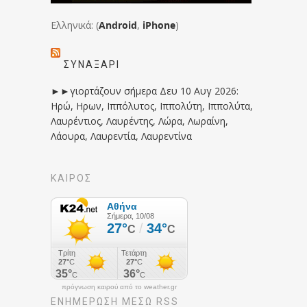
Ελληνικά: (
Android
,
iPhone
)
ΣΥΝΑΞΆΡΙ
►►γιορτάζουν σήμερα Δευ 10 Αυγ 2026:
Ηρώ, Ηρων, Ιππόλυτος, Ιππολύτη, Ιππολύτα,
Λαυρέντιος, Λαυρέντης, Λώρα, Λωραίνη,
Λάουρα, Λαυρεντία, Λαυρεντίνα
ΚΑΙΡΟΣ
πρόγνωση καιρού από το weather.gr
ΕΝΗΜΈΡΩΣΉ ΜΕΣΩ RSS