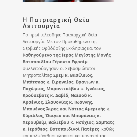
Η Πατριαρχική Θεία
Λειτουργία
Το πρωί τελέσθηκε Πατριαρχική Θεία
Λειτουργία. Με τον Προκαθήμενο της
Σερβικής Ορθόδοξης Εκκλησίας και τον
Κ
αθηγούμενο της Ιεράς Μεγίστης Μονής
Βατοπαιδίου Γέροντα Εφραίμ
συλλειτούργησαν οι Σεβασμιώτατοι
Μητροπολίτες:
Σρεμ κ. Βασίλειος,
Μπάτσκας κ. Ειρηναίος, Βρανιων κ.
Παχώμιος, Μπρανιτσέβου κ. Ιγνάτιος,
Κρούσεβατς κ. Δαβίδ, Ναϊσού κ.
Αρσένιος, Σλαυονίας κ. Ιωάννης,
Μπουένος Άιρες και Νότιας Αμερικής κ.
Κύριλλος, Όσιγεκ και Μπαράνιας κ.
Χερουβείμ, Βαλιέβου κ. Ησύχιος, Σάμπατς
κ. Ιερόθεος, Βατοπαιδινοί Πατέρες
καθώς
και πολυάριθμοι κληρικοί και μοναχοί της