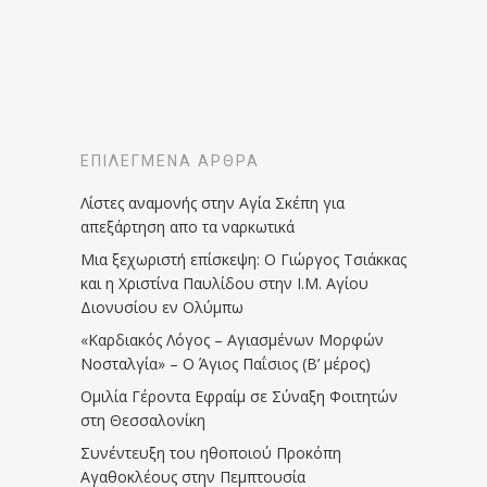
ΕΠΙΛΕΓΜΈΝΑ ΆΡΘΡΑ
Λίστες αναμονής στην Αγία Σκέπη για
απεξάρτηση απο τα ναρκωτικά
Μια ξεχωριστή επίσκεψη: Ο Γιώργος Τσιάκκας
και η Χριστίνα Παυλίδου στην Ι.Μ. Αγίου
Διονυσίου εν Ολύμπω
«Καρδιακός Λόγος – Αγιασμένων Μορφών
Νοσταλγία» – Ο Άγιος Παΐσιος (Β’ μέρος)
Ομιλία Γέροντα Εφραίμ σε Σύναξη Φοιτητών
στη Θεσσαλονίκη
Συνέντευξη του ηθοποιού Προκόπη
Αγαθοκλέους στην Πεμπτουσία