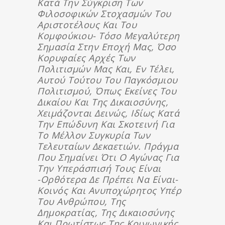
Κατά Την Σύγκριση Των
Φιλοσοφικών Στοχασμών Του
Αριστοτέλους Και Του
Κομφούκιου- Τόσο Μεγαλύτερη
Σημασία Στην Εποχή Μας, Όσο
Κορυφαίες Αρχές Των
Πολιτισμών Μας Και, Εν Τέλει,
Αυτού Τούτου Του Παγκόσμιου
Πολιτισμού, Όπως Εκείνες Του
Δικαίου Και Της Δικαιοσύνης,
Χειμάζονται Δεινώς, Ιδίως Κατά
Την Επώδυνη Και Σκοτεινή Για
Το Μέλλον Συγκυρία Των
Τελευταίων Δεκαετιών. Πράγμα
Που Σημαίνει Ότι Ο Αγώνας Για
Την Υπεράσπισή Τους Είναι
-ορθότερα Δε Πρέπει Να Είναι-
Κοινός Και Ανυποχώρητος Υπέρ
Του Ανθρώπου, Της
Δημοκρατίας, Της Δικαιοσύνης
Και Πρωτίστως Της Κοινωνικής