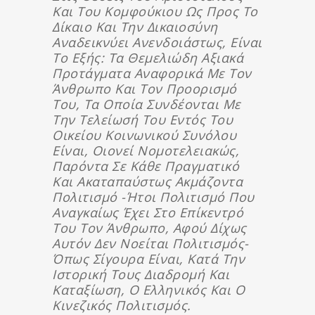
Και Του Κομφούκιου Ως Προς Το
Δίκαιο Και Την Δικαιοσύνη
Αναδεικνύει Ανενδοιάστως, Είναι
Το Εξής: Τα Θεμελιώδη Αξιακά
Προτάγματα Αναφορικά Με Τον
Άνθρωπο Και Τον Προορισμό
Του, Τα Οποία Συνδέονται Με
Την Τελείωσή Του Εντός Του
Οικείου Κοινωνικού Συνόλου
Είναι, Οιονεί Νομοτελειακώς,
Παρόντα Σε Κάθε Πραγματικό
Και Ακαταπαύστως Ακμάζοντα
Πολιτισμό -ήτοι Πολιτισμό Που
Αναγκαίως Έχει Στο Επίκεντρό
Του Τον Άνθρωπο, Αφού Δίχως
Αυτόν Δεν Νοείται Πολιτισμός-
Όπως Σίγουρα Είναι, Κατά Την
Ιστορική Τους Διαδρομή Και
Καταξίωση, Ο Ελληνικός Και Ο
Κινεζικός Πολιτισμός.