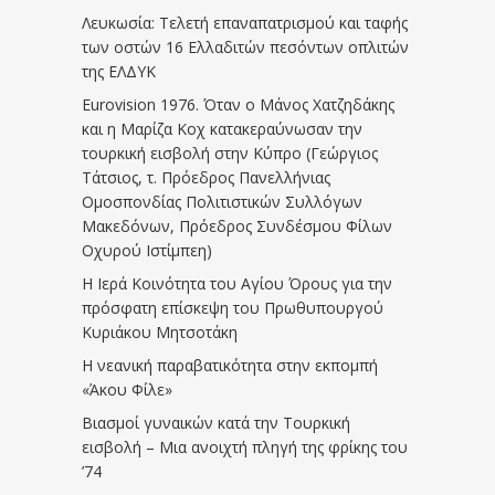
Λευκωσία: Τελετή επαναπατρισμού και ταφής
των οστών 16 Ελλαδιτών πεσόντων οπλιτών
της ΕΛΔΥΚ
Eurovision 1976. Όταν ο Μάνος Χατζηδάκης
και η Μαρίζα Κοχ κατακεραύνωσαν την
τουρκική εισβολή στην Κύπρο (Γεώργιος
Τάτσιος, τ. Πρόεδρος Πανελλήνιας
Ομοσπονδίας Πολιτιστικών Συλλόγων
Μακεδόνων, Πρόεδρος Συνδέσμου Φίλων
Οχυρού Ιστίμπεη)
Η Ιερά Κοινότητα του Αγίου Όρους για την
πρόσφατη επίσκεψη του Πρωθυπουργού
Κυριάκου Μητσοτάκη
Η νεανική παραβατικότητα στην εκπομπή
«Άκου Φίλε»
Βιασμοί γυναικών κατά την Τουρκική
εισβολή – Μια ανοιχτή πληγή της φρίκης του
’74