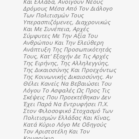
Και Ελλάδα, Ανοίγουν Νέους
Δρόμους Μέσα Από Τον Διάλογο
Των Πολιτισμών Τους
Υπερασπιζόμενες, Διαχρονικώς
Και Με Συνέπεια, Αρχές
Σύμφυτες Με Την Αξία Του
Ανθρώπου Και Την Ελεύθερη
Ανάπτυξη Της Προσωπικότητάς
Τους, Κατ’ Εξοχήν Δε Τις Αρχές
Της Ειρήνης, Της Αλληλεγγύης,
Της Δικαιοσύνης Και Προεχόντως
Της Κοινωνικής Δικαιοσύνης. Αν
Θέλει Κανείς Να Βεβαιώσει Του
Λόγου Το Ασφαλές Ως Προς Τις
Σκέψεις Που Προεκτέθηκαν Δεν
Έχει Παρά Να Εντρυφήσει Π.χ.
Στον Φιλοσοφικό Στοχασμό Των
Πολιτισμών Ελλάδας Και Κίνας,
Κατά Κύριο Λόγο Με Οδηγούς
Τον Αριστοτέλη Και Τον
Κομφούκιο.