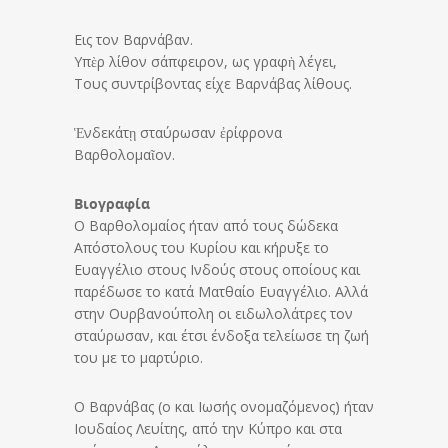
Eις τον Bαρνάβαν.
Υπὲρ λίθον σάπφειρον, ως γραφὴ λέγει,
Τους συντρίβοντας είχε Βαρνάβας λίθους.
Ἑνδεκάτῃ σταύρωσαν ἐρίφρονα
Βαρθολομαῖον.
Βιογραφία
Ο Βαρθολομαίος ήταν από τους δώδεκα
Απόστολους του Κυρίου και κήρυξε το
Ευαγγέλιο στους Ινδούς στους οποίους και
παρέδωσε το κατά Ματθαίο Ευαγγέλιο. Αλλά
στην Ουρβανούπολη οι ειδωλολάτρες τον
σταύρωσαν, και έτσι ένδοξα τελείωσε τη ζωή
του με το μαρτύριο.
Ο Βαρνάβας (ο και Iωσής ονομαζόμενος) ήταν
Ιουδαίος Λευίτης, από την Κύπρο και στα