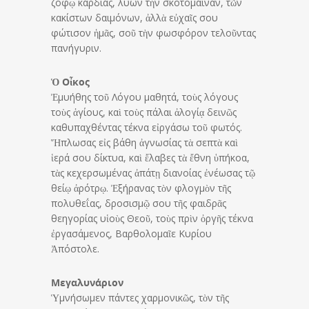
ζόφῳ καρδίας, λύων τὴν σκοτόμαιναν, τῶν
κακίστων δαιμόνων, ἀλλὰ εὐχαῖς σου
φώτισον ἡμᾶς, σοῦ τὴν φωσφόρον τελοῦντας
πανήγυριν.
Ὁ Οἶκος
Ἐμυήθης τοῦ Λόγου μαθητά, τοὺς λόγους
τοὺς ἁγίους, καὶ τοὺς πάλαι ἀλογίᾳ δεινῶς
καθυπαχθέντας τέκνα εἰργάσω τοῦ φωτός.
Ἥπλωσας εἰς βάθη ἀγνωσίας τὰ σεπτὰ καὶ
ἱερά σου δίκτυα, καὶ ἔλαβες τὰ ἔθνη ὑπήκοα,
τὰς κεχερσωμένας ἀπάτῃ διανοίας ἐνέωσας τῷ
θείῳ ἀρότρῳ. Ἐξήρανας τὸν φλογμὸν τῆς
πολυθεΐας, δροσισμῷ σου τῆς φαιδρᾶς
θεηγορίας υἱοὺς Θεοῦ, τοὺς πρὶν ὀργῆς τέκνα
ἐργασάμενος, Βαρθολομαῖε Κυρίου
Ἀπόστολε.
Μεγαλυνάριον
Ὑμνήσωμεν πάντες χαρμονικῶς, τὸν τῆς