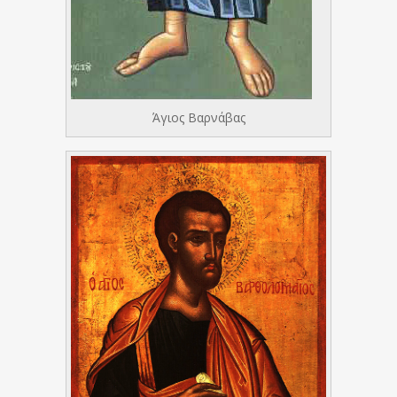
Άγιος Βαρνάβας