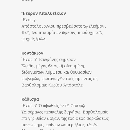
Ἕτερον Ἀπολυτίκιον
Ἦχος γ’.
Ἀπόστολοι Ἅγιοι, πρεσβεύσατε τῷ ἐλεήμονι
Θεῷ, ἵνα πταισμάτων ἄφεσιν, παράσχῃ ταῖς
ψυχαῖς ἡμῶν.
Κοντάκιον
Ἦχος δ’. Ἐπεφάνης σήμερον.
Ὤφθης μέγας ἤλιος τῇ οἰκουμένῃ,
διδαγμάτων λάμψεσι, καὶ θαυμασίων
φοβερῶν, φωταγωγῶν τοὺς τιμώντάς σε,
Βαρθολομαῖε Κυρίου Ἀπόστολε.
Κάθισμα
Ἦχος δ’. Ὁ ὑψωθεὶς ἐν τῷ Σταυρῷ.
Ὡς οὐρανὸς περικαλὴς διηγήσω, Βαρθολομαῖε
ἐπὶ γῆς θείαν δόξαν, τῆς τοῦ Θεοῦ σαρκώσεως
πανεύφημε, φαίνων ὥσπερ ἥλιος, τὰς ἐν