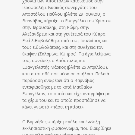
χρόνια των Αποστόλων κατοικούσε στην
Ιερουσαλήμ. Βασικός συνεργάτης του
Αποστόλου Παύλου (βλέπε 29 Ιουνίου) ο
Βαρνάβας, κήρυξε το Ευαγγέλιο του Χρίστου
στην Ιερουσαλήμ, στη Ρώμη, στην
Αλεξάνδρεια και στη γενέτειρά του Κύπρο.
Εκεί λιθοβολήθηκε από τους Ιουδαίους και
τους ειδωλολάτρες, και στη συνέχεια τον
έκαψαν (Σαλαμίνα, Κύπρος). Τα άγια λείψανα
του, συνέλεξε ο Απόστολος και
Ευαγγελιστής Μάρκος (βλέπε 25 Απριλίου),
και τα τοποθέτησε μέσα σε σπήλαιο. Παλαιά
παράδοση αναφέρει ότι ο Βαρνάβας
ενταφιάσθηκε με το κατά Ματθαίον
Ευαγγέλιον, το οποίο και είχε αντιγράψει με
τα χέρια του και το οποίο προσπάθησε να
κάνει γνωστό «πάσει τη κτίσει».
Ο Βαρνάβας υπήρξε μεγάλη και ένδοξη
εκκλησιαστική φυσιογνωμία, που διακρίθηκε
για τη φλογερή του πίστη και για την