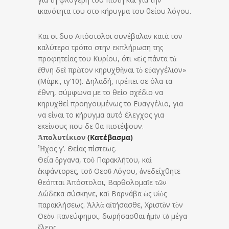
ικανότητα του στο κήρυγμα του θείου λόγου.
Και οι δυο Απόστολοι συνέβαλαν κατά τον
καλύτερο τρόπο στην εκπλήρωση της
προφητείας του Κυρίου, ότι «εἰς πάντα τὰ
ἔθνη δεῖ πρῶτον κηρυχθῆναι τὸ εὐαγγέλιον»
(Μάρκ., ιγ’10). Δηλαδή, πρέπει σε όλα τα
έθνη, σύμφωνα με το θείο σχέδιο να
κηρυχθεί προηγουμένως το Ευαγγέλιο, για
να είναι το κήρυγμα αυτό έλεγχος για
εκείνους που δε θα πιστέψουν.
Ἀπολυτίκιον
(Κατέβασμα)
Ἦχος γ’. Θείας πίστεως.
Θεία ὄργανα, τοῦ Παρακλήτου, καὶ
ἐκφάντορες, τοῦ Θεοῦ Λόγου, ἀνεδείχθητε
θεόπται Ἀπόστολοι, Βαρθολομαῖε τῶν
Δώδεκα σύσκηνε, καὶ Βαρνάβα ὡς υἱὸς
παρακλήσεως. Ἀλλὰ αἰτήσασθε, Χριστὸν τὸν
Θεὸν πανεύφημοι, δωρήσασθαι ἠμὶν τὸ μέγα
ἔλεος.