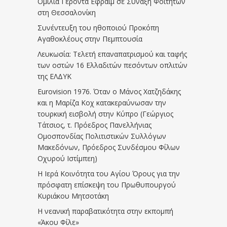
Ομιλία Γέροντα Εφραίμ σε Σύναξη Φοιτητών
στη Θεσσαλονίκη
Συνέντευξη του ηθοποιού Προκόπη
Αγαθοκλέους στην Πεμπτουσία
Λευκωσία: Τελετή επαναπατρισμού και ταφής
των οστών 16 Ελλαδιτών πεσόντων οπλιτών
της ΕΛΔΥΚ
Eurovision 1976. Όταν ο Μάνος Χατζηδάκης
και η Μαρίζα Κοχ κατακεραύνωσαν την
τουρκική εισβολή στην Κύπρο (Γεώργιος
Τάτσιος, τ. Πρόεδρος Πανελλήνιας
Ομοσπονδίας Πολιτιστικών Συλλόγων
Μακεδόνων, Πρόεδρος Συνδέσμου Φίλων
Οχυρού Ιστίμπεη)
Η Ιερά Κοινότητα του Αγίου Όρους για την
πρόσφατη επίσκεψη του Πρωθυπουργού
Κυριάκου Μητσοτάκη
Η νεανική παραβατικότητα στην εκπομπή
«Άκου Φίλε»