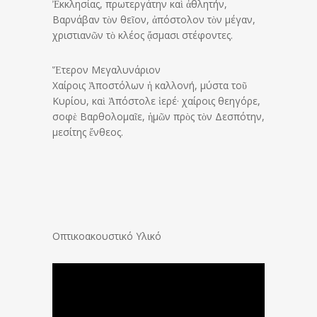
Ἐκκλησίας, πρωτεργάτην καὶ ἀθλητήν,
Βαρνάβαν τὸν θεῖον, ἀπόστολον τὸν μέγαν,
χριστιανῶν τὸ κλέος ᾄσμασι στέφοντες.
Ἕτερον Μεγαλυνάριον
Χαίροις Ἀποστόλων ἡ καλλονή, μύστα τοῦ
Κυρίου, καὶ Ἀπόστολε ἱερέ· χαίροις θεηγόρε,
σοφὲ Βαρθολομαῖε, ἡμῶν πρὸς τὸν Δεσπότην,
μεσίτης ἔνθεος.
Οπτικοακουστικό Υλικό