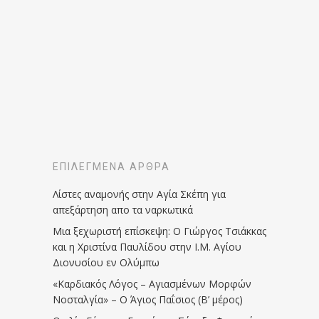
ΕΠΙΛΕΓΜΈΝΑ ΆΡΘΡΑ
Λίστες αναμονής στην Αγία Σκέπη για
απεξάρτηση απο τα ναρκωτικά
Μια ξεχωριστή επίσκεψη: Ο Γιώργος Τσιάκκας
και η Χριστίνα Παυλίδου στην Ι.Μ. Αγίου
Διονυσίου εν Ολύμπω
«Καρδιακός Λόγος – Αγιασμένων Μορφών
Νοσταλγία» – Ο Άγιος Παΐσιος (Β’ μέρος)