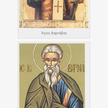
Άγιος Βαρνάβας