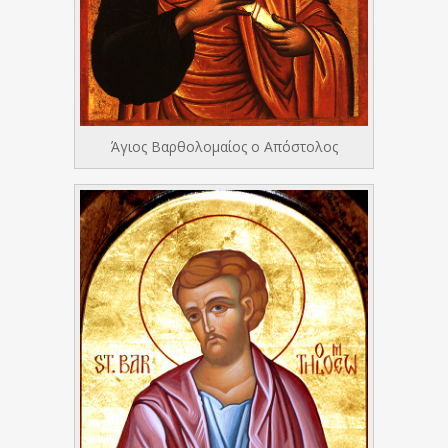
Άγιος Βαρθολομαίος ο Απόστολος