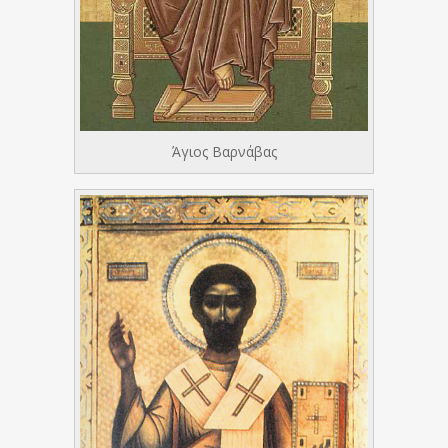
Άγιος Βαρνάβας