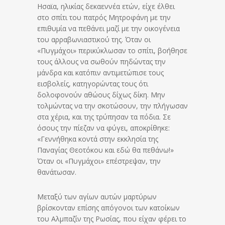
Ησαϊα, ηλικίας δεκαεννέα ετών, είχε έλθει
στο σπίτι του πατρός Μητροφάνη με την
επιθυμία να πεθάνει μαζί με την οικογένεια
του αρραβωνιαστικού της. Όταν οι
«Πυγμάχοι» περικύκλωσαν το σπίτι, βοήθησε
τους άλλους να σωθούν πηδώντας την
μάνδρα και κατόπιν αντιμετώπισε τους
εισβολείς, κατηγορώντας τους ότι
δολοφονούν αθώους δίχως δίκη. Μην
τολμώντας να την σκοτώσουν, την πλήγωσαν
στα χέρια, και της τρύπησαν τα πόδια. Σε
όσους την πίεζαν να φύγει, αποκρίθηκε:
«Γεννήθηκα κοντά στην εκκλησία της
Παναγίας Θεοτόκου και εδώ θα πεθάνω!»
Όταν οι «Πυγμάχοι» επέστρεψαν, την
θανάτωσαν.
Μεταξύ των αγίων αυτών μαρτύρων
βρίσκονταν επίσης απόγονοι των κατοίκων
του Αλμπαζίν της Ρωσίας, που είχαν φέρει το