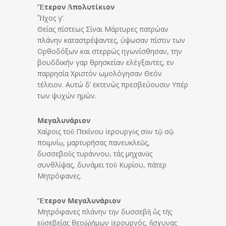
Ἕτερον Ἀπολυτίκιον
Ἦχος γ’.
Θείας πίστεως Σίναι Μάρτυρες πατρώαν
πλάνην καταστρέψαντες, ύψωσαν πίστιν των
Ορθοδόξων και στερρώς ηγωνίσθησαν, την
βουδδικήν γαρ θρησκείαν ελέγξαντες, εν
παρρησία Χριστόν ωμολόγησαν Θεόν
τέλειον. Αυτώ δ’ εκτενώς πρεσβεύουσιν Υπέρ
των ψυχών ημών.
Μεγαλυνάριον
Χαίροις τοῦ Πεκίνου ἱερουργὸς σὺν τῷ σῷ
ποιμνίῳ, μαρτυρήσας πανευκλεῶς,
δυσσεβοῦς τυράννου, τάς μηχανὰς
συνθλίψας, δυνάμει τοῦ Κυρίου, πάτερ
Μητρόφανες.
Ἕτερον Μεγαλυνάριον
Μητρόφανες πλάνην τὴν δυσσεβῆ ὣς τῆς
εὐσεβείας θεοῤῥήμων ἱερουργός, ᾔσχυνας