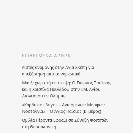
ΕΠΙΛΕΓΜΈΝΑ ΆΡΘΡΑ
Λίστες αναμονής στην Αγία Σκέπη για
απεξάρτηση απο τα ναρκωτικά
Μια ξεχωριστή επίσκεψη: Ο Γιώργος Τσιάκκας
και η Χριστίνα Παυλίδου στην Ι.Μ. Αγίου
Διονυσίου εν Ολύμπω
«Καρδιακός Λόγος – Αγιασμένων Μορφών
Νοσταλγία» – Ο Άγιος Παΐσιος (Β’ μέρος)
Ομιλία Γέροντα Εφραίμ σε Σύναξη Φοιτητών
στη Θεσσαλονίκη