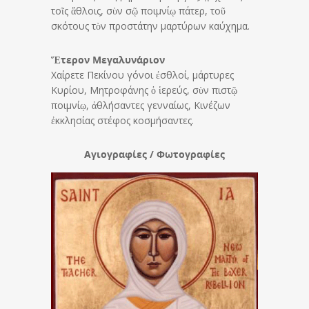
τοῖς ἄθλοις, σὺν σῷ ποιμνίῳ πάτερ, τοῦ
σκότους τὸν προστάτην μαρτύρων καύχημα.
Ἕτερον Μεγαλυνάριον
Χαίρετε Πεκίνου γόνοι ἐσθλοί, μάρτυρες
Κυρίου, Μητροφάνης ὁ ἱερεύς, σὺν πιστῷ
ποιμνίῳ, ἀθλήσαντες γενναίως, Κινέζων
ἐκκλησίας στέφος κοσμήσαντες.
Αγιογραφίες / Φωτογραφίες