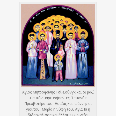
Άγιος Μητροφάνης Τσί-Σούνγκ και οι μαζί
μ’ αυτόν μαρτυρήσαντες: Τατιανή η
Πρεσβυτέρα του, Ησαΐας και Ιωάννης οι
γιοι του, Μαρία η νύφη του, Αγία Ία η
διδασκάλισσα και άλλοι 222 Κινέζοι