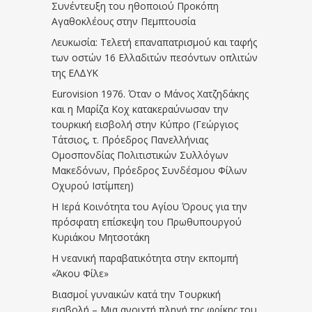
Συνέντευξη του ηθοποιού Προκόπη
Αγαθοκλέους στην Πεμπτουσία
Λευκωσία: Τελετή επαναπατρισμού και ταφής
των οστών 16 Ελλαδιτών πεσόντων οπλιτών
της ΕΛΔΥΚ
Eurovision 1976. Όταν ο Μάνος Χατζηδάκης
και η Μαρίζα Κοχ κατακεραύνωσαν την
τουρκική εισβολή στην Κύπρο (Γεώργιος
Τάτσιος, τ. Πρόεδρος Πανελλήνιας
Ομοσπονδίας Πολιτιστικών Συλλόγων
Μακεδόνων, Πρόεδρος Συνδέσμου Φίλων
Οχυρού Ιστίμπεη)
Η Ιερά Κοινότητα του Αγίου Όρους για την
πρόσφατη επίσκεψη του Πρωθυπουργού
Κυριάκου Μητσοτάκη
Η νεανική παραβατικότητα στην εκπομπή
«Άκου Φίλε»
Βιασμοί γυναικών κατά την Τουρκική
εισβολή – Μια ανοιχτή πληγή της φρίκης του