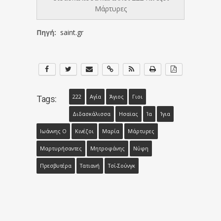
Μάρτυρες
Πηγή:
saint.gr
222
Αγία
Άγιος
Γιοι
Tags:
Διδασκάλισσα
Ησαϊας
Ία
Ίγια
Ιωάννης Ο
Κινέζοι
Μαρία
Μάρτυρες
Μαρτυρήσαντες
Μητροφάνης
Νύφη
Πρεσβυτέρα
Τατιανή
Τσί-Σούνγκ