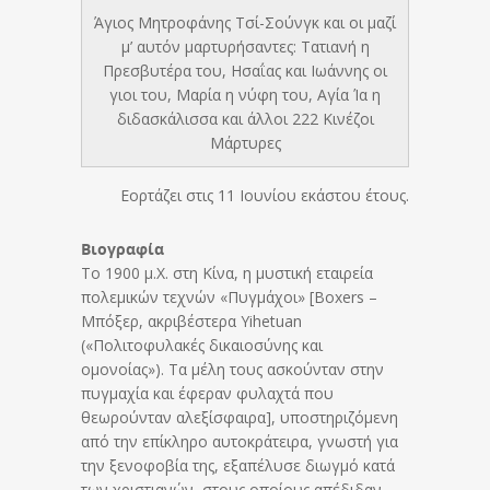
Άγιος Μητροφάνης Τσί-Σούνγκ και οι μαζί
μ’ αυτόν μαρτυρήσαντες: Τατιανή η
Πρεσβυτέρα του, Ησαΐας και Ιωάννης οι
γιοι του, Μαρία η νύφη του, Αγία Ία η
διδασκάλισσα και άλλοι 222 Κινέζοι
Μάρτυρες
Εορτάζει στις 11 Ιουνίου εκάστου έτους.
Βιογραφία
Το 1900 μ.Χ. στη Κίνα, η μυστική εταιρεία
πολεμικών τεχνών «Πυγμάχοι» [Boxers –
Μπόξερ, ακριβέστερα Yihetuan
(«Πολιτοφυλακές δικαιοσύνης και
ομονοίας»). Τα μέλη τους ασκούνταν στην
πυγμαχία και έφεραν φυλαχτά που
θεωρούνταν αλεξίσφαιρα], υποστηριζόμενη
από την επίκληρο αυτοκράτειρα, γνωστή για
την ξενοφοβία της, εξαπέλυσε διωγμό κατά
των χριστιανών, στους οποίους απέδιδαν