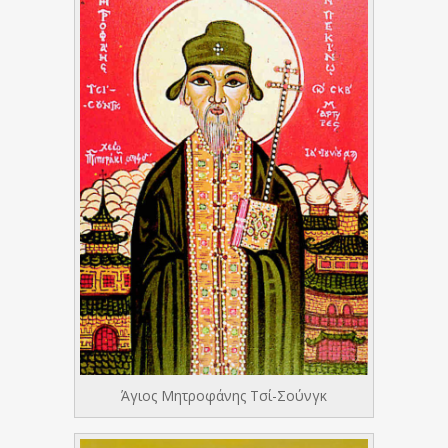
Άγιος Μητροφάνης Τσί-Σούνγκ