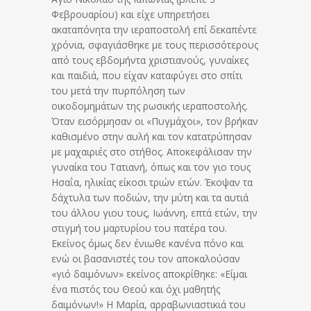
Φεβρουαρίου) και είχε υπηρετήσει
ακαταπόνητα την ιεραποστολή επί δεκαπέντε
χρόνια, σφαγιάσθηκε με τους περισσότερους
από τους εβδομήντα χριστιανούς, γυναίκες
και παιδιά, που είχαν καταφύγει στο σπίτι
του μετά την πυρπόληση των
οικοδομημάτων της ρωσικής ιεραποστολής.
Όταν εισόρμησαν οι «Πυγμάχοι», τον βρήκαν
καθισμένο στην αυλή και τον κατατρύπησαν
με μαχαιριές στο στήθος. Αποκεφάλισαν την
γυναίκα του Τατιανή, όπως και τον γιο τους
Ησαΐα, ηλικίας είκοσι τριών ετών. Έκοψαν τα
δάχτυλα των ποδιών, την μύτη και τα αυτιά
του άλλου γιου τους, Ιωάννη, επτά ετών, την
στιγμή του μαρτυρίου του πατέρα του.
Εκείνος όμως δεν ένιωθε κανένα πόνο και
ενώ οι βασανιστές του τον αποκαλούσαν
«γιό δαιμόνων» εκείνος αποκρίθηκε: «Είμαι
ένα πιστός του Θεού και όχι μαθητής
δαιμόνων!» Η Μαρία, αρραβωνιαστικιά του