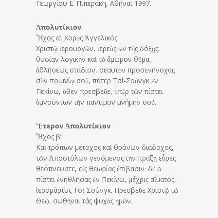
Γεωργίου Ε. Πιπεράκη, Αθήναι 1997.
Ἀπολυτίκιον
Ἦχος α’. Χορὸς Ἀγγελικός.
Χριστῷ ἱερουργῶν, ἱερεὺς ὢν τῆς δόξῃς,
θυσίαν λογικὴν καὶ τὸ ἄμωμον θῦμα,
ἀθλήσεως στάδιον, σεαυτὸν προσενήνοχας
σὺν ποιμνίῳ σοῦ, πάτερ Τσί-Σοὺνγκ ἐν
Πεκίνω, ὅθεν πρεσβεῦε, ὑπὲρ τῶν πίστει
ὑμνούντων τὴν παντιμον μνήμην σοῦ.
Ἕτερον Ἀπολυτίκιον
Ἦχος β’.
Καὶ τρόπων μέτοχος καὶ θρόνων διάδοχος,
τῶν Ἀποστόλων γενόμενος τὴν πράξῃ εὗρες
θεόπνευστε, εἰς θεωρίας ἐπίβασιν· δι’ ο
πίστει ἐνήθλησας ἐν Πεκίνω, μέχρις αἵματος,
ἱερομάρτυς Τσὶ-Σούνγκ. Πρεσβεῦε Χριστῷ τῷ
Θεῷ, σωθῆναι τάς ψυχὰς ἡμῶν.