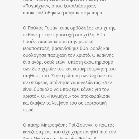
«Πυγμάχων», όπου ξεκοιλιάστηκαν,
αποκεφαλίσθηκαν ή κάηκαν στην πυρά.
Ο Παύλος Γουάν, ένας ορθόδοξος κατηχητής,
πέθανε με την προσευχή στα χείλη. Η Ία
Γουέν, διδασκάλισσα στην ρωσική
ιεραποστολή, βασανίσθηκε δύο φορές και
ομολόγησε πασίχαρη τον Χριστό. Ο Ιωάννης,
ένα αγόρι οκτώ ετών, υπέστη ακρωτηριασμό
των δύο χεριών του και κατακρεούργηση του
στήθους του. Στην ερώτηση των δημίων του
αν υπέφερε, απάντησε χαμογελώντας: «Δεν
είναι δύσκολο να υποφέρει κάνεις για τον
Χριστό». Οι «Πυγμάχοι» τον αποκεφάλισαν
και έκαψαν τα λείψανά του σε εορταστική
πυρά.
Ο πατήρ Μητροφάνης Τσί-Σούνγκ, ο πρώτος
κινέζος ιερέας που είχε χειροτονηθεί από τον
Άγιο Νικόλαο της Ιαπωνίας (βλέπε 3