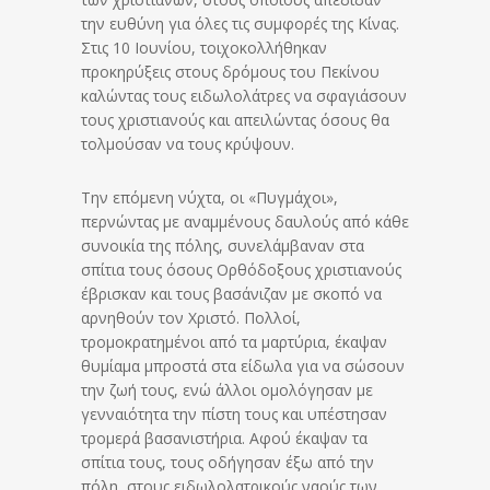
την ευθύνη για όλες τις συμφορές της Κίνας.
Στις 10 Ιουνίου, τοιχοκολλήθηκαν
προκηρύξεις στους δρόμους του Πεκίνου
καλώντας τους ειδωλολάτρες να σφαγιάσουν
τους χριστιανούς και απειλώντας όσους θα
τολμούσαν να τους κρύψουν.
Την επόμενη νύχτα, οι «Πυγμάχοι»,
περνώντας με αναμμένους δαυλούς από κάθε
συνοικία της πόλης, συνελάμβαναν στα
σπίτια τους όσους Ορθόδοξους χριστιανούς
έβρισκαν και τους βασάνιζαν με σκοπό να
αρνηθούν τον Χριστό. Πολλοί,
τρομοκρατημένοι από τα μαρτύρια, έκαψαν
θυμίαμα μπροστά στα είδωλα για να σώσουν
την ζωή τους, ενώ άλλοι ομολόγησαν με
γενναιότητα την πίστη τους και υπέστησαν
τρομερά βασανιστήρια. Αφού έκαψαν τα
σπίτια τους, τους οδήγησαν έξω από την
πόλη, στους ειδωλολατρικούς ναούς των