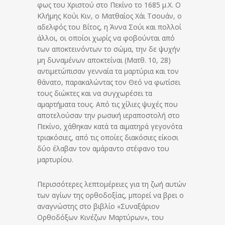
φως του Χριστού στο Πεκίνο το 1685 μ.Χ. Ο
Κλήμης Κούι Κιν, ο Ματθαίος Χάι Τσουάν, ο
αδελφός του Βίτος, η Άννα Σούι και πολλοί
άλλοι, οι οποίοι χωρίς να φοβούνται από
των αποκτεινόντων το σώμα, την δε ψυχήν
μη δυναμένων αποκτείναι (Ματθ. 10, 28)
αντιμετώπισαν γενναία τα μαρτύρια και τον
θάνατο, παρακαλώντας τον Θεό να φωτίσει
τους διώκτες και να συγχωρέσει τα
αμαρτήματα τους. Από τις χίλιες ψυχές που
αποτελούσαν την ρωσική ιεραποστολή στο
Πεκίνο, χάθηκαν κατά τα αιματηρά γεγονότα
τριακόσιες, από τις οποίες διακόσιες είκοσι
δύο έλαβαν τον αμάραντο στέφανο του
μαρτυρίου.
Περισσότερες λεπτομέρειες για τη ζωή αυτών
των αγίων της ορθοδοξίας, μπορεί να βρει ο
αναγνώστης στο βιβλίο «Συναξάριον
Ορθοδόξων Κινέζων Μαρτύρων», του