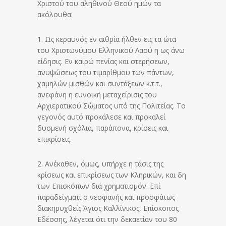
Χριστού του αληθινού Θεού ημών τα
ακόλουθα:
1. Ως κεραυνός εν αιθρία ήλθεν εις τα ώτα
του Χριστωνύμου Ελληνικού Λαού η ως άνω
είδησις. Εν καιρώ πενίας και στερήσεων,
ανυψώσεως του τιμαρίθμου των πάντων,
χαμηλών μισθών και συντάξεων κ.τ.τ.,
ανεφάνη η ευνοική μεταχείρισις του
Αρχιερατικού Σώματος υπό της Πολιτείας. Το
γεγονός αυτό προκάλεσε και προκαλεί
δυσμενή σχόλια, παράπονα, κρίσεις και
επικρίσεις.
2. Ανέκαθεν, όμως, υπήρχε η τάσις της
κρίσεως και επικρίσεως των Κληρικών, και δη
των Επισκόπων διά χρηματισμόν. Επί
παραδείγματι ο νεοφανής και προσφάτως
διακηρυχθείς Άγιος Καλλίνικος, Επίσκοπος
Εδέσσης, λέγεται ότι την δεκαετίαν του 80