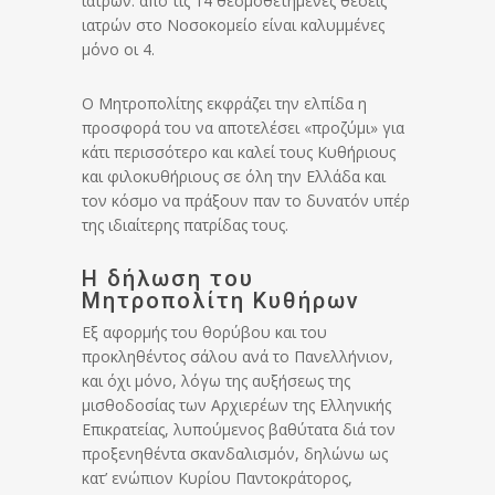
ιατρών: από τις 14 θεσμοθετημένες θέσεις
ιατρών στο Νοσοκομείο είναι καλυμμένες
μόνο οι 4.
Ο Μητροπολίτης εκφράζει την ελπίδα η
προσφορά του να αποτελέσει «προζύμι» για
κάτι περισσότερο και καλεί τους Κυθήριους
και φιλοκυθήριους σε όλη την Ελλάδα και
τον κόσμο να πράξουν παν το δυνατόν υπέρ
της ιδιαίτερης πατρίδας τους.
Η δήλωση του
Μητροπολίτη Κυθήρων
Εξ αφορμής του θορύβου και του
προκληθέντος σάλου ανά το Πανελλήνιον,
και όχι μόνο, λόγω της αυξήσεως της
μισθοδοσίας των Αρχιερέων της Ελληνικής
Επικρατείας, λυπούμενος βαθύτατα διά τον
προξενηθέντα σκανδαλισμόν, δηλώνω ως
κατ’ ενώπιον Κυρίου Παντοκράτορος,