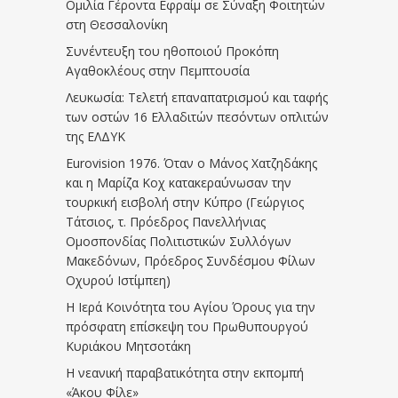
Ομιλία Γέροντα Εφραίμ σε Σύναξη Φοιτητών
στη Θεσσαλονίκη
Συνέντευξη του ηθοποιού Προκόπη
Αγαθοκλέους στην Πεμπτουσία
Λευκωσία: Τελετή επαναπατρισμού και ταφής
των οστών 16 Ελλαδιτών πεσόντων οπλιτών
της ΕΛΔΥΚ
Eurovision 1976. Όταν ο Μάνος Χατζηδάκης
και η Μαρίζα Κοχ κατακεραύνωσαν την
τουρκική εισβολή στην Κύπρο (Γεώργιος
Τάτσιος, τ. Πρόεδρος Πανελλήνιας
Ομοσπονδίας Πολιτιστικών Συλλόγων
Μακεδόνων, Πρόεδρος Συνδέσμου Φίλων
Οχυρού Ιστίμπεη)
Η Ιερά Κοινότητα του Αγίου Όρους για την
πρόσφατη επίσκεψη του Πρωθυπουργού
Κυριάκου Μητσοτάκη
Η νεανική παραβατικότητα στην εκπομπή
«Άκου Φίλε»