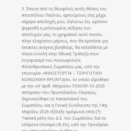
5. Έπειτα από τις θεοφιλείς αυτές θέσεις του
Αποστόλου Παύλου, αρκούμενος στις μέχρι
σήμερα αποδοχές μου, δηλώνω ότι, εφόσον
ψηφισθή η μελετωμένη αύξησις των
αποδοχών μας, το χρηματικό αυτό ποσόν,
πλην ελαχίστου μέρους, που θα κρατήται για
έκτακτες ανάγκες βοηθείας, θα κατατίθεται με
πάγια εντολή στην Εθνική Τράπεζα στον
λογαριασμό του Κοινωφελούς
Φιλανθρωπικού Σωματείου μας, υπό την
επωνυμία: «ΦΙΛΟΣΤΟΡΓΙΑ – ΤΣΙΡΙΓΩΤΙΚΗ
ΚΟΙΝΩΝΙΚΗ ΦΡΟΝΤΙΔΑ», το οποίο ιδρύθηκε
με την υπ’ αριθ. Μητρώου 5550/09-10-2025
απόφασιν του Πρωτοδικείου Πειραιώς,
δημοσιεύθηκε το Καταστατικό του
Σωματείου, και η Γενική Συνέλευσις της 14ης
Μαρτίου 2026 εξέλεξε ομόφωνα επτά (7)
Τακτικά μέλη του Δ.Σ. του Σωματείου διά τα
επόμενα τέσσαρα (4) έτη, υπό την Προεδρίαν
του Μητροπολίτου Κυθήρων.