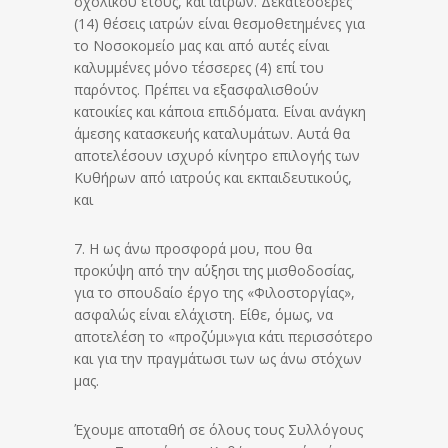
σχολικού έτους, και ιατρών. Δεκατέσσερες
(14) θέσεις ιατρών είναι θεσμοθετημένες για
το Νοσοκομείο μας και από αυτές είναι
καλυμμένες μόνο τέσσερες (4) επί του
παρόντος. Πρέπει να εξασφαλισθούν
κατοικίες και κάποια επιδόματα. Είναι ανάγκη
άμεσης κατασκευής καταλυμάτων. Αυτά θα
αποτελέσουν ισχυρό κίνητρο επιλογής των
Κυθήρων από ιατρούς και εκπαιδευτικούς,
και
7. Η ως άνω προσφορά μου, που θα
προκύψη από την αύξησι της μισθοδοσίας,
για το σπουδαίο έργο της «Φιλοστοργίας»,
ασφαλώς είναι ελάχιστη. Είθε, όμως, να
αποτελέση το «προζύμι»για κάτι περισσότερο
και για την πραγμάτωσι των ως άνω στόχων
μας.
Έχουμε αποταθή σε όλους τους Συλλόγους