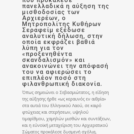
που προκάλεσε
πανελλαδικά η αύξηση της
μισθοδοσίας των
Αρχιερέων, ο
Μητροπολίτης Κυθήρων
Σεραφείμ εξέδωσε
αναλυτική δήλωση, στην
οποία εκφράζει βαθιά
λύπη για τον
«προξενηθέντα
σκανδαλισμόν» και
ανακοινώνει την απόφασή
του να αφιερώσει το
επιπλέον ποσό στη
φιλανθρωπική διακονία.
Όπως σημειώνει ο Σεβασμιώτατος, η είδηση
της αύξησης ήρθε «ως κεραυνός εν αιθρία»
στα αυτιά του Ελληνικού Λαού, σε καιρό
φτώχειας και στερήσεων, υψηλού
τιμαρίθμου, χαμηλών μισθών και συντάξεων,
και η εύνοϊκή μεταχείριση του Αρχιερατικού
Σώματος προκάλεσε δυσμενή σχόλια,