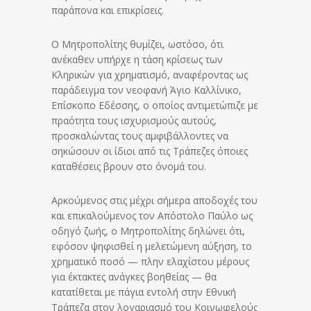
παράπονα και επικρίσεις.
Ο Μητροπολίτης θυμίζει, ωστόσο, ότι
ανέκαθεν υπήρχε η τάση κρίσεως των
Κληρικών για χρηματισμό, αναφέροντας ως
παράδειγμα τον νεοφανή Άγιο Καλλίνικο,
Επίσκοπο Εδέσσης, ο οποίος αντιμετώπιζε με
πραότητα τους ισχυρισμούς αυτούς,
προσκαλώντας τους αμφιβάλλοντες να
σηκώσουν οι ίδιοι από τις Τράπεζες όποιες
καταθέσεις βρουν στο όνομά του.
Αρκούμενος στις μέχρι σήμερα αποδοχές του
και επικαλούμενος τον Απόστολο Παύλο ως
οδηγό ζωής, ο Μητροπολίτης δηλώνει ότι,
εφόσον ψηφισθεί η μελετώμενη αύξηση, το
χρηματικό ποσό — πλην ελαχίστου μέρους
για έκτακτες ανάγκες βοηθείας — θα
κατατίθεται με πάγια εντολή στην Εθνική
Τράπεζα στον λογαριασμό του Κοινωφελούς