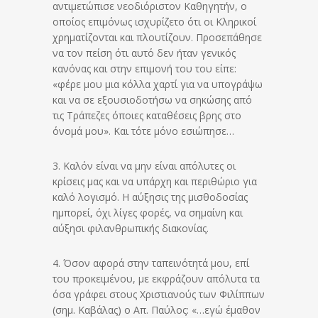
αντιμετώπισε νεοδιόριστον Καθηγητήν, ο
οποίος επιμόνως ισχυρίζετο ότι οι Κληρικοί
χρηματίζονται και πλουτίζουν. Προσεπάθησε
να τον πείση ότι αυτό δεν ήταν γενικός
κανόνας και στην επιμονή του του είπε:
«φέρε μου μια κόλλα χαρτί για να υπογράψω
και να σε εξουσιοδοτήσω να σηκώσης από
τις Τράπεζες όποιες καταθέσεις βρης στο
όνομά μου». Και τότε μόνο εσιώπησε…
3. Καλόν είναι να μην είναι απόλυτες οι
κρίσεις μας και να υπάρχη και περιθώριο για
καλό λογισμό. Η αύξησις της μισθοδοσίας
ημπορεί, όχι λίγες φορές, να σημαίνη και
αύξησι φιλανθρωπικής διακονίας.
4. Όσον αφορά στην ταπεινότητά μου, επί
του προκειμένου, με εκφράζουν απόλυτα τα
όσα γράφει στους Χριστιανούς των Φιλίππων
(σημ. Καβάλας) ο Απ. Παύλος: «…εγώ έμαθον