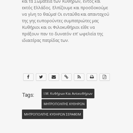
και τα Σωματεία των Κυθήρων, εντός κάι
εκτός Ελλάδος. Ελπίζουμε και προσδοκούμε
να γίνη το θαύμα! Οι ενταύθα και απανταχού
της γης ευπορούντες συμπατριώτες μας
Κυθήριοι και οι Φιλοκυθήριοι είθε να
πράξουν παν το δυνατόν επ’ ωφελεία της
ιδιαιτέρας πατρίδας των.
Ι.Μ. Κυθήρων Και Αντικυθήρων
Tags:
ΜΗΤΡΟΠΟΛΙΤΗΣ ΚΥΘΗΡΩΝ
ΜΗΤΡΟΠΟΛΙΤΗΣ ΚΥΘΗΡΩΝ ΣΕΡΑΦΕΙΜ