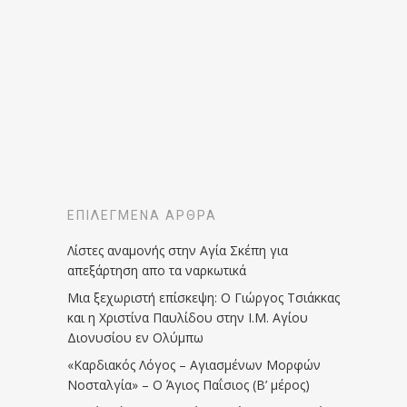
ΕΠΙΛΕΓΜΈΝΑ ΆΡΘΡΑ
Λίστες αναμονής στην Αγία Σκέπη για
απεξάρτηση απο τα ναρκωτικά
Μια ξεχωριστή επίσκεψη: Ο Γιώργος Τσιάκκας
και η Χριστίνα Παυλίδου στην Ι.Μ. Αγίου
Διονυσίου εν Ολύμπω
«Καρδιακός Λόγος – Αγιασμένων Μορφών
Νοσταλγία» – Ο Άγιος Παΐσιος (Β’ μέρος)