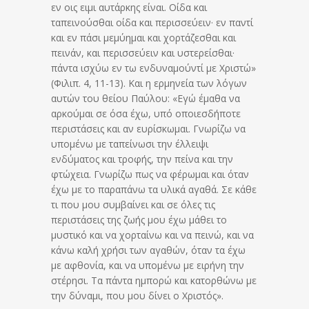
εν οις ειμι αυτάρκης είναι. Οίδα και
ταπεινούσθαι οίδα και περισσεύειν· εν παντί
και εν πάσι μεμύημαι και χορτάζεσθαι και
πεινάν, και περισσεύειν και υστερείσθαι·
πάντα ισχύω εν τω ενδυναμούντί με Χριστώ»
(Φιλιπ. 4, 11-13). Και η ερμηνεία των λόγων
αυτών του θείου Παύλου: «Εγώ έμαθα να
αρκούμαι σε όσα έχω, υπό οποιεσδήποτε
περιστάσεις και αν ευρίσκωμαι. Γνωρίζω να
υπομένω με ταπείνωσι την έλλειψι
ενδύματος και τροφής, την πείνα και την
φτώχεια. Γνωρίζω πως να φέρωμαι και όταν
έχω με το παραπάνω τα υλικά αγαθά. Σε κάθε
τι που μου συμβαίνει και σε όλες τις
περιστάσεις της ζωής μου έχω μάθει το
μυστικό και να χορταίνω και να πεινώ, και να
κάνω καλή χρήσι των αγαθών, όταν τα έχω
με αφθονία, και να υπομένω με ειρήνη την
στέρησι. Τα πάντα ημπορώ και κατορθώνω με
την δύναμι, που μου δίνει ο Χριστός».