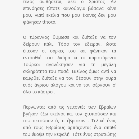
τέλος σωθήσεται, λέει ο Χριστός. Αν
επινόησες τίποτε καινούργια βάσανα κάνε
μου, γιατί εκείνα που μου έκανες δεν μου
φάνηκαν τίποτα.
Ο τύραννος θύμωσε και διέταξε να τον
δείρουν πάλι. Τόσο τον έδειραν, ώστε
έπεσαν οι σάρκες του και φάνηκαν τα
εντόσθιά του. Ακόμα κι οι παριστάμενοι
Τούρκοι αγανάκτησαν για τη μεγάλη
σκληρότητα του πασά. Εκείνος όμως αντί να
καμφθεί διέταξε να τον δέσουν στην ουρά
ενός άγριου αλόγου και να τον σέρνουν σ’
όλο το κάστρο .
Περνώντας από τις γειτονιές των Εβραίων
βγήκαν έξω εκείνοι και τον χτυπούσαν και
του πετούσαν ό, τι έβρισκαν . Τελικά ένας
από τους Εβραίους αρπάζοντας ένα σπαθί
του έκοψε την κεφαλή. Τότε ένας στρατιώτης