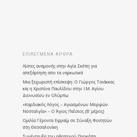
ΕΠΙΛΕΓΜΈΝΑ ΆΡΘΡΑ
Λίστες αναμονής στην Αγία Σκέπη για
απεξάρτηση απο τα ναρκωτικά
Μια ξεχωριστή επίσκεψη: Ο Γιώργος Τσιάκκας
και η Χριστίνα Παυλίδου στην Ι.Μ. Αγίου
Διονυσίου εν Ολύμπω
«Καρδιακός Λόγος – Αγιασμένων Μορφών
Νοσταλγία» – Ο Άγιος Παΐσιος (Β’ μέρος)
Ομιλία Γέροντα Εφραίμ σε Σύναξη Φοιτητών
στη Θεσσαλονίκη
Συνέντευξη του ηθοποιού Προκόπη