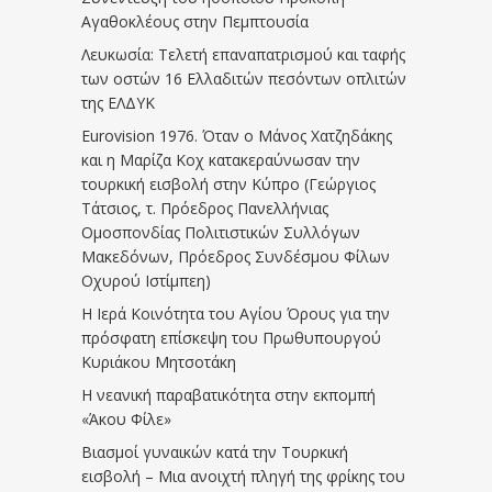
Αγαθοκλέους στην Πεμπτουσία
Λευκωσία: Τελετή επαναπατρισμού και ταφής
των οστών 16 Ελλαδιτών πεσόντων οπλιτών
της ΕΛΔΥΚ
Eurovision 1976. Όταν ο Μάνος Χατζηδάκης
και η Μαρίζα Κοχ κατακεραύνωσαν την
τουρκική εισβολή στην Κύπρο (Γεώργιος
Τάτσιος, τ. Πρόεδρος Πανελλήνιας
Ομοσπονδίας Πολιτιστικών Συλλόγων
Μακεδόνων, Πρόεδρος Συνδέσμου Φίλων
Οχυρού Ιστίμπεη)
Η Ιερά Κοινότητα του Αγίου Όρους για την
πρόσφατη επίσκεψη του Πρωθυπουργού
Κυριάκου Μητσοτάκη
Η νεανική παραβατικότητα στην εκπομπή
«Άκου Φίλε»
Βιασμοί γυναικών κατά την Τουρκική
εισβολή – Μια ανοιχτή πληγή της φρίκης του