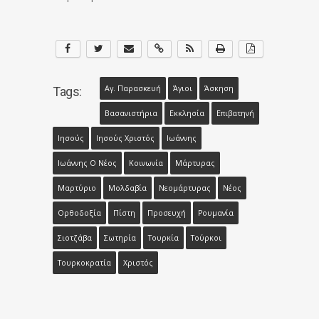
Αγ. Παρασκευή
Άγιοι
Άσκηση
Tags:
Βασανιστήρια
Εκκλησία
Επιβατηνή
Ιησούς
Ιησούς Χριστός
Ιωάννης
Ιωάννης Ο Νέος
Κοινωνία
Μάρτυρας
Μαρτύριο
Μολδαβία
Νεομάρτυρας
Νέος
Ορθοδοξία
Πίστη
Προσευχή
Ρουμανία
Σιοτζάβα
Σωτηρία
Τουρκία
Τούρκοι
Τουρκοκρατία
Χριστός