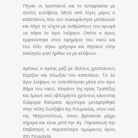
Πήγαν οι Χριστιανοί και το ενταφίασαν με
πολλή ευλάβεια. Μετά από λίγες μέρες ο
καπετάνιος που τον συκοφάντησε μετάνιωσε
και πήγε τη νύχτα με ανθρώπους του κρυφά
να πάρει το άγιο λείψανο. Οπότε ο άγιος
εμφανίστηκε στον εφημέριο του ναού και
του λέει: σήκω γρήγορα και πήγαινε στην
εκκλησία γιατί ήρθαν να με κλέψουν.
Αμέσως ο ιερέας μαζί με άλλους χριστιανούς
έτρεξαν και έδιωξαν τον καπετάνιο. Το δε
άγιο λείψανο το τοποθέτησαν μέσα στο άγιο
Βήμα του ναού, πλησίον της αγίας Τραπέζης
και έμεινε εκεί εβδομήντα χρόνους κάνοντας
διάφορα θαύματα. Αργότερα μεταφέρθηκε
στην πόλη Σιοτζάβα της Ρουμανίας, στον ναό
της Μητροπόλεως, όπου βρίσκεται μέχρι
σήμερα και είναι μετά την Αγ. Παρασκευή την
Επιβατηνή ο περισσότερο τιμώμενος άγιος
στη Ρουμανία.