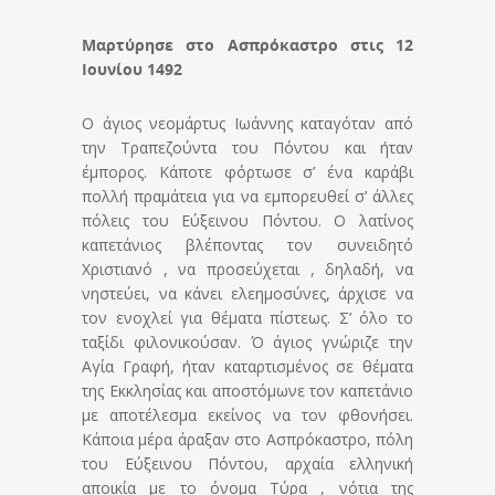
Μαρτύρησε στο Ασπρόκαστρο στις 12
Ιουνίου 1492
Ο άγιος νεομάρτυς Ιωάννης καταγόταν από
την Τραπεζούντα του Πόντου και ήταν
έμπορος. Κάποτε φόρτωσε σ’ ένα καράβι
πολλή πραμάτεια για να εμπορευθεί σ’ άλλες
πόλεις του Εύξεινου Πόντου. Ο λατίνος
καπετάνιος βλέποντας τον συνειδητό
Χριστιανό , να προσεύχεται , δηλαδή, να
νηστεύει, να κάνει ελεημοσύνες, άρχισε να
τον ενοχλεί για θέματα πίστεως. Σ’ όλο το
ταξίδι φιλονικούσαν. Ό άγιος γνώριζε την
Αγία Γραφή, ήταν καταρτισμένος σε θέματα
της Εκκλησίας και αποστόμωνε τον καπετάνιο
με αποτέλεσμα εκείνος να τον φθονήσει.
Κάποια μέρα άραξαν στο Ασπρόκαστρο, πόλη
του Εύξεινου Πόντου, αρχαία ελληνική
αποικία με το όνομα Τύρα , νότια της