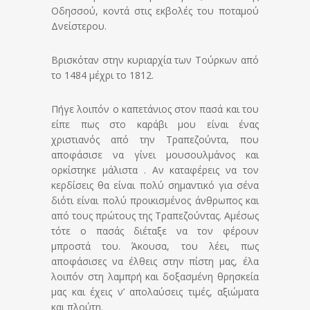
Οδησσού, κοντά στις εκβολές του ποταμού
Δνείστερου.
Βρισκόταν στην κυριαρχία των Τούρκων από
το 1484 μέχρι το 1812.
Πήγε λοιπόν ο καπετάνιος στον πασά και του
είπε πως στο καράβι μου είναι ένας
χριστιανός από την Τραπεζούντα, που
αποφάσισε να γίνει μουσουλμάνος και
ορκίστηκε μάλιστα . Αν καταφέρεις να τον
κερδίσεις θα είναι πολύ σημαντικό για σένα
διότι είναι πολύ προικισμένος άνθρωπος και
από τους πρώτους της Τραπεζούντας. Αμέσως
τότε ο πασάς διέταξε να τον φέρουν
μπροστά του. Άκουσα, του λέει, πως
αποφάσισες να έλθεις στην πίστη μας, έλα
λοιπόν στη λαμπρή και δοξασμένη θρησκεία
μας και έχεις ν’ απολαύσεις τιμές, αξιώματα
και πλούτη.