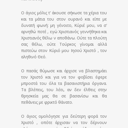
Ο άγιος μόλις τ’ άκουσε σήκωσε τα χέρια του
και τα μάτια του στον ουρανό και είπε με
δυνατή φωνή: μη γένοιτο, Κύριέ μου, να σ’
αρνηθώ ποτέ , εγώ Χριστιανός γεννήθηκα και
Χριστιανός θέλω ν αποθάνω. Ούτε τα πλούτη
σας θέλω, ούτε Τούρκος γίνομαι αλλά
πιστεύω στον Κύριό μου Ιησού Χριστό , τον
αληθινό Θεό.
Ο πασάς θύμωσε και άρχισε να βλαστημάει
τον Χριστό και για να τον φοβίσει έφερε
μπροστά του όλα τα βασανιστήρια όργανα.
Τα βλέπεις, του λέει, αν δεν έλθεις στην
θρησκεία μας θα σε βασανίσω και θα
πεθάνεις με φρικτό θάνατο.
Ο άγιος ομολόγησε για δεύτερη φορά τον
Χριστό , οπότε άρχισαν να τον δέρνουν