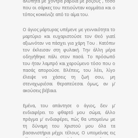
αλύπητα με χοντρά ραβδιά με ρόζους , τόσο
που οι σάρκες του πετιούνταν κομμάτια και ο
τόπος κοκκίνιζε από το αίμα του.
Ο άγιος μάρτυρας υπέμενε με γενναιότητα το
μαρτύριο και ευχαριστούσε τον Θεό γιατί
αξιωνόταν να πάσχει για χάρη Του . Κατόπιν
τον έκλεισαν στη φυλακή. Την άλλη μέρα
οδηγήθηκε πάλι στον πασά. Το πρόσωπό
του ήταν λαμπρό και χαρούμενο τόσο που ο
πασάς απορούσε. Βλέπεις, του λέει, λίγο
έλειψε να χάσεις τη ζωή σου, μη
στεναχωριέσαι θεραπεύεσαι όμως, αν μ’
ακούσεις βέβαια.
Εμένα, του απάντησε ο άγιος, δεν μ’
ενδιαφέρει το φθαρτό μου σώμα, άλλο
πράγμα μ’ ενδιαφέρει, πώς θα υπομείνω με
τη δύναμη του Χριστού μου όλα τα
βασανιστήρια μέχρι τέλους. Ο υπομείνας εις