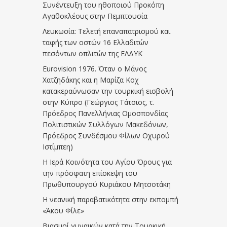
Συνέντευξη του ηθοποιού Προκόπη
Αγαθοκλέους στην Πεμπτουσία
Λευκωσία: Τελετή επαναπατρισμού και
ταφής των οστών 16 Ελλαδιτών
πεσόντων οπλιτών της ΕΛΔΥΚ
Eurovision 1976. Όταν ο Μάνος
Χατζηδάκης και η Μαρίζα Κοχ
κατακεραύνωσαν την τουρκική εισβολή
στην Κύπρο (Γεώργιος Τάτσιος, τ.
Πρόεδρος Πανελλήνιας Ομοσπονδίας
Πολιτιστικών Συλλόγων Μακεδόνων,
Πρόεδρος Συνδέσμου Φίλων Οχυρού
Ιστίμπεη)
Η Ιερά Κοινότητα του Αγίου Όρους για
την πρόσφατη επίσκεψη του
Πρωθυπουργού Κυριάκου Μητσοτάκη
Η νεανική παραβατικότητα στην εκπομπή
«Άκου Φίλε»
Βιασμοί γυναικών κατά την Τουρκική