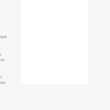
τικά
η
ινα
12
ησε.