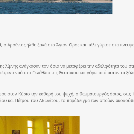
, ο Αρσένιος ήλθε ξανά στο Άγιον Όρος και πάλι γύρισε στα πνευμα
της λίμνης ανάγκασαν τον όσιο να μεταφέρει την αδελφότητά του στ
 πέτρινο ναό στο Γενέθλιο της Θεοτόκου και γύρω από αυτόν τα ξύλ
ε στον Κύριο την καθαρή του ψυχή, ο θαυματουργός όσιος, στις 
ίου και Πέτρου του Αθωνίτου, το παράδειγμα των οποίων ακολούθ