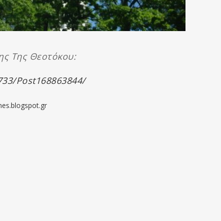
ης Της Θεοτόκου:
733/post168863844/
mes.blogspot.gr