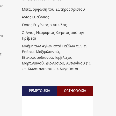
λο
Μεταμόρφωση του Σωτήρος Χριστού
Άγιος Ευσίγνιος
Όσιος Ευγένιος ο Αιτωλός
Ο Άγιος Νεομάρτυς Χρήστος από την
νο
Πρέβεζα
Μνήμη των Aγίων επτά Παίδων των εν
Eφέσω, Mαξιμιλιανού,
ε
Eξακουστωδιανού, Iαμβλίχου,
Mαρτινιανού, Διονυσίου, Aντωνίνου (1),
και Kωνσταντίνου – 4 Αυγούστου
PEMPTOUSIA
ORTHODOXIA