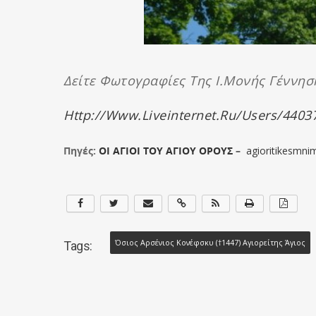
Δείτε Φωτογραφίες Της Ι.Μονής Γέννησ
Http://www.liveinternet.ru/users/4403
Πηγές:
ΟΙ ΑΓΙΟΙ ΤΟΥ ΑΓΙΟΥ ΟΡΟΥΣ
–
agioritikesmni
Όσιος Αρσένιος Κονέφσκυ (†1447) Αγιορείτης Άγιος
Tags: