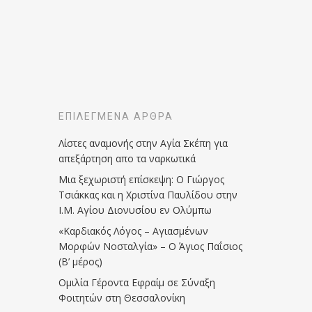
ΕΠΙΛΕΓΜΈΝΑ ΆΡΘΡΑ
Λίστες αναμονής στην Αγία Σκέπη για
απεξάρτηση απο τα ναρκωτικά
Μια ξεχωριστή επίσκεψη: Ο Γιώργος
Τσιάκκας και η Χριστίνα Παυλίδου στην
Ι.Μ. Αγίου Διονυσίου εν Ολύμπω
«Καρδιακός Λόγος – Αγιασμένων
Μορφών Νοσταλγία» – Ο Άγιος Παΐσιος
(Β’ μέρος)
Ομιλία Γέροντα Εφραίμ σε Σύναξη
Φοιτητών στη Θεσσαλονίκη