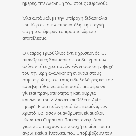
ήμερες, την Ανάληψη του στους Ουρανούς.
Όλα αυτά μαζί με την υπέροχη διδασκαλία
του Κυρίου στην απροκατάληπτη κι αγνή
ψυχή του έφεραν το προσδοκώμενο
αποτέλεσμα.
Ο νεαρός Τριφύλλιος έγινε χριστιανός. Οι
απάνθρωπες δοκιμασίες κι οι διωγμοί των
ολίγων τότε χριστιανών γέννησαν στην ψυχή
του την ιερή αγανάκτηση ενάντια στους
συμπατριώτες του τους ειδωλολάτρες και τον
ευσεβή πόθο να ιδεί κι αυτός μια μέρα να
γίνεται πραγματικότητα η καινούργια
κοινωνία που διδάσκει και θέλει η Αγία
Γραφή. Η μία ποίμνη υπό ένα ποιμένα, τον
Χριστό. Εφ’ όσον οι άνθρωποι είναι όλοι
τέκνα του Ουράνιου Πατέρα, σκεφτόταν,
γιατί να υπάρχουν στην ψυχή τα μίση και τα
άγρια εκείνα ένστικτα, που υποβιβάζουν τον