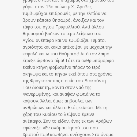
γύρω στον 15ο αιώνα μ.Χ., Άραβες
τυμβωρύχοι επιδρομείς, με την ελπίδα να
βρουν κάποιο θησαυρό, άνοιξαν και τον
τάφο του αγίου Τριφυλλιού. Αντί άλλου
θησαυρού βρήκαν το ιερό λείψανο του
Αγίου ανέπαφο και να ευωδιάζει. Γεμάτοι
αγριότητα και κακία απέκοψαν με μαχαίρι την
κεφαλή και ω του θαύματος! Από τον λαιμό
έτρεξε άφθονο αίμα! Τότε τα ανθρωπόμορφα
εκείνα κτήνη φοβισμένα πήραν το ιερό
σκήνωμα και το πήγαν εκεί όπου στα χρόνια
της Φραγκοκρατίας η οικία του Βισκούντη.
Του διοικητή., κοντά στον ναό της
Φανερωμένης, και άναψαν φωτιά να το
κάψουν. Άλλαι όμως αι βουλαί των
ανθρώπων και άλλα ο θεός κελεύει. Με τη
χάρη του Κυρίου το λείψανο έμεινε
ανέπαφο. Σαν το είδαν, ένας εκ των Αράβων
εφώναξε: «Εν ονόματι Ιησού του σου
Χριστού πυρ! καυθήναι ανέσχου». Στο όνομα