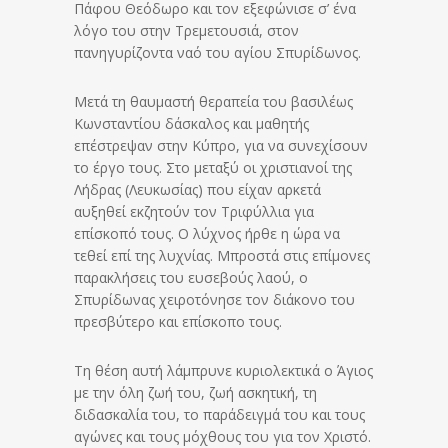
Πάφου Θεόδωρο και τον εξεφώνισε σ’ ένα
λόγο του στην Τρεμετουσιά, στον
πανηγυρίζοντα ναό του αγίου Σπυρίδωνος.
Μετά τη θαυμαστή θεραπεία του βασιλέως
Κωνσταντίου δάσκαλος και μαθητής
επέστρεψαν στην Κύπρο, για να συνεχίσουν
το έργο τους. Στο μεταξύ οι χριστιανοί της
Λήδρας (Λευκωσίας) που είχαν αρκετά
αυξηθεί εκζητούν τον Τριφύλλια για
επίσκοπό τους. Ο λύχνος ήρθε η ώρα να
τεθεί επί της λυχνίας. Μπροστά στις επίμονες
παρακλήσεις του ευσεβούς λαού, ο
Σπυρίδωνας χειροτόνησε τον διάκονο του
πρεσβύτερο και επίσκοπο τους.
Τη θέση αυτή λάμπρυνε κυριολεκτικά ο Άγιος
με την όλη ζωή του, ζωή ασκητική, τη
διδασκαλία του, το παράδειγμά του και τους
αγώνες και τους μόχθους του για τον Χριστό.