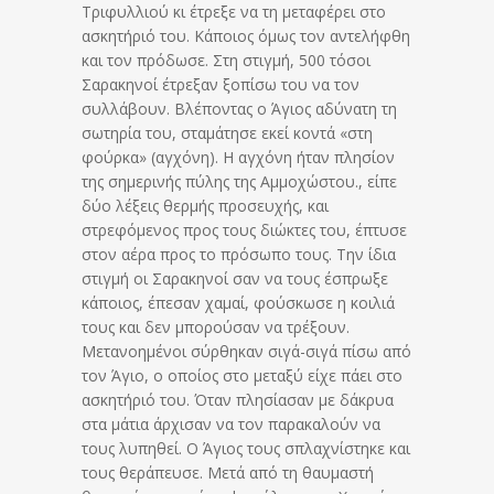
Τριφυλλιού κι έτρεξε να τη μεταφέρει στο
ασκητήριό του. Κάποιος όμως τον αντελήφθη
και τον πρόδωσε. Στη στιγμή, 500 τόσοι
Σαρακηνοί έτρεξαν ξοπίσω του να τον
συλλάβουν. Βλέποντας ο Άγιος αδύνατη τη
σωτηρία του, σταμάτησε εκεί κοντά «στη
φούρκα» (αγχόνη). Η αγχόνη ήταν πλησίον
της σημερινής πύλης της Αμμοχώστου., είπε
δύο λέξεις θερμής προσευχής, και
στρεφόμενος προς τους διώκτες του, έπτυσε
στον αέρα προς το πρόσωπο τους. Την ίδια
στιγμή οι Σαρακηνοί σαν να τους έσπρωξε
κάποιος, έπεσαν χαμαί, φούσκωσε η κοιλιά
τους και δεν μπορούσαν να τρέξουν.
Μετανοημένοι σύρθηκαν σιγά-σιγά πίσω από
τον Άγιο, ο οποίος στο μεταξύ είχε πάει στο
ασκητήριό του. Όταν πλησίασαν με δάκρυα
στα μάτια άρχισαν να τον παρακαλούν να
τους λυπηθεί. Ο Άγιος τους σπλαχνίστηκε και
τους θεράπευσε. Μετά από τη θαυμαστή