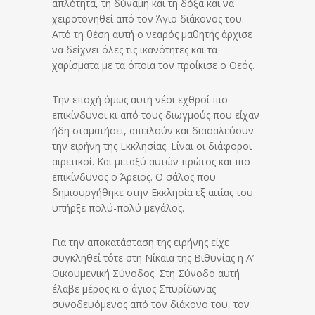
απλότητα, τη δύναμη και τη δόξα και να
χειροτονηθεί από τον Άγιο διάκονος του.
Από τη θέση αυτή ο νεαρός μαθητής άρχισε
να δείχνει όλες τις ικανότητες και τα
χαρίσματα με τα όποια τον προίκισε ο Θεός.
Την εποχή όμως αυτή νέοι εχθροί πιο
επικίνδυνοι κι από τους διωγμούς που είχαν
ήδη σταματήσει, απειλούν και διασαλεύουν
την ειρήνη της Εκκλησίας. Είναι οι διάφοροι
αιρετικοί. Και μεταξύ αυτών πρώτος και πιο
επικίνδυνος ο Άρειος. Ο σάλος που
δημιουργήθηκε στην Εκκλησία εξ αιτίας του
υπήρξε πολύ-πολύ μεγάλος.
Για την αποκατάσταση της ειρήνης είχε
συγκληθεί τότε στη Νίκαια της Βιθυνίας η Α’
Οικουμενική Σύνοδος. Στη Σύνοδο αυτή
έλαβε μέρος κι ο άγιος Σπυρίδωνας
συνοδευόμενος από τον διάκονο του, τον