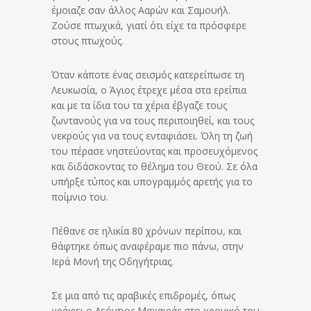
έμοιαζε σαν άλλος Ααρών και Σαμουήλ.
Ζούσε πτωχικά, γιατί ότι είχε τα πρόσφερε
στους πτωχούς.
Όταν κάποτε ένας σεισμός κατερείπωσε τη
Λευκωσία, ο Άγιος έτρεχε μέσα στα ερείπια
και με τα ίδια του τα χέρια έβγαζε τους
ζωντανούς για να τους περιποιηθεί, και τους
νεκρούς για να τους ενταφιάσει. Όλη τη ζωή
του πέρασε νηστεύοντας και προσευχόμενος
και διδάσκοντας το θέλημα του Θεού. Σε όλα
υπήρξε τύπος και υπογραμμός αρετής για το
ποίμνιο του.
Πέθανε σε ηλικία 80 χρόνων περίπου, και
θάφτηκε όπως αναφέραμε πιο πάνω, στην
Ιερά Μονή της Οδηγήτριας.
Σε μια από τις αραβικές επιδρομές, όπως
γράφει ο Λεόντιος Μαχαιράς στο χρονικό του