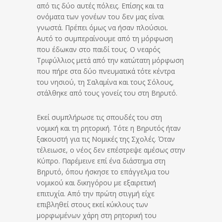
από τις δύο αυτές πόλεις. Επίσης και τα
ονόματα των γονέων του δεν μας είναι
γνωστά. Πρέπει όμως να ήσαν πλούσιοι.
Αυτό το συμπεραίνουμε από τη μόρφωση
που έδωκαν στο παιδί τους. Ο νεαρός
Τριφύλλιος μετά από την κατώτατη μόρφωση
που πήρε στα δύο πνευματικά τότε κέντρα
του νησιού, τη Σαλαμίνα και τους Σόλους,
στάλθηκε από τους γονείς του στη Βηρυτό.
Εκεί συμπλήρωσε τις σπουδές του στη
νομική και τη ρητορική. Τότε η Βηρυτός ήταν
ξακουστή για τις Νομικές της Σχολές. Όταν
τέλειωσε, ο νέος δεν επέστρεψε αμέσως στην
Κύπρο. Παρέμεινε επί ένα διάστημα στη
Βηρυτό, όπου ήσκησε το επάγγελμα του
νομικού και δικηγόρου με εξαιρετική
επιτυχία. Από την πρώτη στιγμή είχε
επιβληθεί στους εκεί κύκλους των
μορφωμένων χάρη στη ρητορική του