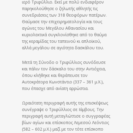
ιερό Τριφύλλιο. Εκεί με πολύ ενδιαφέρον
παρηκολούθησε ο ζηλωτής αθλητής τις
συνεδριάσεις των 318 θεοφόρων πατέρων.
Θαύμασε την επιχειρηματολογία και τους
αγώνες του Μεγάλου Αθανασίου και
κυριολεκτικά συγκλονίσθηκε από το θαύμα
της κεραμίδας του ταπεινού κι απλοϊκού,
αλλά μεγάλου σε αγιότητα δασκάλου του.
Μετά τη Σύνοδο ο Τριφύλλιος συνόδευσε
και πάλιν τον δάσκαλο του στην Αντιόχεια,
όπου κλήθηκε και θεράπευσε τον
Αυτοκράτορα Κωνστάντιο (337 – 361 μ.Χ.),
που έπασχε από ανίατη αρρώστια.
Ωραιότατη περιγραφή αυτής της επισκέψεως
συνέγραψε ο Τριφύλλιος σε Ιάμβους. Την
περιγραφή αυτή μεταγλώττισε ο συγγραφέας
βίων αγίων και επίσκοπος Λεμεσού Λεόντιος
(582 – 602 μ.Χ.) μαζί με τον τότε επίσκοπο