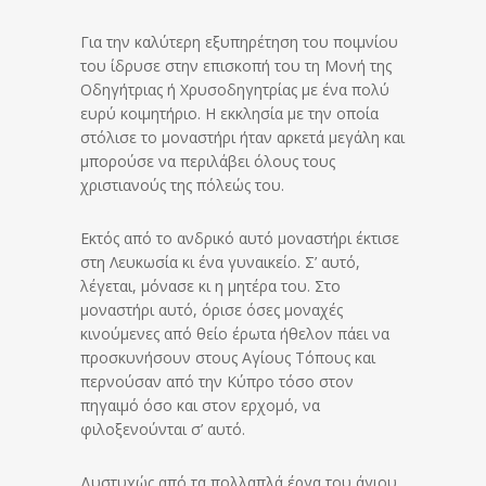
Για την καλύτερη εξυπηρέτηση του ποιμνίου
του ίδρυσε στην επισκοπή του τη Μονή της
Οδηγήτριας ή Χρυσοδηγητρίας με ένα πολύ
ευρύ κοιμητήριο. Η εκκλησία με την οποία
στόλισε το μοναστήρι ήταν αρκετά μεγάλη και
μπορούσε να περιλάβει όλους τους
χριστιανούς της πόλεώς του.
Εκτός από το ανδρικό αυτό μοναστήρι έκτισε
στη Λευκωσία κι ένα γυναικείο. Σ’ αυτό,
λέγεται, μόνασε κι η μητέρα του. Στο
μοναστήρι αυτό, όρισε όσες μοναχές
κινούμενες από θείο έρωτα ήθελον πάει να
προσκυνήσουν στους Αγίους Τόπους και
περνούσαν από την Κύπρο τόσο στον
πηγαιμό όσο και στον ερχομό, να
φιλοξενούνται σ’ αυτό.
Δυστυχώς από τα πολλαπλά έργα του άγιου