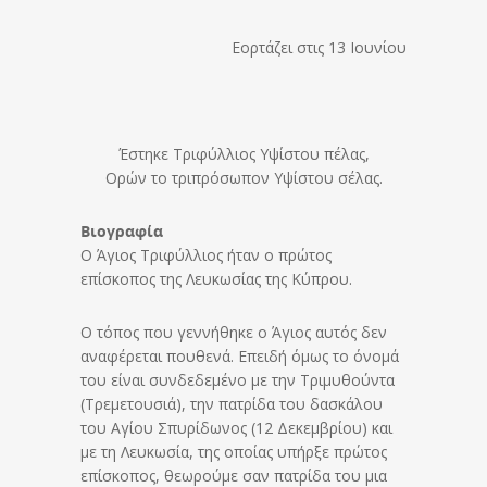
Εορτάζει στις 13 Ιουνίου
Έστηκε Tριφύλλιος Yψίστου πέλας,
Oρών το τριπρόσωπον Yψίστου σέλας.
Βιογραφία
Ο Άγιος Τριφύλλιος ήταν ο πρώτος
επίσκοπος της Λευκωσίας της Κύπρου.
Ο τόπος που γεννήθηκε ο Άγιος αυτός δεν
αναφέρεται πουθενά. Επειδή όμως το όνομά
του είναι συνδεδεμένο με την Τριμυθούντα
(Τρεμετουσιά), την πατρίδα του δασκάλου
του Αγίου Σπυρίδωνος (12 Δεκεμβρίου) και
με τη Λευκωσία, της οποίας υπήρξε πρώτος
επίσκοπος, θεωρούμε σαν πατρίδα του μια