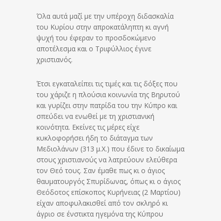
Όλα αυτά μαζί με την υπέροχη διδασκαλία
του Κυρίου στην απροκατάληπτη κι αγνή
ψυχή του έφεραν το προσδοκώμενο
αποτέλεσμα και ο Τριφύλλιος έγινε
χριστιανός.
Έτσι εγκαταλείπει τις τιμές και τις δόξες που
του χάριζε η πλούσια κοινωνία της Βηρυτού
και γυρίζει στην πατρίδα του την Κύπρο και
σπεύδει να ενωθεί με τη χριστιανική
κοινότητα. Εκείνες τις μέρες είχε
κυκλοφορήσει ήδη το διάταγμα των
Μεδιολάνων (313 μ.Χ.) που έδινε το δικαίωμα
στους χριστιανούς να λατρεύουν ελεύθερα
τον Θεό τους. Σαν έμαθε πως κι ο άγιος
θαυματουργός Σπυρίδωνας, όπως κι ο άγιος
Θεόδοτος επίσκοπος Κυρήνειας (2 Μαρτίου)
είχαν αποφυλακισθεί από τον σκληρό κι
άγριο σε ένστικτα ηγεμόνα της Κύπρου