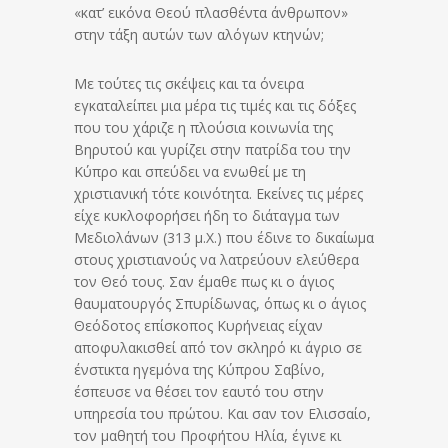
«κατ’ εικόνα Θεού πλασθέντα άνθρωπον»
στην τάξη αυτών των αλόγων κτηνών;
Με τούτες τις σκέψεις και τα όνειρα
εγκαταλείπει μια μέρα τις τιμές και τις δόξες
που του χάριζε η πλούσια κοινωνία της
Βηρυτού και γυρίζει στην πατρίδα του την
Κύπρο και σπεύδει να ενωθεί με τη
χριστιανική τότε κοινότητα. Εκείνες τις μέρες
είχε κυκλοφορήσει ήδη το διάταγμα των
Μεδιολάνων (313 μ.Χ.) που έδινε το δικαίωμα
στους χριστιανούς να λατρεύουν ελεύθερα
τον Θεό τους. Σαν έμαθε πως κι ο άγιος
θαυματουργός Σπυρίδωνας, όπως κι ο άγιος
Θεόδοτος επίσκοπος Κυρήνειας είχαν
αποφυλακισθεί από τον σκληρό κι άγριο σε
ένστικτα ηγεμόνα της Κύπρου Σαβίνο,
έσπευσε να θέσει τον εαυτό του στην
υπηρεσία του πρώτου. Και σαν τον Ελισσαίο,
τον μαθητή του Προφήτου Ηλία, έγινε κι