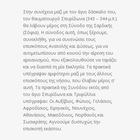
Στην συνέχεια μαζί με τον άγιο δάσκαλο του,
τον θαυματουργό Σπυρίδωνα (343 – 344 μ.Χ.)
θα λάβουν μέρος στη Σύνοδο της Σαρδικής
(Σόφια). Η σύνοδος αυτή, όπως ξέρουμε,
συνεκλήθη, για να συνενώσει τους
επισκόπους Ανατολής και Δύσεως, για να
αντιμετωπίσουν από κοινού την αίρεση του
αρειανισμού, που εξακολουθούσε να ταράζει
και να διασπά τη μία Εκκλησία. Τα πρακτικά
υπέγραψαν αμφότεροι μαζί με τους άλλους
επισκόπους της νήσου, που έλαβαν μέρος σ’
αυτή. Τα πρακτικά της Συνόδου εκτός από
τον άγιο Σπυρίδωνα και Τριφύλλια
υπόγραψαν: Οι Αυξίβιος, Φώτιος, Γελάσιος,
Αφροδίσιος, Ειρηνικός, Νουνέχιος,
Αθανάσιος, Μακεδόνιος, Νορθανός και
Σωσικράτης. Αγνοούμε δυστυχώς την
επισκοπή εκάστου.