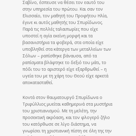
Σαβίνο, έσπευσε να θέσει τον εαυτό του
στην υπηρεσία του πρώτου. Και σαν τον
Ελισσαίο, τον μαθητή του Προφήτου Ηλία,
έγινε κι αυτός μαθητής του Σπυρίδωνος.
Παρά τις πολλές ταλαιπωρίες που είχε
υποστεί η αγία εκείνη μορφή και τα
βασανιστήρια τα φοβερά, στα οποία είχε
υποβληθεί στα κάτεργα των μεταλλείων των
Σόλων – ραπίσθηκε βάναυσα, από τα
ραπίσματα βλάφτηκε το δεξιό του μάτι, το
πόδι του το αριστερό είχε εξαρθρωθεί – η
υγεία του με τη χάρη του Θεού είχε αρκετά
αποκατασταθεί.
Κοντά στον θαυματουργό Σπυρίδωνα ο
Τριφύλλιος μυείται καθημερινά στα μυστήρια
του χριστιανισμού. Με τη μελέτη, την
προσεκτική ακρόαση, και τον φλογερό ζήλο
του κατόρθωσε σε λίγο διάστημα, να
γνωρίσει τη χριστιανική πίστη σε όλη της την