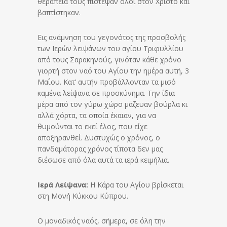
θεραπεία τους πίστεψαν όλοι στον Χριστό και
βαπτίστηκαν.
Εις ανάμνηση του γεγονότος της προσβολής
των Ιερών λειψάνων του αγίου Τριφυλλίου
από τους Σαρακηνούς, γινόταν κάθε χρόνο
γιορτή στον ναό του Αγίου την ημέρα αυτή, 3
Μαΐου. Κατ’ αυτήν προβάλλονταν τα μισό
καμένα λείψανα σε προσκύνημα. Την ίδια
μέρα από τον γύρω χώρο μάζευαν βούρλα κι
αλλά χόρτα, τα οποία έκαιαν, για να
θυμούνται το εκεί έλος, που είχε
αποξηρανθεί. Δυστυχώς ο χρόνος, ο
πανδαμάτορας χρόνος τίποτα δεν μας
διέσωσε από όλα αυτά τα ιερά κειμήλια.
Ιερά Λείψανα:
Η Κάρα του Αγίου βρίσκεται
στη Μονή Κύκκου Κύπρου.
Ο μοναδικός ναός, σήμερα, σε όλη την