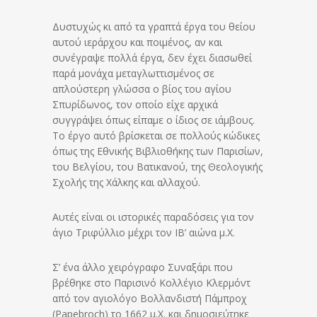
Δυστυχώς κι από τα γραπτά έργα του θείου
αυτού ιεράρχου και ποιμένος, αν και
συνέγραψε πολλά έργα, δεν έχει διασωθεί
παρά μονάχα μεταγλωττισμένος σε
απλούστερη γλώσσα ο βίος του αγίου
Σπυρίδωνος, τον οποίο είχε αρχικά
συγγράψει όπως είπαμε ο ίδιος σε ιάμβους.
Το έργο αυτό βρίσκεται σε πολλούς κώδικες
όπως της Εθνικής Βιβλιοθήκης των Παρισίων,
του Βελγίου, του Βατικανού, της Θεολογικής
Σχολής της Χάλκης και αλλαχού.
Αυτές είναι οι ιστορικές παραδόσεις για τον
άγιο Τριφύλλιο μέχρι τον IB’ αιώνα μ.Χ.
Σ’ ένα άλλο χειρόγραφο Συναξάρι που
βρέθηκε στο Παρισινό Κολλέγιο Κλερμόντ
από τον αγιολόγο Βολλανδιστή Πάμπροχ
(Papebroch) το 1662 μ.Χ. και δημοσιεύτηκε