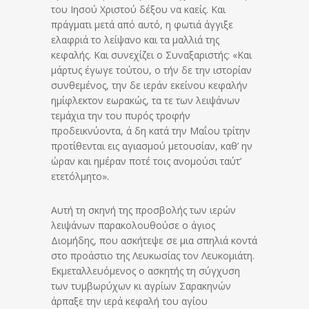
του Ιησού Χριστού δέξου να καείς. Και
πράγματι μετά από αυτό, η φωτιά άγγιξε
ελαφριά το λείψανο και τα μαλλιά της
κεφαλής. Και συνεχίζει ο Συναξαριστής: «Και
μάρτυς έγωγε τούτου, ο τήν δε την ιστορίαν
συνθεμένος, την δε ιεράν εκείνου κεφαλήν
ημίφλεκτον εωρακώς, τα τε των λειψάνων
τεμάχια την του πυρός τροφήν
προδεικνύοντα, ά δη κατά την Μαΐου τρίτην
προτίθενται εις αγιασμού μετουσίαν, καθ’ ην
ώραν και ημέραν ποτέ τοις ανομούσι ταύτ’
ετετόλμητο».
Αυτή τη σκηνή της προσβολής των ιερών
λειψάνων παρακολουθούσε ο άγιος
Διομήδης, που ασκήτεψε σε μια σπηλιά κοντά
στο προάστιο της Λευκωσίας τον Λευκομιάτη.
Εκμεταλλευόμενος ο ασκητής τη σύγχυση
των τυμβωρύχων κι αγρίων Σαρακηνών
άρπαξε την ιερά κεφαλή του αγίου