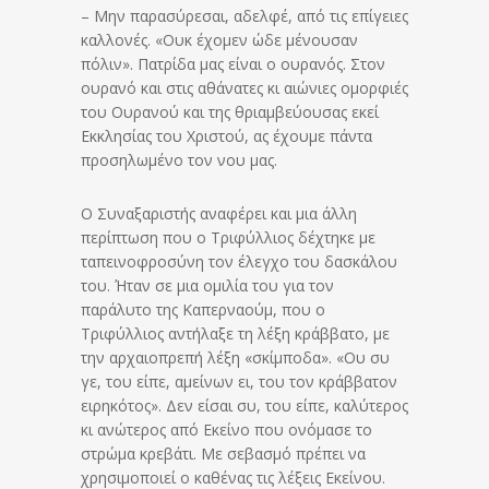
– Μην παρασύρεσαι, αδελφέ, από τις επίγειες
καλλονές. «Ουκ έχομεν ώδε μένουσαν
πόλιν». Πατρίδα μας είναι ο ουρανός. Στον
ουρανό και στις αθάνατες κι αιώνιες ομορφιές
του Ουρανού και της θριαμβεύουσας εκεί
Εκκλησίας του Χριστού, ας έχουμε πάντα
προσηλωμένο τον νου μας.
Ο Συναξαριστής αναφέρει και μια άλλη
περίπτωση που ο Τριφύλλιος δέχτηκε με
ταπεινοφροσύνη τον έλεγχο του δασκάλου
του. Ήταν σε μια ομιλία του για τον
παράλυτο της Καπερναούμ, που ο
Τριφύλλιος αντήλαξε τη λέξη κράββατο, με
την αρχαιοπρεπή λέξη «σκίμποδα». «Ου συ
γε, του είπε, αμείνων ει, του τον κράββατον
ειρηκότος». Δεν είσαι συ, του είπε, καλύτερος
κι ανώτερος από Εκείνο που ονόμασε το
στρώμα κρεβάτι. Με σεβασμό πρέπει να
χρησιμοποιεί ο καθένας τις λέξεις Εκείνου.