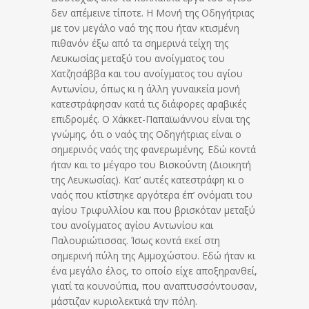
δεν απέμεινε τίποτε. Η Μονή της Οδηγήτριας
με τον μεγάλο ναό της που ήταν κτισμένη
πιθανόν έξω από τα σημερινά τείχη της
Λευκωσίας μεταξύ του ανοίγματος του
Χατζησάββα και του ανοίγματος του αγίου
Αντωνίου, όπως κι η άλλη γυναικεία μονή
κατεστράφησαν κατά τις διάφορες αραβικές
επιδρομές. Ο Χάκκετ-Παπαϊωάννου είναι της
γνώμης, ότι ο ναός της Οδηγήτριας είναι ο
σημερινός ναός της φανερωμένης. Εδώ κοντά
ήταν και το μέγαρο του Βισκούντη (Διοικητή
της Λευκωσίας). Κατ’ αυτές κατεστράφη κι ο
ναός που κτίστηκε αργότερα έπ’ ονόματι του
αγίου Τριφυλλίου και που βρισκόταν μεταξύ
του ανοίγματος αγίου Αντωνίου και
Παλουριώτισσας. Ίσως κοντά εκεί στη
σημερινή πύλη της Αμμοχώστου. Εδώ ήταν κι
ένα μεγάλο έλος, το οποίο είχε αποξηρανθεί,
γιατί τα κουνούπια, που αναπτυσσόντουσαν,
μάστιζαν κυριολεκτικά την πόλη.