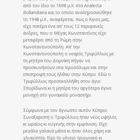
από τον ίδιο το 1698 μ.Χ. στα Analecta
Bollandiana και το οποίο αναδημοσιεύθηκε
το 1948 μ.Χ., αναφέρεται, πως ο Άγιος μας,
είχε πατέρα ένα απ’ τους 12 περιφανείς
άνδρες, που ο Μέγας Κωνσταντίνος είχε
μεταφέρει από τη Ρώμη στην
Κωνσταντινούπολη. Απ’ την
Κωνσταντινούπολη ο νεαρός Τριφύλλιος με
τη μητέρα του Δομνίκη πήγαν να
προσκυνήσουν στα Ιεροσόλυμα και στην
επιστροφή τους ήλθαν στην Κύπρο. Εδώ ο
Τριφύλλιος προσεκολλήθη στον άγιο
Σπυρίδωνα κι η μητέρα του αργότερα έγινε
μοναχή στο γυναικείο μοναστήρι.
Σύμφωνα με τον άγνωστο αυτόν Κύπριο
Συναξαριστή ο Τριφύλλιος ήταν νέος υψηλός
κι ωραίος κι ευγενής στην εμφάνιση. Είχε
μεγάλα γαλανά μάτια κι ήταν όλος χάρη και
γλυκύτητα. Είχε το γένειο τριγωνικό κι