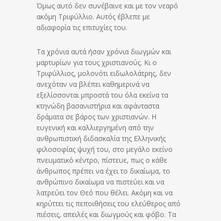
Όμως αυτό δεν συνέβαινε και με τον νεαρό
ακόμη Τριφύλλιο. Αυτός έβλεπε με
αδιαφορία τις επιτυχίες του.
Τα χρόνια αυτά ήσαν χρόνια διωγμών και
μαρτυρίων για τους χριστιανούς. Κι ο
Τριφύλλιος, μολονότι ειδωλολάτρης, δεν
ανεχόταν να βλέπει καθημερινά να
εξελίσσονται μπροστά του όλα εκείνα τα
κτηνώδη βασανιστήρια και αφάνταστα
δράματα σε βάρος των χριστιανών. Η
ευγενική και καλλιεργημένη από την
ανθρωπιστική διδασκαλία της Ελληνικής
φιλοσοφίας ψυχή του, στο μεγάλο εκείνο
πνευματικό κέντρο, πίστευε, πως ο κάθε
άνθρωπος πρέπει να έχει το δικαίωμα, το
ανθρώπινο δικαίωμα να πιστεύει και να
λατρεύει τον Θεό που θέλει. Ακόμη και να
κηρύττει τις πεποιθήσεις του ελεύθερος από
πιέσεις, απειλές και διωγμούς και φόβο. Τα