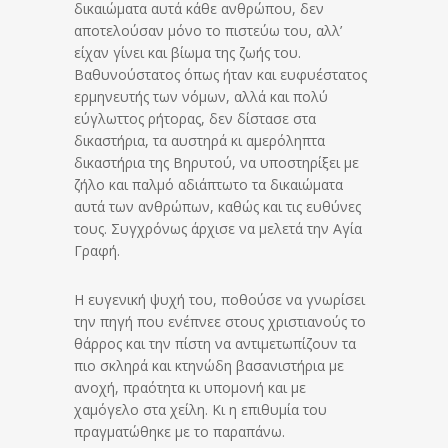
δικαιώματα αυτά κάθε ανθρώπου, δεν
αποτελούσαν μόνο το πιστεύω του, αλλ’
είχαν γίνει και βίωμα της ζωής του.
Βαθυνούστατος όπως ήταν και ευφυέστατος
ερμηνευτής των νόμων, αλλά και πολύ
εύγλωττος ρήτορας, δεν δίστασε στα
δικαστήρια, τα αυστηρά κι αμερόληπτα
δικαστήρια της Βηρυτού, να υποστηρίξει με
ζήλο και παλμό αδιάπτωτο τα δικαιώματα
αυτά των ανθρώπων, καθώς και τις ευθύνες
τους. Συγχρόνως άρχισε να μελετά την Αγία
Γραφή.
Η ευγενική ψυχή του, ποθούσε να γνωρίσει
την πηγή που ενέπνεε στους χριστιανούς το
θάρρος και την πίστη να αντιμετωπίζουν τα
πιο σκληρά και κτηνώδη βασανιστήρια με
ανοχή, πραότητα κι υπομονή και με
χαμόγελο στα χείλη. Κι η επιθυμία του
πραγματώθηκε με το παραπάνω.