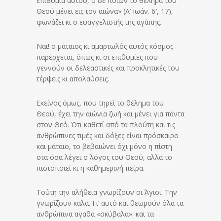
επιθυμία αυτού, ο δε ποιών το θέλημα του
Θεού μένει εις τον αιώνα» (Α’ Ιωάν. 6′, 17),
φωνάζει κι ο ευαγγελιστής της αγάπης.
Ναι! ο μάταιος κι αμαρτωλός αυτός κόσμος
παρέρχεται, όπως κι οι επιθυμίες που
γεννούν οι δελεαστικές και προκλητικές του
τέρψεις κι απολαύσεις.
Εκείνος όμως, που τηρεί το θέλημα του
Θεού, έχει την αιώνια ζωή και μένει για πάντα
στον Θεό. Ότι καθετί από τα πλούτη και τις
ανθρώπινες τιμές και δόξες είναι πρόσκαιρο
και μάταιο, το βεβαιώνει όχι μόνο η πίστη
στα όσα λέγει ο λόγος του Θεού, αλλά το
πιστοποιεί κι η καθημερινή πείρα.
Τούτη την αλήθεια γνωρίζουν οι Άγιοι. Την
γνωρίζουν καλά. Γι’ αυτό και θεωρούν όλα τα
ανθρώπινα αγαθά «σκύβαλα». και τα