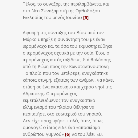
Τέλος, το συναξάρι της περιλαμβάνεται και
στο Νέο Συναξαριστή της Ορθοδόξου
Εκκλησίας του μηνός Ιουνίου
[5]
.
Αφορμή της σύνταξης του Βίου από τον
Μάρκο υπήρξε η συνάντησή του με έναν
ιερομόναχο και τα όσα του εκμυστηρεύθηκε
ο ιερομόναχος σχετικά με την οσία. Έτσι, ο
ιερομόναχος αυτός ταξίδευε, διά θαλάσσης,
από τη Ρώμη προς την Κωνσταντινούπολη.
Το πλοίο που τον μετέφερε, αναγκάστηκε
κάποια στιγμή, εξαιτίας των ανέμων, να κάνει
στάση σε ένα ακατοίκητο και χέρσο νησί της
Αδριατικής. Ο ιερομόναχος
εκμεταλλευόμενος τον αναγκαστικό
ελλιμενισμό του πλοίου θέλησε να
περπατήσει στο εσωτερικό του νησιού.
Δεν είχε προχωρήσει πολύ, όταν, όπως
ομολογεί ο ίδιος είδε ένα «αποσκίαμα
ανθρώπου γυμνού»
[6]
να του λέει: «Ει