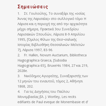
Σημειώσεις
1. Στ. Γουλούλης, Το συναξάρι της «οσίας
Άννας της Λαρισαίας» στο συλλογικό τόμο Η
Λάρισα και η περιοχή της από την αρχαιότητα
μέχρι σήμερα, Πρακτικά 3ου Συνεδρίου
Λαρισαϊκών Σπουδών, Λάρισα 8-9 Απριλίου
1995, [Όμιλος Φίλων της Θεσ¬σαλικής
Ιστορίας Βιβλιοθήκη Θεσσαλικών Μελετών
7], Λάρισα 1997, 83-96.
2. Fr. Halkin, Novum Auctarium, Bibliotheca
Hagiographica Graeca, [Subsidia
Hagiographica 65], BruxeHis 1984, 27 και 219,
2028e.
3. Νικόδημος Αγιορείτης, Συναξαριστής των
12 μηνών του ενιαυτοΰ, τόμος 2, Αθήνησι
1868, 202.
4. Για τις Διηγήσεις του Παύλου
Μονεμβασίας βλ. J. Wortley, Les recits
edifiants de Paul eveque de Monembasie et d’