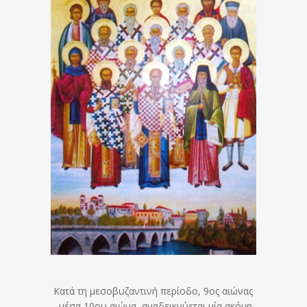
Κατά τη μεσοβυζαντινή περίοδο, 9ος αιώνας
– μέσα 10ου αιώνα, αναδεικνύεται μία ακόμη