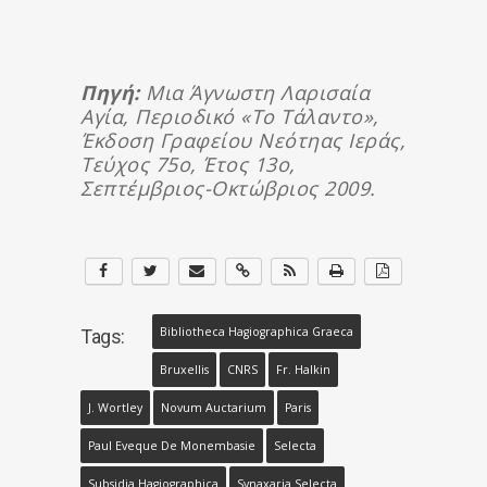
Πηγή:
Μια Άγνωστη Λαρισαία
Αγία, Περιοδικό «Το Τάλαντο»,
Έκδοση Γραφείου Νεότηας Ιεράς,
Τεύχος 75ο, Έτος 13ο,
Σεπτέμβριος-Οκτώβριος 2009.
Bibliotheca Hagiographica Graeca
Tags:
Bruxellis
CNRS
Fr. Halkin
J. Wortley
Novum Auctarium
Paris
Paul Eveque De Monembasie
Selecta
Subsidia Hagiographica
Synaxaria Selecta