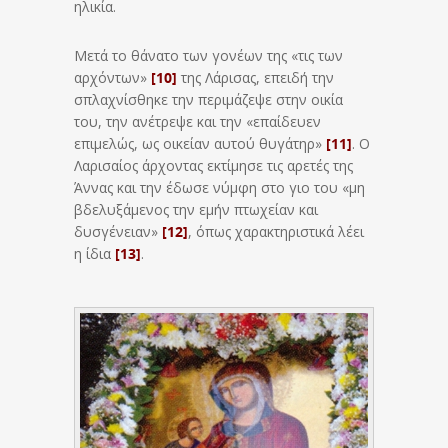
ηλικία.
Μετά το θάνατο των γονέων της «τις των
αρχόντων»
[10]
της Λάρισας, επειδή την
σπλαχνίσθηκε την περιμάζεψε στην οικία
του, την ανέτρεψε και την «επαίδευεν
επιμελώς, ως οικείαν αυτού θυγάτηρ»
[11]
. Ο
Λαρισαίος άρχοντας εκτίμησε τις αρετές της
Άννας και την έδωσε νύμφη στο γιο του «μη
βδελυξάμενος την εμήν πτωχείαν και
δυσγένειαν»
[12]
, όπως χαρακτηριστικά λέει
η ίδια
[13]
.