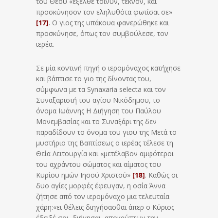
του Θεού «έξελθε τοίνυν, τέκνον, και
προσκύνησον τον εληλυθότα φωτίσαι σε»
[17]
. Ο γιος της υπάκουα φανερώθηκε και
προσκύνησε, όπως τον συμβούλεσε, τον
ιερέα.
Σε μία κοντινή πηγή ο ιερομόναχος κατήχησε
και βάπτισε το γιο της δίνοντας του,
σύμφωνα με τα Synaxaria selecta και τον
Συναξαριστή του αγίου Νικόδημου, το
όνομα Ιωάννης Η Διήγηση του Παύλου
Μονεμβασίας και το Συναξάρι της δεν
παραδίδουν το όνομα του γιου της Μετά το
μυστήριο της Βαπτίσεως ο ιερέας τέλεσε τη
Θεία Λειτουργία και «μετέλαβον αμφότεροι
του αχράντου σώματος και αίματος του
Κυρίου ημών Ιησού Χριστού»
[18]
. Καθώς οι
δυο αγίες μορφές έφευγαν, η οσία Άννα
ζήτησε από τον ιερομόναχο μια τελευταία
χάρη:«ει θέλεις διηγήσασθαι άπερ ο Κύριος
έδειξέ σοι, διήγησαι, αποκρύπτων την