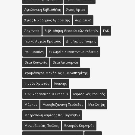
Αγιολογική Βιβλιοθήκη
Άγιος Άρτος
Άγιος Νικόδημος Αγιορείτης
Αδριατική
Άρχοντας
Βιβλιοθήκη Θεσσαλικών Μελετών
ΓΑΚ
Γενικά Αρχεία Κράτους
Δημήτριος Τσάμης
Εγκυμοσύνη
Εκκλησία Κωνσταντινουπόλεως
Θεία Κοινωνία
Θεία Λειτουργία
Ιερομόναχος Μακάριος Σιμωνοπετρίτης
Ιησούς Χριστός
Ιωάννης
Κώδικας Vaticanus Graecus
Λαρισαϊκές Σπουδές
Μάρκος
Μεσοβυζαντινή Περίοδος
Μετάληψη
Μητρόπολη Λαρίσης Και Τυρνάβου
Μονεμβασίας Παύλος
Ξενοφών Κομνηνός