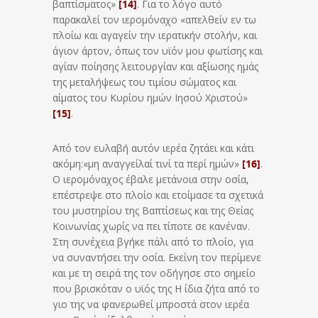
βαπτίσματος»
[14]
. Για το λόγο αυτό
παρακαλεί τον ιερομόναχο «απελθείν εν τω
πλοίω και αγαγείν την ιερατικήν στολήν, και
άγιον άρτον, όπως τον υϊόν μου φωτίσης και
αγίαν ποίησης λειτουργίαν και αξίωσης ημάς
της μεταλήψεως του τιμίου σώματος και
αίματος του Κυρίου ημών Ιησού Χριστού»
[15]
.
Από τον ευλαβή αυτόν ιερέα ζητάει και κάτι
ακόμη:«μη αναγγείλαί τινί τα περί ημών»
[16]
.
Ο ιερομόναχος έβαλε μετάνοια στην οσία,
επέστρεψε στο πλοίο και ετοίμασε τα σχετικά
του μυστηρίου της Βαπτίσεως και της Θείας
Κοινωνίας χωρίς να πει τίποτε σε κανέναν.
Στη συνέχεια βγήκε πάλι από το πλοίο, για
να συναντήσει την οσία. Εκείνη τον περίμενε
και με τη σειρά της τον οδήγησε στο σημείο
που βρισκόταν ο υϊός της Η ίδια ζήτα από το
γιο της να φανερωθεί μπροστά στον ιερέα