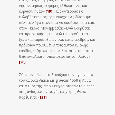
νήσον, μήπως εκ φήμης έλθωσι τινές και
εύρωσιν ημάς·»
[19]
. Πώς αντέδρασε ο
ευλαβής εκείνος ιερομόναχος Ας δώσουμε
πάλι το λόγο στον ίδιο να ακούσουμε τι είπε
στον Παύλο Μονεμβασίας:«Εγώ δακρύσας
και προσκυνήσας τω Θεώ τω ποιούντι τα
ξένα και παράδοξα ων ουκ έστιν αριθμός, και
πρόνοιαν ποιουμένω τοις αυτόν εξ όλης
καρδίας εκζητούσι και φυλάττουσι τα αυτού
θεία εντάλματα, υπέστρεψα εις το πλοίον»
[20]
.
Σύμφωνα δε με το Συναξάρι των αγίων από
τον κώδικα Vaticanus graecus 1558 η Άννα
και ο υϊός της, αφού ευχαρίστησαν τον ιερέα
«τας αγίας αυτών ψυχάς εις χείρας Θεού
παρέθεντο»
[21]
.