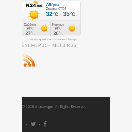
πρόγνωση καιρού από το weather.gr
ΕΝΗΜΈΡΩΣΉ ΜΕΣΩ RSS
© 2026 Διακόνημα. All Rights Reserved.