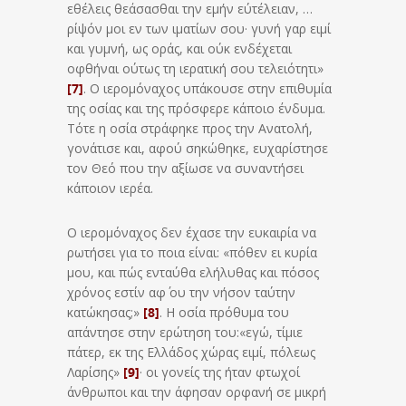
εθέλεις θεάσασθαι την εμήν εύτέλειαν, …
ρίψόν μοι εν των ιματίων σου· γυνή γαρ ειμί
και γυμνή, ως οράς, και ούκ ενδέχεται
οφθήναι ούτως τη ιερατική σου τελειότητι»
[7]
. Ο ιερομόναχος υπάκουσε στην επιθυμία
της οσίας και της πρόσφερε κάποιο ένδυμα.
Τότε η οσία στράφηκε προς την Ανατολή,
γονάτισε και, αφού σηκώθηκε, ευχαρίστησε
τον Θεό που την αξίωσε να συναντήσει
κάποιον ιερέα.
Ο ιερομόναχος δεν έχασε την ευκαιρία να
ρωτήσει για το ποια είναι: «πόθεν ει κυρία
μου, και πώς ενταύθα ελήλυθας και πόσος
χρόνος εστίν αφ΄ ου την νήσον ταύτην
κατώκησας;»
[8]
. Η οσία πρόθυμα του
απάντησε στην ερώτηση του:«εγώ, τίμιε
πάτερ, εκ της Ελλάδος χώρας ειμί, πόλεως
Λαρίσης»
[9]
· οι γονείς της ήταν φτωχοί
άνθρωποι και την άφησαν ορφανή σε μικρή