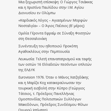
Μια ξεχωριστή επίσκεψη: Ο Γιώργος Τσιάκκας
και η Χριστίνα Παυλίδου στην Ι.Μ. Αγίου
Διονυσίου εν Ολύμπω
«Καρδιακός Λόγος – Αγιασμένων Μορφών
Νοσταλγία» – Ο Άγιος Παΐσιος (Β’ μέρος)
Ομιλία Γέροντα Εφραίμ σε Σύναξη Φοιτητών
στη Θεσσαλονίκη
Συνέντευξη του ηθοποιού Προκόπη
Αγαθοκλέους στην Πεμπτουσία
Λευκωσία: Τελετή επαναπατρισμού και ταφής
των οστών 16 Ελλαδιτών πεσόντων οπλιτών
της ΕΛΔΥΚ
Eurovision 1976. Όταν ο Μάνος Χατζηδάκης
και η Μαρίζα Κοχ κατακεραύνωσαν την
τουρκική εισβολή στην Κύπρο (Γεώργιος
Τάτσιος, τ. Πρόεδρος Πανελλήνιας
Ομοσπονδίας Πολιτιστικών Συλλόγων
Μακεδόνων, Πρόεδρος Συνδέσμου Φίλων
Οχυρού Ιστίμπεη)