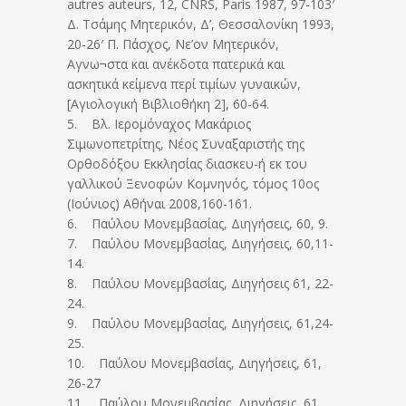
autres auteurs, 12, CNRS, Paris 1987, 97-103′
Δ. Τσάμης Μητερικόν, Δ’, Θεσσαλονίκη 1993,
20-26′ Π. Πάσχος, Νε’ον Μητερικόν,
Αγνω¬στα και ανέκδοτα πατερικά και
ασκητικά κείμενα περί τιμίων γυναικών,
[Αγιολογική Βιβλιοθήκη 2], 60-64.
5. Βλ. Ιερομόναχος Μακάριος
Σιμωνοπετρίτης, Νέος Συναξαριστής της
Ορθοδόξου Εκκλησίας διασκευ-ή εκ του
γαλλικού Ξενοφών Κομνηνός, τόμος 10ος
(Ιούνιος) Αθήναι 2008,160-161.
6. Παύλου Μονεμβασίας, Διηγήσεις, 60, 9.
7. Παύλου Μονεμβασίας, Διηγήσεις, 60,11-
14.
8. Παύλου Μονεμβασίας, Διηγήσεις 61, 22-
24.
9. Παύλου Μονεμβασίας, Διηγήσεις, 61,24-
25.
10. Παύλου Μονεμβασίας, Διηγήσεις, 61,
26-27
11. Παύλου Μονεμβασίας, Διηγήσεις, 61,