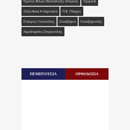
Όμιλος Φίλων Θεσσαλικής Ιστορίας
Ορφανή
Οσία Άννα Η Λαρισαία
Π.Β. Πάσχος
Σταύρος Γουλούλης
Συναξάρια
Συναξαριστής
Χαράλαμπος Στεργιούλης
ΠΕΜΠΤΟΥΣΙΑ
ΟΡΘΟΔΟΞΙΑ