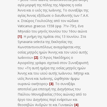
αγία μορφή της πόλης της Λάρισας η οσία
Άννα και ο υιός της Ιωάννης. Το συναξάρι της
αγίας Άννας εξέδωσε ο διευθυντής των Γ.Α.Κ.
κ. Σταύρος Γουλούλης από τον κώδικα
Vaticanus graecus 1558 (φφ. 71v-73r), ένα
Μηνιαίο του μηνός Ιουνίου του 16ου αιώνα
[1]
. Η μνήμη της τιμάται στις 13 Ιουνίου. Στα
Synaxaria selecta της Εκκλησίας της
Κωνσταντινουπόλεως αναγράφεται:«της
οσίας μητρός ημών Άννης και τον υϊού αυτής
Ιωάννου»
[2]
. Ο Άγιος Νικόδημος ο
Αγιορείτης γράφει σχετικά στον Συναξαριστή
του: «Τη αυτή ημέρα της οσίας μητρός ημών
Άννης και του υϊού αυτής Ιωάννου. Μήτηρ και
υϊός Άννα και Ιωάννης, ώφθησαν άμφω
ουρανώ οικήτορες»
[3]
. Το συναξάρι
αποτελεί μια επιτομή της Διηγήσεως του
Παύλου Μονεμβασίας (10ος αιώνας) από το
έργο του Διηγήσεις περί ενάρετων και
θεοσεβών Ανδρών τε και Γυναικών
[4]
.