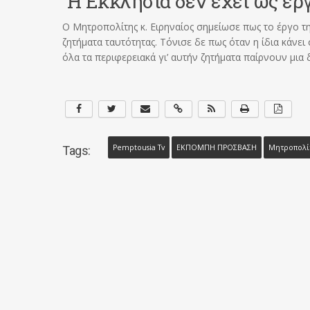
Η Εκκλησία δεν έχει ως έργ
Ο Μητροπολίτης κ. Ειρηναίος σημείωσε πως το έργο τη
ζητήματα ταυτότητας. Τόνισε δε πως όταν η ίδια κάνε
όλα τα περιφερειακά γι’ αυτήν ζητήματα παίρνουν μια 
Pemptousia Tv
ΕΚΠΟΜΠΗ ΠΡΟΣΒΑΣΗ
Μητροπολί
Tags: