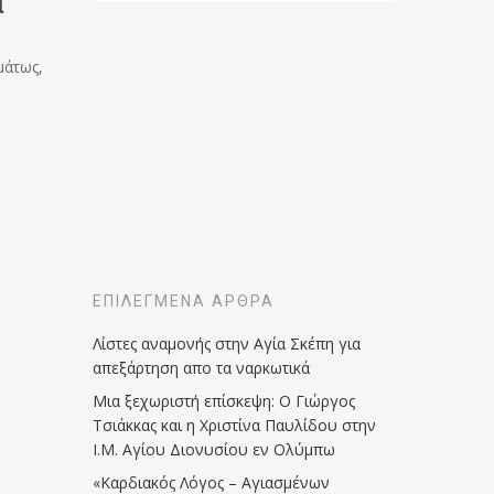
α
μάτως,
ΕΠΙΛΕΓΜΈΝΑ ΆΡΘΡΑ
Λίστες αναμονής στην Αγία Σκέπη για
απεξάρτηση απο τα ναρκωτικά
Μια ξεχωριστή επίσκεψη: Ο Γιώργος
Τσιάκκας και η Χριστίνα Παυλίδου στην
Ι.Μ. Αγίου Διονυσίου εν Ολύμπω
«Καρδιακός Λόγος – Αγιασμένων