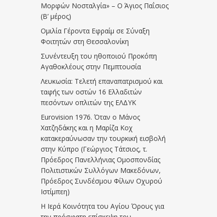
Μορφών Νοσταλγία» – Ο Άγιος Παΐσιος
(Β’ μέρος)
Ομιλία Γέροντα Εφραίμ σε Σύναξη
Φοιτητών στη Θεσσαλονίκη
Συνέντευξη του ηθοποιού Προκόπη
Αγαθοκλέους στην Πεμπτουσία
Λευκωσία: Τελετή επαναπατρισμού και
ταφής των οστών 16 Ελλαδιτών
πεσόντων οπλιτών της ΕΛΔΥΚ
Eurovision 1976. Όταν ο Μάνος
Χατζηδάκης και η Μαρίζα Κοχ
κατακεραύνωσαν την τουρκική εισβολή
στην Κύπρο (Γεώργιος Τάτσιος, τ.
Πρόεδρος Πανελλήνιας Ομοσπονδίας
Πολιτιστικών Συλλόγων Μακεδόνων,
Πρόεδρος Συνδέσμου Φίλων Οχυρού
Ιστίμπεη)
Η Ιερά Κοινότητα του Αγίου Όρους για
την πρόσφατη επίσκεψη του