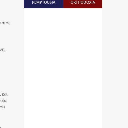
PEMPTOUSIA
ORTHODOXIA
τατος
νη,
 και
ποία
του