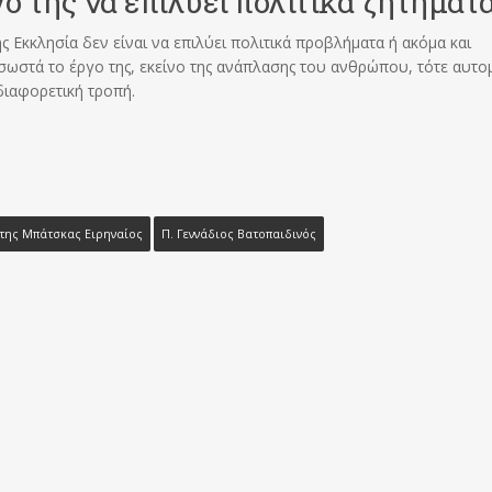
ο της να επιλύει πολιτικά ζητήματ
ς Εκκλησία δεν είναι να επιλύει πολιτικά προβλήματα ή ακόμα και
ι σωστά το έργο της, εκείνο της ανάπλασης του ανθρώπου, τότε αυτο
διαφορετική τροπή.
της Μπάτσκας Ειρηναίος
Π. Γεννάδιος Βατοπαιδινός