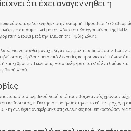
είχνει ότι έχει αναγεννηθεί η
ή πρωτεύουσα, φιλοξενήθηκε στην εκπομπή “Πρόσβαση” ο Σεβασμιώ
ά ανέφερε ότι συμφωνεί με τον λόγο του Καθηγουμένου της Ι.Μ.Μ.
φορετική Σερβία μετά την έλευση της Τιμίας Ζώνης.
 λαού για να σταθεί μονάχα λίγα δευτερόλπετα δίπλα στην Τιμία Ζώ
υμβεί στους Σέρβους μετά από δεκαετίες κομμουνισμού. Τόνισε ότι
ή και εχθροί της Εκκλησίας. Αυτό ανέφερε αποτελεί ένα θαύμα και
ερβικού λαού.
ρβίας
στιανισμού του σερβικού λαού από τους βυζαντινούς χρόνους μέχρι
εου καθεστώτος, η Εκκλησία επανήλθε στην φυσική της τροχιά, η ο
. Στη συνέχεια αναφέρθηκε στις συνθήκες που επικρατούσαν για 