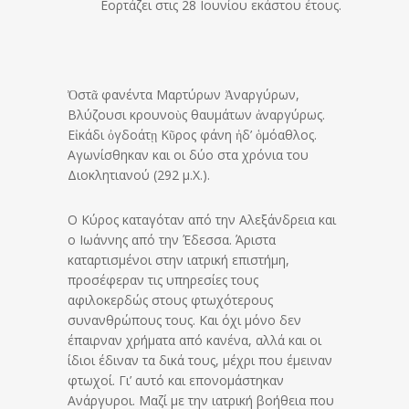
Εορτάζει στις 28 Ιουνίου εκάστου έτους.
Ὀστᾶ φανέντα Μαρτύρων Ἀναργύρων,
Βλύζουσι κρουνοὺς θαυμάτων ἀναργύρως.
Εἰκάδι ὀγδοάτῃ Κῦρος φάνη ἠδ’ ὁμόαθλος.
Αγωνίσθηκαν και οι δύο στα χρόνια του
Διοκλητιανού (292 μ.Χ.).
Ο Κύρος καταγόταν από την Αλεξάνδρεια και
ο Ιωάννης από την Έδεσσα. Άριστα
καταρτισμένοι στην ιατρική επιστήμη,
προσέφεραν τις υπηρεσίες τους
αφιλοκερδώς στους φτωχότερους
συνανθρώπους τους. Και όχι μόνο δεν
έπαιρναν χρήματα από κανένα, αλλά και οι
ίδιοι έδιναν τα δικά τους, μέχρι που έμειναν
φτωχοί. Γι’ αυτό και επονομάστηκαν
Ανάργυροι. Μαζί με την ιατρική βοήθεια που