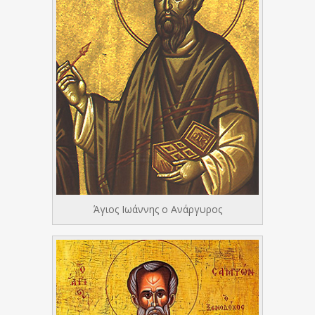
Άγιος Ιωάννης ο Ανάργυρος