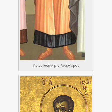
Άγιος Ιωάννης ο Ανάργυρος