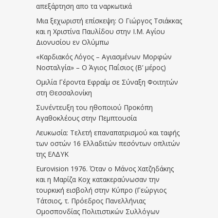
απεξάρτηση απο τα ναρκωτικά
Μια ξεχωριστή επίσκεψη: Ο Γιώργος Τσιάκκας
και η Χριστίνα Παυλίδου στην Ι.Μ. Αγίου
Διονυσίου εν Ολύμπω
«Καρδιακός Λόγος – Αγιασμένων Μορφών
Νοσταλγία» – Ο Άγιος Παΐσιος (Β’ μέρος)
Ομιλία Γέροντα Εφραίμ σε Σύναξη Φοιτητών
στη Θεσσαλονίκη
Συνέντευξη του ηθοποιού Προκόπη
Αγαθοκλέους στην Πεμπτουσία
Λευκωσία: Τελετή επαναπατρισμού και ταφής
των οστών 16 Ελλαδιτών πεσόντων οπλιτών
της ΕΛΔΥΚ
Eurovision 1976. Όταν ο Μάνος Χατζηδάκης
και η Μαρίζα Κοχ κατακεραύνωσαν την
τουρκική εισβολή στην Κύπρο (Γεώργιος
Τάτσιος, τ. Πρόεδρος Πανελλήνιας
Ομοσπονδίας Πολιτιστικών Συλλόγων