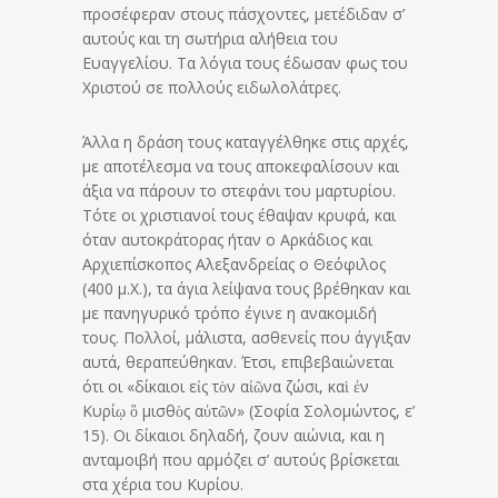
προσέφεραν στους πάσχοντες, μετέδιδαν σ’
αυτούς και τη σωτήρια αλήθεια του
Ευαγγελίου. Τα λόγια τους έδωσαν φως του
Χριστού σε πολλούς ειδωλολάτρες.
Άλλα η δράση τους καταγγέλθηκε στις αρχές,
με αποτέλεσμα να τους αποκεφαλίσουν και
άξια να πάρουν το στεφάνι του μαρτυρίου.
Τότε οι χριστιανοί τους έθαψαν κρυφά, και
όταν αυτοκράτορας ήταν ο Αρκάδιος και
Αρχιεπίσκοπος Αλεξανδρείας ο Θεόφιλος
(400 μ.Χ.), τα άγια λείψανα τους βρέθηκαν και
με πανηγυρικό τρόπο έγινε η ανακομιδή
τους. Πολλοί, μάλιστα, ασθενείς που άγγιξαν
αυτά, θεραπεύθηκαν. Έτσι, επιβεβαιώνεται
ότι οι «δίκαιοι εἰς τὸν αἰῶνα ζώσι, καὶ ἐν
Κυρίῳ ὃ μισθὸς αὐτῶν» (Σοφία Σολομώντος, ε’
15). Οι δίκαιοι δηλαδή, ζουν αιώνια, και η
ανταμοιβή που αρμόζει σ’ αυτούς βρίσκεται
στα χέρια του Κυρίου.