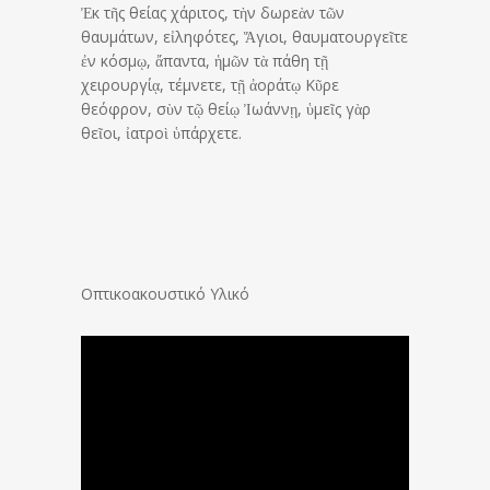
Ἐκ τῆς θείας χάριτος, τὴν δωρεὰν τῶν
θαυμάτων, εἰληφότες, Ἅγιοι, θαυματουργεῖτε
ἐν κόσμῳ, ἄπαντα, ἡμῶν τὰ πάθη τῇ
χειρουργίᾳ, τέμνετε, τῇ ἀοράτῳ Κῦρε
θεόφρον, σὺν τῷ θείῳ Ἰωάννῃ, ὑμεῖς γὰρ
θεῖοι, ἰατροὶ ὑπάρχετε.
Οπτικοακουστικό Υλικό