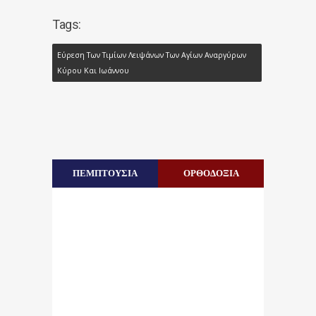
Tags:
Εύρεση Των Τιμίων Λειψάνων Των Αγίων Αναργύρων
Κύρου Και Ιωάννου
ΠΕΜΠΤΟΥΣΙΑ
ΟΡΘΟΔΟΞΙΑ