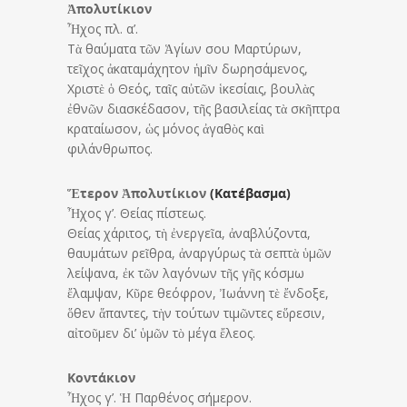
Ἀπολυτίκιον
Ἦχος πλ. α’.
Τὰ θαύματα τῶν Ἁγίων σου Μαρτύρων,
τεῖχος ἀκαταμάχητον ἡμῖν δωρησάμενος,
Χριστὲ ὁ Θεός, ταῖς αὐτῶν ἱκεσίαις, βουλὰς
ἐθνῶν διασκέδασον, τῆς βασιλείας τὰ σκῆπτρα
κραταίωσον, ὡς μόνος ἀγαθὸς καὶ
φιλάνθρωπος.
Ἕτερον Ἀπολυτίκιον
(Κατέβασμα)
Ἦχος γ’. Θείας πίστεως.
Θείας χάριτος, τὴ ἐνεργεῖα, ἀναβλύζοντα,
θαυμάτων ρεῖθρα, ἀναργύρως τὰ σεπτὰ ὑμῶν
λείψανα, ἐκ τῶν λαγόνων τῆς γῆς κόσμω
ἔλαμψαν, Κῦρε θεόφρον, Ἰωάννη τὲ ἔνδοξε,
ὅθεν ἅπαντες, τὴν τούτων τιμῶντες εὕρεσιν,
αἰτοῦμεν δι’ ὑμῶν τὸ μέγα ἔλεος.
Κοντάκιον
Ἦχος γ’. Ἡ Παρθένος σήμερον.