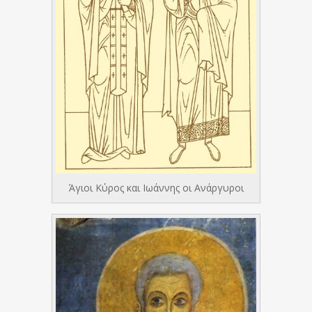
Άγιοι Κύρος και Ιωάννης οι Ανάργυροι