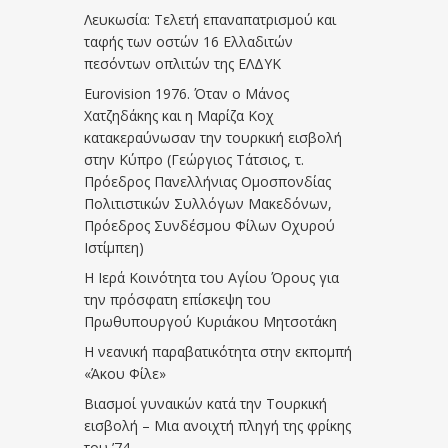
Λευκωσία: Τελετή επαναπατρισμού και
ταφής των οστών 16 Ελλαδιτών
πεσόντων οπλιτών της ΕΛΔΥΚ
Eurovision 1976. Όταν ο Μάνος
Χατζηδάκης και η Μαρίζα Κοχ
κατακεραύνωσαν την τουρκική εισβολή
στην Κύπρο (Γεώργιος Τάτσιος, τ.
Πρόεδρος Πανελλήνιας Ομοσπονδίας
Πολιτιστικών Συλλόγων Μακεδόνων,
Πρόεδρος Συνδέσμου Φίλων Οχυρού
Ιστίμπεη)
Η Ιερά Κοινότητα του Αγίου Όρους για
την πρόσφατη επίσκεψη του
Πρωθυπουργού Κυριάκου Μητσοτάκη
Η νεανική παραβατικότητα στην εκπομπή
«Άκου Φίλε»
Βιασμοί γυναικών κατά την Τουρκική
εισβολή – Μια ανοιχτή πληγή της φρίκης
του ’74