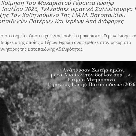
 Κοίμηση Του Μακαριστού Γέροντα Ιωσήφ
 Ιουλίου 2026, Τελέσθηκε Ιερατικό Συλλείτουργο
ξης Τον Καθηγούμενο Της Ι.Μ.Μ. Βατοπαιδίου
οπαιδινών Πατέρων Και Ιερέων Από Διάφορες
γιο στο σημείο, όπου είχε ενταφιασθεί ο μακαριστός Γέρων Ιωσήφ κα
 διάρκεια της οποίας ο Γέρων Εφραίμ αναφέρθηκε στον μακαριστό
εννήτορας της Βατοπαιδινής Αδελφότητας.