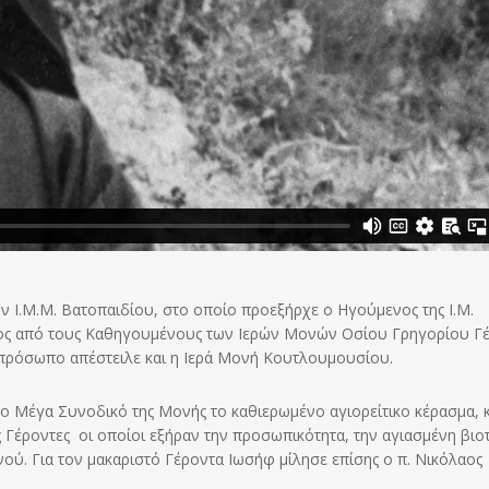
ν Ι.Μ.Μ. Βατοπαιδίου, στο οποίο προεξήρχε ο Ηγούμενος της Ι.Μ.
ενος από τους Καθηγουμένους των Ιερών Μονών Οσίου Γρηγορίου Γ
κπρόσωπο απέστειλε και η Ιερά Μονή Κουτλουμουσίου.
 Μέγα Συνοδικό της Μονής το καθιερωμένο αγιορείτικο κέρασμα, 
 Γέροντες οι οποίοι εξήραν την προσωπικότητα, την αγιασμένη βιοτ
ού. Για τον μακαριστό Γέροντα Ιωσήφ μίλησε επίσης ο π. Νικόλαος