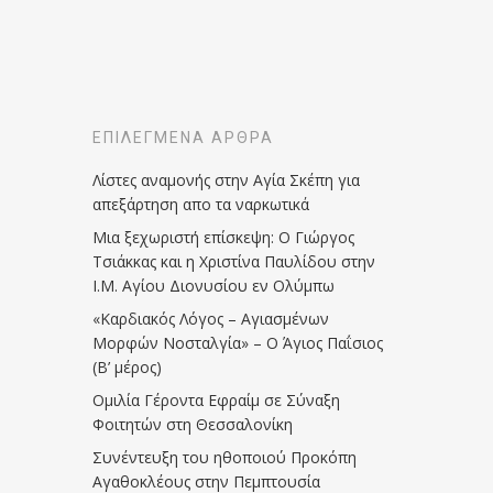
ΕΠΙΛΕΓΜΈΝΑ ΆΡΘΡΑ
Λίστες αναμονής στην Αγία Σκέπη για
απεξάρτηση απο τα ναρκωτικά
Μια ξεχωριστή επίσκεψη: Ο Γιώργος
Τσιάκκας και η Χριστίνα Παυλίδου στην
Ι.Μ. Αγίου Διονυσίου εν Ολύμπω
«Καρδιακός Λόγος – Αγιασμένων
Μορφών Νοσταλγία» – Ο Άγιος Παΐσιος
(Β’ μέρος)
Ομιλία Γέροντα Εφραίμ σε Σύναξη
Φοιτητών στη Θεσσαλονίκη
Συνέντευξη του ηθοποιού Προκόπη
Αγαθοκλέους στην Πεμπτουσία