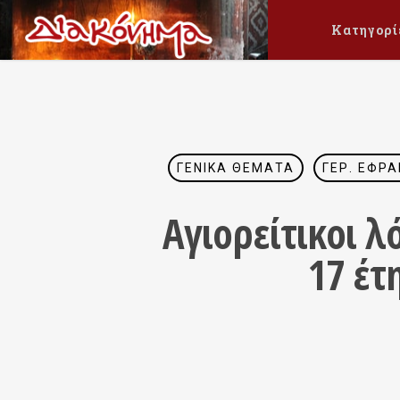
Κατηγορί
ΓΕΝΙΚΆ ΘΈΜΑΤΑ
ΓΈΡ. ΕΦΡΑ
Αγιορείτικοι λ
17 έτ