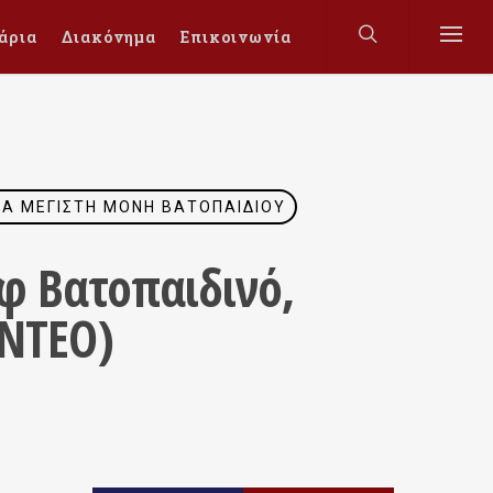
άρια
Διακόνημα
Επικοινωνία
ΡΆ ΜΕΓΊΣΤΗ ΜΟΝΉ ΒΑΤΟΠΑΙΔΊΟΥ
ήφ Βατοπαιδινό,
ΙΝΤΕΟ)