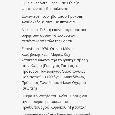
Ομιλία Γέροντα Εφραίμ σε Σύναξη
Φοιτητών στη Θεσσαλονίκη
Συνέντευξη του ηθοποιού Προκόπη
Αγαθοκλέους στην Πεμπτουσία
Λευκωσία: Τελετή επαναπατρισμού και
ταφής των οστών 16 Ελλαδιτών
πεσόντων οπλιτών της ΕΛΔΥΚ
Eurovision 1976. Όταν ο Μάνος
Χατζηδάκης και η Μαρίζα Κοχ
κατακεραύνωσαν την τουρκική εισβολή
στην Κύπρο (Γεώργιος Τάτσιος, τ.
Πρόεδρος Πανελλήνιας Ομοσπονδίας
Πολιτιστικών Συλλόγων Μακεδόνων,
Πρόεδρος Συνδέσμου Φίλων Οχυρού
Ιστίμπεη)
Η Ιερά Κοινότητα του Αγίου Όρους για
την πρόσφατη επίσκεψη του
Πρωθυπουργού Κυριάκου Μητσοτάκη
Η νεανική παραβατικότητα στην εκπομπή