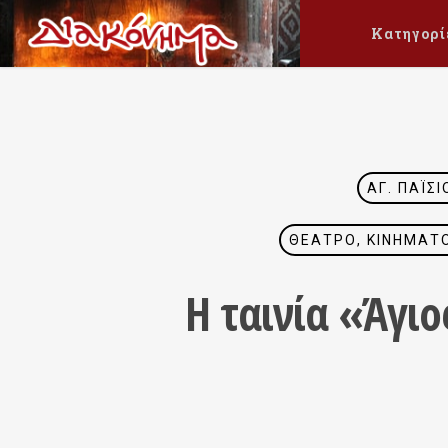
Κατηγορί
ΆΓ. ΠΑΪ́
ΘΈΑΤΡΟ, ΚΙΝΗΜΑΤΟ
Η ταινία «Άγιο