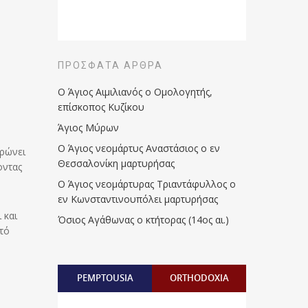
ΠΡΌΣΦΑΤΑ ΆΡΘΡΑ
Ο Άγιος Αιμιλιανός ο Ομολογητής,
επίσκοπος Κυζίκου
Άγιος Μύρων
Ο Άγιος νεομάρτυς Αναστάσιος ο εν
τρώνει
Θεσσαλονίκη μαρτυρήσας
οντας
Ο Άγιος νεομάρτυρας Τριαντάφυλλος ο
εν Κωνσταντινουπόλει μαρτυρήσας
 και
Όσιος Αγάθωνας ο κτήτορας (14ος αι.)
τό
PEMPTOUSIA
ORTHODOXIA