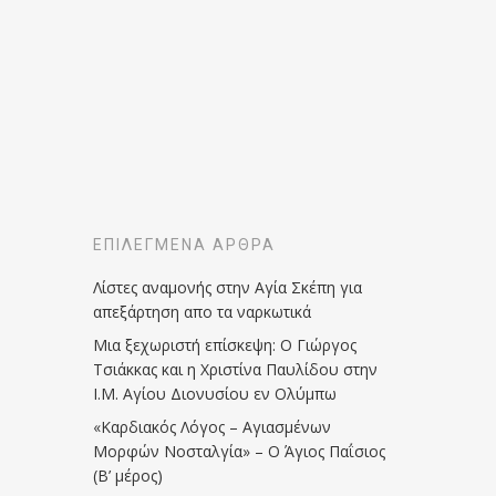
ΕΠΙΛΕΓΜΈΝΑ ΆΡΘΡΑ
Λίστες αναμονής στην Αγία Σκέπη για
απεξάρτηση απο τα ναρκωτικά
Μια ξεχωριστή επίσκεψη: Ο Γιώργος
Τσιάκκας και η Χριστίνα Παυλίδου στην
Ι.Μ. Αγίου Διονυσίου εν Ολύμπω
«Καρδιακός Λόγος – Αγιασμένων
Μορφών Νοσταλγία» – Ο Άγιος Παΐσιος
(Β’ μέρος)