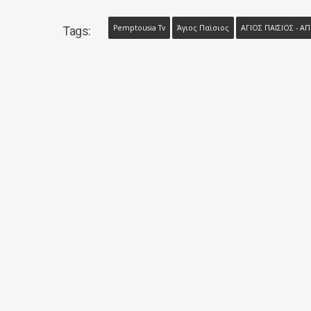
Pemptousia Tv
Άγιος Παϊσιος
ΑΓΙΟΣ ΠΑΪΣΙΟΣ - 
Tags: