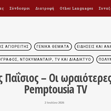
ες
Σύνδεσμοι
Διατροφή
Other Languages
Συναξ
ΣΙΟΣ ΑΓΙΟΡΕΊΤΗΣ
ΓΕΝΙΚΆ ΘΈΜΑΤΑ
ΕΙΔΉΣΕΙΣ ΚΑΙ ΑΝ
ΓΡΆΦΟΣ, ΝΤΟΚΥΜΑΝΤΑΊΡ, TV ΚΑΙ ΔΙΑΔΊΚΤΥΟ
ΠΟΛΥ
ς Παΐσιος – Οι ωραιότερε
Pemptousia TV
2 Ιουλίου 2026