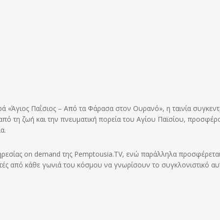
ιρά «Άγιος Παΐσιος – Από τα Φάρασα στον Ουρανό», η ταινία συγκεν
ς από τη ζωή και την πνευματική πορεία του Αγίου Παϊσίου, προσφέρ
α.
υπηρεσίας on demand της Pemptousia.TV, ενώ παράλληλα προσφέρεται
ατές από κάθε γωνιά του κόσμου να γνωρίσουν το συγκλονιστικό αυ