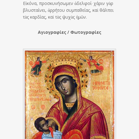
Εἰκόνα, προσκυνήσωμεν ἀδελφοί· χάριν γὰρ
βλυσταίνει, ἀρρήτου συμπαθείας, καὶ θάλπει
τὰς καρδίας, καὶ τὰς ψυχὰς ἡμῶν.
Αγιογραφίες / Φωτογραφίες