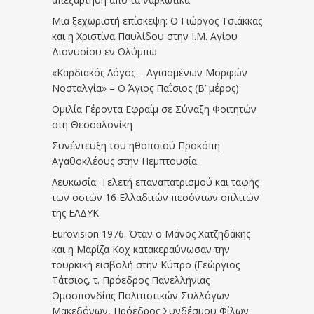
Μια ξεχωριστή επίσκεψη: Ο Γιώργος Τσιάκκας
και η Χριστίνα Παυλίδου στην Ι.Μ. Αγίου
Διονυσίου εν Ολύμπω
«Καρδιακός Λόγος – Αγιασμένων Μορφών
Νοσταλγία» – Ο Άγιος Παΐσιος (Β’ μέρος)
Ομιλία Γέροντα Εφραίμ σε Σύναξη Φοιτητών
στη Θεσσαλονίκη
Συνέντευξη του ηθοποιού Προκόπη
Αγαθοκλέους στην Πεμπτουσία
Λευκωσία: Τελετή επαναπατρισμού και ταφής
των οστών 16 Ελλαδιτών πεσόντων οπλιτών
της ΕΛΔΥΚ
Eurovision 1976. Όταν ο Μάνος Χατζηδάκης
και η Μαρίζα Κοχ κατακεραύνωσαν την
τουρκική εισβολή στην Κύπρο (Γεώργιος
Τάτσιος, τ. Πρόεδρος Πανελλήνιας
Ομοσπονδίας Πολιτιστικών Συλλόγων
Μακεδόνων, Πρόεδρος Συνδέσμου Φίλων