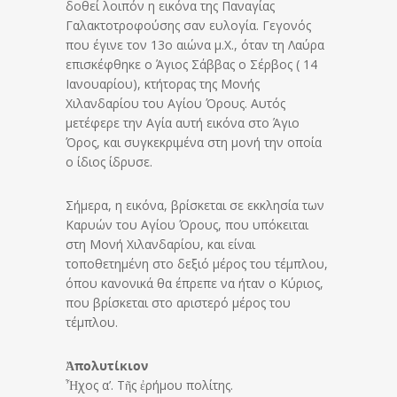
δοθεί λοιπόν η εικόνα της Παναγίας
Γαλακτοτροφούσης σαν ευλογία. Γεγονός
που έγινε τον 13ο αιώνα μ.Χ., όταν τη Λαύρα
επισκέφθηκε ο Άγιος Σάββας ο Σέρβος ( 14
Ιανουαρίου), κτήτορας της Μονής
Χιλανδαρίου του Αγίου Όρους. Αυτός
μετέφερε την Αγία αυτή εικόνα στο Άγιο
Όρος, και συγκεκριμένα στη μονή την οποία
ο ίδιος ίδρυσε.
Σήμερα, η εικόνα, βρίσκεται σε εκκλησία των
Καρυών του Αγίου Όρους, που υπόκειται
στη Μονή Χιλανδαρίου, και είναι
τοποθετημένη στο δεξιό μέρος του τέμπλου,
όπου κανονικά θα έπρεπε να ήταν ο Κύριος,
που βρίσκεται στο αριστερό μέρος του
τέμπλου.
Ἀπολυτίκιον
Ἦχος α’. Τῆς ἐρήμου πολίτης.