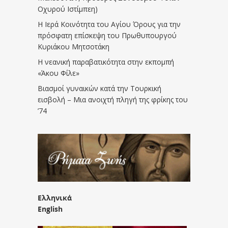
Οχυρού Ιστίμπεη)
Η Ιερά Κοινότητα του Αγίου Όρους για την
πρόσφατη επίσκεψη του Πρωθυπουργού
Κυριάκου Μητσοτάκη
Η νεανική παραβατικότητα στην εκπομπή
«Άκου Φίλε»
Βιασμοί γυναικών κατά την Τουρκική
εισβολή – Μια ανοιχτή πληγή της φρίκης του
’74
Ελληνικά
English