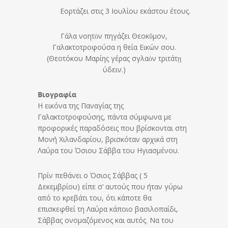
Εορτάζει στις 3 Ιουλίου εκάστου έτους.
Γάλα νοητὸν πηγάζει Θεοκῦμον,
Γαλακτοτροφούσα η θεία Εικών σου.
(Θεοτόκου Μαρίης γέρας σγλαὸν τριτάτῃ
ύδειν.)
Βιογραφία
Η εικόνα της Παναγίας της
Γαλακτοτροφούσης, πάντα σύμφωνα με
προφορικές παραδόσεις που βρίσκονται στη
Μονή Χιλανδαρίου, βρισκόταν αρχικά στη
Λαύρα του Όσιου Σάββα του Ηγιασμένου.
Πρίν πεθάνει ο Όσιος Σάββας ( 5
Δεκεμβρίου) είπε σ’ αυτούς που ήταν γύρω
από το κρεβάτι του, ότι κάποτε θα
επισκεφθεί τη Λαύρα κάποιο βασιλοπαίδι,
Σάββας ονομαζόμενος και αυτός. Να του