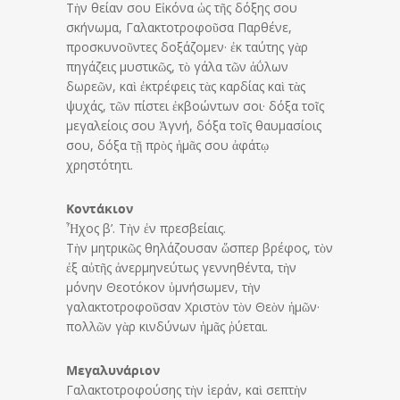
Τὴν θείαν σου Εἰκόνα ὡς τῆς δόξης σου
σκήνωμα, Γαλακτοτροφοῦσα Παρθένε,
προσκυνοῦντες δοξάζομεν· ἐκ ταύτης γὰρ
πηγάζεις μυστικῶς, τὸ γάλα τῶν ἀΰλων
δωρεῶν, καὶ ἐκτρέφεις τὰς καρδίας καὶ τὰς
ψυχάς, τῶν πίστει ἐκβοώντων σοι· δόξα τοῖς
μεγαλείοις σου Ἁγνή, δόξα τοῖς θαυμασίοις
σου, δόξα τῇ πρὸς ἡμᾶς σου ἀφάτῳ
χρηστότητι.
Κοντάκιον
Ἦχος β’. Τὴν ἐν πρεσβείαις.
Τὴν μητρικῶς θηλάζουσαν ὥσπερ βρέφος, τὸν
ἐξ αὐτῆς ἀνερμηνεύτως γεννηθέντα, τὴν
μόνην Θεοτόκον ὑμνήσωμεν, τὴν
γαλακτοτροφοῦσαν Χριστὸν τὸν Θεὸν ἡμῶν·
πολλῶν γὰρ κινδύνων ἡμᾶς ῥύεται.
Μεγαλυνάριον
Γαλακτοτροφούσης τὴν ἱεράν, καὶ σεπτὴν