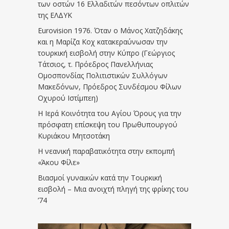
των οστών 16 Ελλαδιτών πεσόντων οπλιτών
της ΕΛΔΥΚ
Eurovision 1976. Όταν ο Μάνος Χατζηδάκης
και η Μαρίζα Κοχ κατακεραύνωσαν την
τουρκική εισβολή στην Κύπρο (Γεώργιος
Τάτσιος, τ. Πρόεδρος Πανελλήνιας
Ομοσπονδίας Πολιτιστικών Συλλόγων
Μακεδόνων, Πρόεδρος Συνδέσμου Φίλων
Οχυρού Ιστίμπεη)
Η Ιερά Κοινότητα του Αγίου Όρους για την
πρόσφατη επίσκεψη του Πρωθυπουργού
Κυριάκου Μητσοτάκη
Η νεανική παραβατικότητα στην εκπομπή
«Άκου Φίλε»
Βιασμοί γυναικών κατά την Τουρκική
εισβολή – Μια ανοιχτή πληγή της φρίκης του
’74