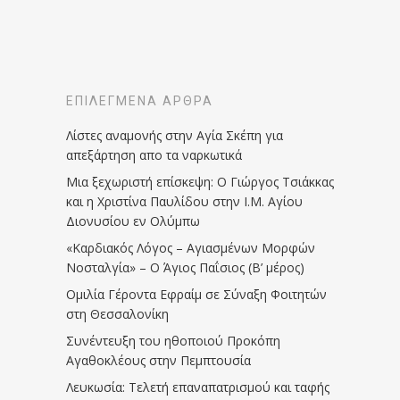
ΕΠΙΛΕΓΜΈΝΑ ΆΡΘΡΑ
Λίστες αναμονής στην Αγία Σκέπη για
απεξάρτηση απο τα ναρκωτικά
Μια ξεχωριστή επίσκεψη: Ο Γιώργος Τσιάκκας
και η Χριστίνα Παυλίδου στην Ι.Μ. Αγίου
Διονυσίου εν Ολύμπω
«Καρδιακός Λόγος – Αγιασμένων Μορφών
Νοσταλγία» – Ο Άγιος Παΐσιος (Β’ μέρος)
Ομιλία Γέροντα Εφραίμ σε Σύναξη Φοιτητών
στη Θεσσαλονίκη
Συνέντευξη του ηθοποιού Προκόπη
Αγαθοκλέους στην Πεμπτουσία
Λευκωσία: Τελετή επαναπατρισμού και ταφής