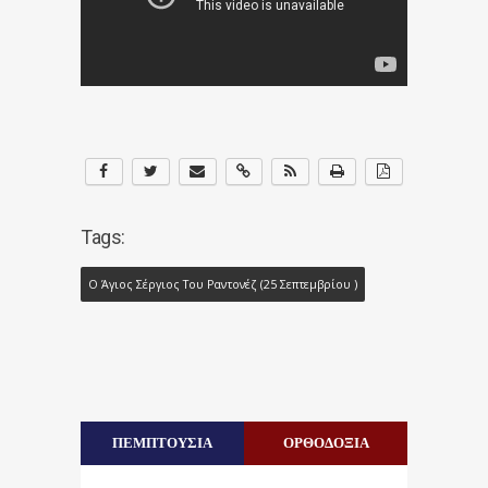
Tags:
Ο Άγιος Σέργιος Του Ραντονέζ (25 Σεπτεμβρίου )
ΠΕΜΠΤΟΥΣΙΑ
ΟΡΘΟΔΟΞΙΑ