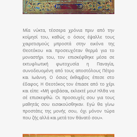
Μία νύκτα, τέσσερα χρόνια πριν από την
κοίμησί του, καθώς ο όσιος έψαλλε τους
χαιρετισμούς μπροστά στην εικόνα της
Θεοτόκου και προσευχόταν θερμά για το
μοναστήρι του, τον επισκέφθηκε μέσα σε
εκτυφλωτική φωτοχυσία η Παναγία,
συνοδευομένη από τους αποστόλους Πέτρο
και Ιωάννη. Ο όσιος έκθαμβος έπεσε στο
έδαφος. Η Θεοτόκος τον έπιασε από το χέρι
και είπε: «Μή φοβάσαι, εκλεκτέ μου! Ηλθα να
σέ επισκεφθώ. Οι προσευχές σου για τους
μαθητάς σου εισακούσθηκαν. Εγώ θα γίνω
προστάτις της μονής σου, όχι μόνον τώρα
που ζής αλλά και μετά τον θάνατό σου».