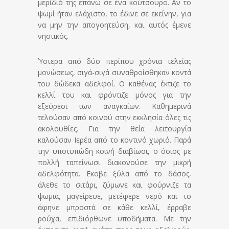
μερίδιό της επάνω σε ένα κούτσουρο. Αν το
ψωμί ήταν ελάχιστο, το έδινε σε εκείνην, για
να μην την απογοητεύση, και αυτός έμενε
νηστικός.
Ύστερα από δύο περίπου χρόνια τελείας
μονώσεως, σιγά-σιγά συναθροίσθηκαν κοντά
του δώδεκα αδελφοί. Ο καθένας έκτιζε το
κελλί του και φρόντιζε μόνος για την
εξεύρεσι των αναγκαίων. Καθημερινά
τελούσαν από κοινού στην εκκλησία όλες τις
ακολουθίες. Για την θεία λειτουργία
καλούσαν Ιερέα από το κοντινό χωριό. Παρά
την υποτυπώδη κοινή διαβίωσι, ο όσιος με
πολλή ταπείνωσι διακονούσε την μικρή
αδελφότητα. Εκοβε ξύλα από το δάσος,
άλεθε το σιτάρι, ζύμωνε και φούρνιζε τα
ψωμιά, μαγείρευε, μετέφερε νερό και το
άφηνε μπροστά σε κάθε κελλί, έρραβε
ρούχα, επιδιόρθωνε υποδήματα. Με την