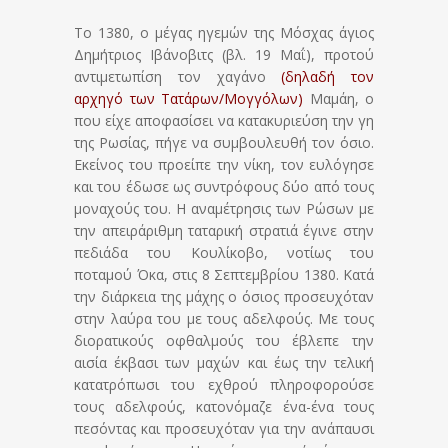
Το 1380, ο μέγας ηγεμών της Μόσχας άγιος
Δημήτριος Ιβάνοβιτς (βλ. 19 Μαΐ), προτού
αντιμετωπίση τον χαγάνο
(δηλαδή τον
αρχηγό των Τατάρων/Μογγόλων)
Μαμάη, ο
που είχε αποφασίσει να κατακυριεύση την γη
της Ρωσίας, πήγε να συμβουλευθή τον όσιο.
Εκείνος του προείπε την νίκη, τον ευλόγησε
και του έδωσε ως συντρόφους δύο από τους
μοναχούς του. Η αναμέτρησις των Ρώσων με
την απειράριθμη ταταρική στρατιά έγινε στην
πεδιάδα του Κουλίκοβο, νοτίως του
ποταμού Όκα, στις 8 Σεπτεμβρίου 1380. Κατά
την διάρκεια της μάχης ο όσιος προσευχόταν
στην λαύρα του με τους αδελφούς. Με τους
διορατικούς οφθαλμούς του έβλεπε την
αισία έκβασι των μαχών και έως την τελική
κατατρόπωσι του εχθρού πληροφορούσε
τους αδελφούς, κατονόμαζε ένα-ένα τους
πεσόντας και προσευχόταν για την ανάπαυσι