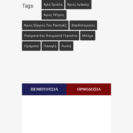
Αγία Τριάδα
Άγιος Ιωάννης
Tags:
Άγιος Πέτρος
Άγιος Σέργιος Του Ραντονέζ
Βαρθολομαίος
Θαύματα Και Θαυμαστά Γεγονότα
Μόσχα
Οράματα
Παναγία
Ρωσία
ΠΕΜΠΤΟΥΣΙΑ
ΟΡΘΟΔΟΞΙΑ