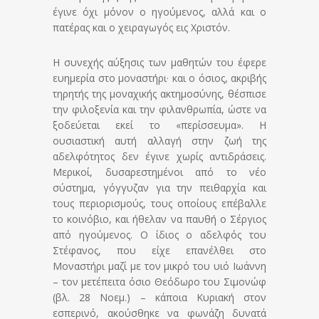
έγινε όχι μόνον ο ηγούμενος, αλλά και ο
πατέρας και ο χειραγωγός εις Χριστόν.
Η συνεχής αύξησις των μαθητών του έφερε
ευημερία στο μοναστήρι· και ο όσιος, ακριβής
τηρητής της μοναχικής ακτημοσύνης, θέσπισε
την φιλοξενία και την φιλανθρωπία, ώστε να
ξοδεύεται εκεί το «περίσσευμα». Η
ουσιαστική αυτή αλλαγή στην ζωή της
αδελφότητος δεν έγινε χωρίς αντιδράσεις.
Μερικοί, δυσαρεστημένοι από το νέο
σύστημα, γόγγυζαν για την πειθαρχία και
τους περιορισμούς, τους οποίους επέβαλλε
το κοινόβιο, και ήθελαν να παυθή ο Σέργιος
από ηγούμενος. Ο ίδιος ο αδελφός του
Στέφανος, που είχε επανέλθει στο
Μοναστήρι μαζί με τον μικρό του υιό Ιωάννη
– τον μετέπειτα όσιο Θεόδωρο του Σιμονώφ
(βλ. 28 Νοεμ.) – κάποια Κυριακή στον
εσπερινό, ακούσθηκε να φωνάζη δυνατά