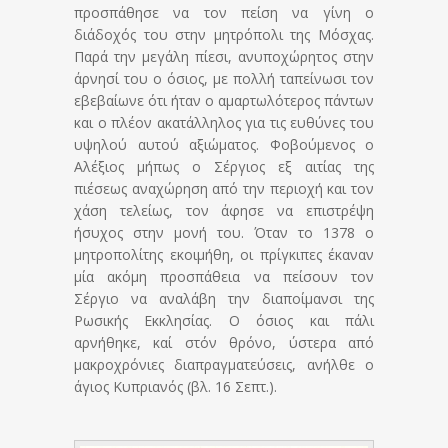
προσπάθησε να τον πείση να γίνη ο
διάδοχός του στην μητρόπολι της Μόσχας.
Παρά την μεγάλη πίεσι, ανυποχώρητος στην
άρνησί του ο όσιος, με πολλή ταπείνωσι τον
εβεβαίωνε ότι ήταν ο αμαρτωλότερος πάντων
και ο πλέον ακατάλληλος για τις ευθύνες του
υψηλού αυτού αξιώματος. Φοβούμενος ο
Αλέξιος μήπως ο Σέργιος εξ αιτίας της
πιέσεως αναχώρηση από την περιοχή και τον
χάση τελείως, τον άφησε να επιστρέψη
ήσυχος στην μονή του. Όταν το 1378 ο
μητροπολίτης εκοιμήθη, οι πρίγκιπες έκαναν
μία ακόμη προσπάθεια να πείσουν τον
Σέργιο να αναλάβη την διαποίμανσι της
Ρωσικής Εκκλησίας. Ο όσιος και πάλι
αρνήθηκε, καί στόν θρόνο, ύστερα από
μακροχρόνιες διαπραγματεύσεις, ανήλθε ο
άγιος Κυπριανός (βλ. 16 Σεπτ.).