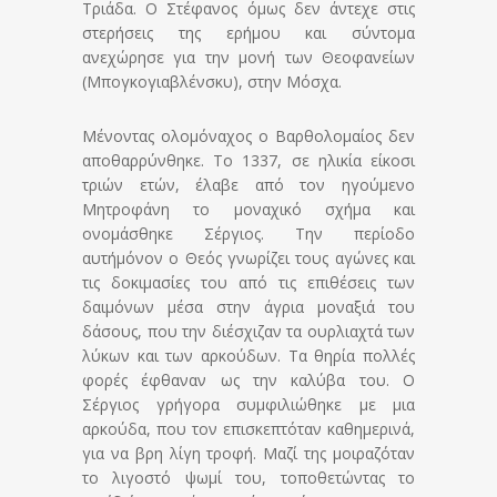
Τριάδα. Ο Στέφανος όμως δεν άντεχε στις
στερήσεις της ερήμου και σύντομα
ανεχώρησε για την μονή των Θεοφανείων
(Μπογκογιαβλένσκυ), στην Μόσχα.
Μένοντας ολομόναχος ο Βαρθολομαίος δεν
αποθαρρύνθηκε. Το 1337, σε ηλικία είκοσι
τριών ετών, έλαβε από τον ηγούμενο
Μητροφάνη το μοναχικό σχήμα και
ονομάσθηκε Σέργιος. Την περίοδο
αυτήμόνον ο Θεός γνωρίζει τους αγώνες και
τις δοκιμασίες του από τις επιθέσεις των
δαιμόνων μέσα στην άγρια μοναξιά του
δάσους, που την διέσχιζαν τα ουρλιαχτά των
λύκων και των αρκούδων. Τα θηρία πολλές
φορές έφθαναν ως την καλύβα του. Ο
Σέργιος γρήγορα συμφιλιώθηκε με μια
αρκούδα, που τον επισκεπτόταν καθημερινά,
για να βρη λίγη τροφή. Μαζί της μοιραζόταν
το λιγοστό ψωμί του, τοποθετώντας το