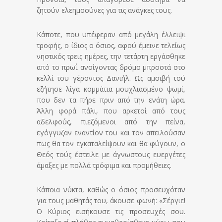
ζητούν ελεημοσύνες για τις ανάγκες τους.
Κάποτε, που υπέφεραν από μεγάλη έλλειψι
τροφής, ο ίδιος ο όσιος, αφού έμεινε τελείως
νηστικός τρεις ημέρες, την τετάρτη εργάσθηκε
από το πρωΐ ανοίγοντας δρόμο μπροστά στο
κελλί του γέροντος Δανιήλ. Ως αμοιβή τού
εζήτησε λίγα κομμάτια μουχλιασμένο ψωμί,
που δεν τα πήρε πριν από την ενάτη ώρα.
Άλλη φορά πάλι, που αρκετοί από τους
αδελφούς, πιεζόμενοι από την πείνα,
εγόγγυζαν εναντίον του και τον απειλούσαν
πως θα τον εγκαταλείψουν και θα φύγουν, ο
Θεός τούς έστειλε με άγνωστους ευεργέτες
άμαξες με πολλά τρόφιμα και προμήθειες.
Κάποια νύκτα, καθώς ο όσιος προσευχόταν
για τους μαθητάς του, άκουσε φωνή: «Σέργιε!
Ο Κύριος εισήκουσε τις προσευχές σου.