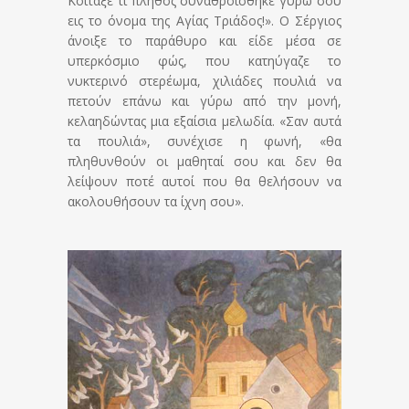
Κοίταξε τί πλήθος συναθροίσθηκε γύρω σου
εις το όνομα της Αγίας Τριάδος!». Ο Σέργιος
άνοιξε το παράθυρο και είδε μέσα σε
υπερκόσμιο φώς, που κατηύγαζε το
νυκτερινό στερέωμα, χιλιάδες πουλιά να
πετούν επάνω και γύρω από την μονή,
κελαηδώντας μια εξαίσια μελωδία. «Σαν αυτά
τα πουλιά», συνέχισε η φωνή, «θα
πληθυνθούν οι μαθηταί σου και δεν θα
λείψουν ποτέ αυτοί που θα θελήσουν να
ακολουθήσουν τα ίχνη σου».