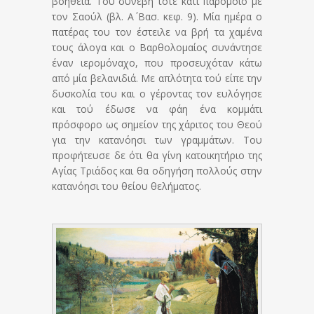
βοήθεια. Του συνέβη τότε κάτι παρόμοιο με
τον Σαούλ (βλ. Α΄ Βασ. κεφ. 9). Μία ημέρα ο
πατέρας του τον έστειλε να βρή τα χαμένα
τους άλογα και ο Βαρθολομαίος συνάντησε
έναν ιερομόναχο, που προσευχόταν κάτω
από μία βελανιδιά. Με απλότητα τού είπε την
δυσκολία του και ο γέροντας τον ευλόγησε
και τού έδωσε να φάη ένα κομμάτι
πρόσφορο ως σημείον της χάριτος του Θεού
για την κατανόησι των γραμμάτων. Του
προφήτευσε δε ότι θα γίνη κατοικητήριο της
Αγίας Τριάδος και θα οδηγήση πολλούς στην
κατανόησι του θείου θελήματος.