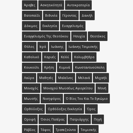
Άραβες
Ασκητικότητά
Αυτοκρατορία
Βατοπαίδι
Βιθυνία
Γέροντας
Δανιήλ
Δόκιμος
Εκκλησία
Ευαγγελισμός
Ευαγγελισμός Της Θεοτόκου
Ησυχία
Θεοτόκος
Θόλος
Ιερά
Ιωάννης
Ιωάννης Τσιμισκής
Καθολικό
Καρυές
Κελλί
Κολυμβήθρα
Κουκούλι
Κρήτη
Κυμινά
Κωνσταντινούπολη
Λαύρα
Μαθητές
Μαλεΐνος
Μελανά
Μιχαήλ
Μοναχός
Μοναχού Μωϋσέως Αγιορείτου
Μονή
Μωυσής
Νικηφόρος
Ό Βίος Του Και Το Εγκώμιο
Ορθόδοξος
Ορθόδοξος Εκκλησία
Όρος
Οροφή
Όσιος Πατέρας
Πατριάρχης
Πηγή
Ράβδος
Τάφος
Τραπεζούντα
Τσιμισκής