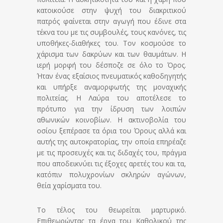
κατοικούσε στην ψυχή του διακριτικού
πατρός φαίνεται στην αγωγή που έδινε στα
τέκνα του με τις συμβουλές, τους κανόνες, τις
υποθήκες-διαθήκες του. Τον κοσμούσε το
χάρισμα των δακρύων και των θαυμάτων. Η
ιερή μορφή του δέσποζε σε όλο το Όρος.
Ήταν ένας εξαίσιος πνευματικός καθοδηγητής
και υπήρξε αναμορφωτής της μοναχικής
πολιτείας. Η Λαύρα του αποτέλεσε το
πρότυπο για την ίδρυση των λοιπών
αθωνικών κοινοβίων. Η ακτινοβολία του
οσίου ξεπέρασε τα όρια του Όρους αλλά και
αυτής της αυτοκρατορίας, την οποία επηρέαζε
με τις προσευχές και τις διδαχές του, πράγμα
που αποδεικνύει τις έξοχες αρετές του και τα,
κατόπιν πολυχρονίων σκληρών αγώνων,
θεία χαρίσματα του.
Το τέλος του θεωρείται μαρτυρικό.
Επιθεωρώντας τα έργα του Καθολικού της