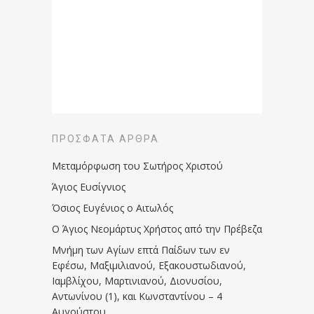
ΠΡΌΣΦΑΤΑ ΆΡΘΡΑ
Μεταμόρφωση του Σωτήρος Χριστού
Άγιος Ευσίγνιος
Όσιος Ευγένιος ο Αιτωλός
Ο Άγιος Νεομάρτυς Χρήστος από την Πρέβεζα
Μνήμη των Aγίων επτά Παίδων των εν
Eφέσω, Mαξιμιλιανού, Eξακουστωδιανού,
Iαμβλίχου, Mαρτινιανού, Διονυσίου,
Aντωνίνου (1), και Kωνσταντίνου – 4
Αυγούστου