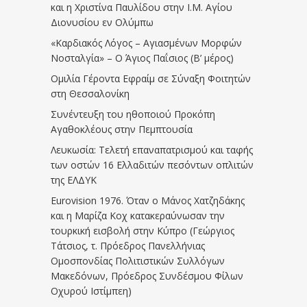
και η Χριστίνα Παυλίδου στην Ι.Μ. Αγίου
Διονυσίου εν Ολύμπω
«Καρδιακός Λόγος – Αγιασμένων Μορφών
Νοσταλγία» – Ο Άγιος Παΐσιος (Β’ μέρος)
Ομιλία Γέροντα Εφραίμ σε Σύναξη Φοιτητών
στη Θεσσαλονίκη
Συνέντευξη του ηθοποιού Προκόπη
Αγαθοκλέους στην Πεμπτουσία
Λευκωσία: Τελετή επαναπατρισμού και ταφής
των οστών 16 Ελλαδιτών πεσόντων οπλιτών
της ΕΛΔΥΚ
Eurovision 1976. Όταν ο Μάνος Χατζηδάκης
και η Μαρίζα Κοχ κατακεραύνωσαν την
τουρκική εισβολή στην Κύπρο (Γεώργιος
Τάτσιος, τ. Πρόεδρος Πανελλήνιας
Ομοσπονδίας Πολιτιστικών Συλλόγων
Μακεδόνων, Πρόεδρος Συνδέσμου Φίλων
Οχυρού Ιστίμπεη)