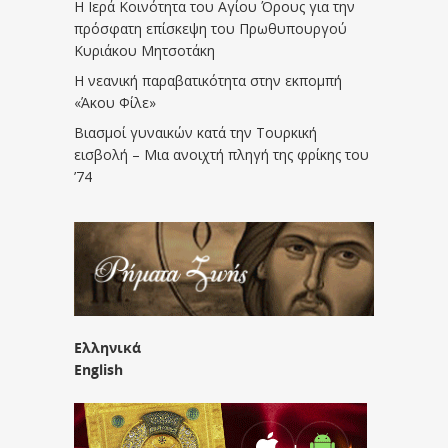
Η Ιερά Κοινότητα του Αγίου Όρους για την
πρόσφατη επίσκεψη του Πρωθυπουργού
Κυριάκου Μητσοτάκη
Η νεανική παραβατικότητα στην εκπομπή
«Άκου Φίλε»
Βιασμοί γυναικών κατά την Τουρκική
εισβολή – Μια ανοιχτή πληγή της φρίκης του
’74
Ελληνικά
English