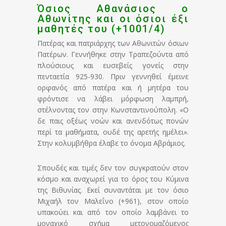
Όσιος Αθανάσιος ο
Αθωνίτης και οι όσιοι έξι
μαθητές του (+1001/4)
Πατέρας και πατριάρχης των Αθωνιτών όσιων
Πατέρων. Γεννήθηκε στην Τραπεζούντα από
πλούσιους και ευσεβείς γονείς στην
πενταετία 925-930. Πριν γεννηθεί έμεινε
ορφανός από πατέρα και ή μητέρα του
φρόντισε να λάβει μόρφωση λαμπρή,
στέλνοντας τον στην Κωνσταντινούπολη. «Ο
δε παις οξέως νοών και ανενδότως πονών
περί τα μαθήματα, ουδέ της αρετής ημέλει».
Στην κολυμβήθρα έλαβε το όνομα Αβράμιος.
Σπουδές και τιμές δεν τον συγκρατούν στον
κόσμο και αναχωρεί για το όρος του Κύμινα
της Βιθυνίας. Εκεί συναντάται με τον όσιο
Μιχαήλ τον Μαλεΐνο (+961), στον οποίο
υπακούει και από τον οποίο λαμβάνει το
μοναχικό σχήμα μετονομαζόμενος