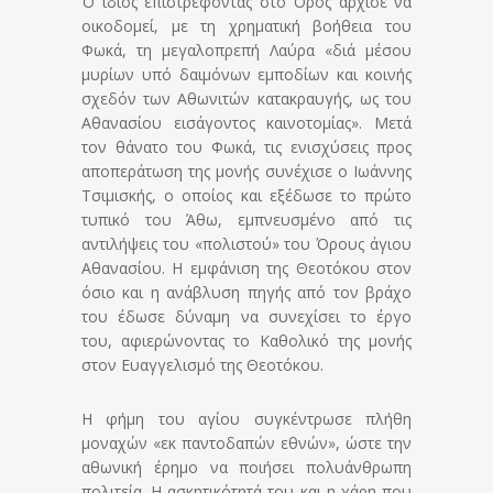
Ό ίδιος επιστρέφοντας στο Όρος άρχισε να
οικοδομεί, με τη χρηματική βοήθεια του
Φωκά, τη μεγαλοπρεπή Λαύρα «διά μέσου
μυρίων υπό δαιμόνων εμποδίων και κοινής
σχεδόν των Αθωνιτών κατακραυγής, ως του
Αθανασίου εισάγοντος καινοτομίας». Μετά
τον θάνατο του Φωκά, τις ενισχύσεις προς
αποπεράτωση της μονής συνέχισε ο Ιωάννης
Τσιμισκής, ο οποίος και εξέδωσε το πρώτο
τυπικό του Άθω, εμπνευσμένο από τις
αντιλήψεις του «πολιστού» του Όρους άγιου
Αθανασίου. Η εμφάνιση της Θεοτόκου στον
όσιο και η ανάβλυση πηγής από τον βράχο
του έδωσε δύναμη να συνεχίσει το έργο
του, αφιερώνοντας το Καθολικό της μονής
στον Ευαγγελισμό της Θεοτόκου.
Η φήμη του αγίου συγκέντρωσε πλήθη
μοναχών «εκ παντοδαπών εθνών», ώστε την
αθωνική έρημο να ποιήσει πολυάνθρωπη
πολιτεία. Η ασκητικότητά του και η χάρη που