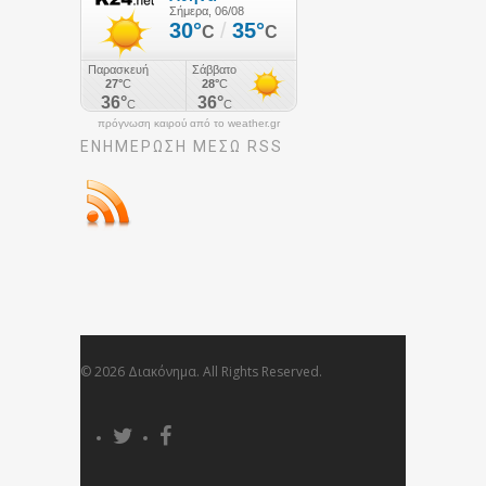
πρόγνωση καιρού από το weather.gr
ΕΝΗΜΈΡΩΣΉ ΜΕΣΩ RSS
© 2026 Διακόνημα. All Rights Reserved.