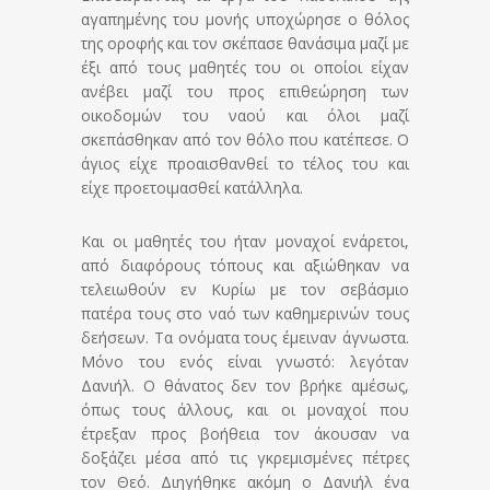
αγαπημένης του μονής υποχώρησε ο θόλος
της οροφής και τον σκέπασε θανάσιμα μαζί με
έξι από τους μαθητές του οι οποίοι είχαν
ανέβει μαζί του προς επιθεώρηση των
οικοδομών του ναού και όλοι μαζί
σκεπάσθηκαν από τον θόλο που κατέπεσε. Ο
άγιος είχε προαισθανθεί το τέλος του και
είχε προετοιμασθεί κατάλληλα.
Και οι μαθητές του ήταν μοναχοί ενάρετοι,
από διαφόρους τόπους και αξιώθηκαν να
τελειωθούν εν Κυρίω με τον σεβάσμιο
πατέρα τους στο ναό των καθημερινών τους
δεήσεων. Τα ονόματα τους έμειναν άγνωστα.
Μόνο του ενός είναι γνωστό: λεγόταν
Δανιήλ. Ο θάνατος δεν τον βρήκε αμέσως,
όπως τους άλλους, και οι μοναχοί που
έτρεξαν προς βοήθεια τον άκουσαν να
δοξάζει μέσα από τις γκρεμισμένες πέτρες
τον Θεό. Διηγήθηκε ακόμη ο Δανιήλ ένα