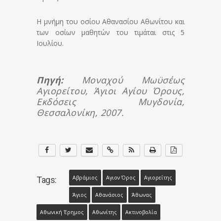
Η μνήμη του οσίου Αθανασίου Αθωνίτου και
των οσίων μαθητών του τιμάται στις 5
Ιουλίου.
Πηγή:
Μοναχού Μωϋσέως
Αγιορείτου, Άγιοι Αγίου Όρους,
Εκδόσεις Μυγδονία,
Θεσσαλονίκη, 2007.
Αβράμιος
Αγιον Όρος
Αγιορείτης
Tags:
Άγιος
Αθανάσιος
Άθωνας
Αθωνική Έρημος
Αθωνίτης
Ακτινοβολία