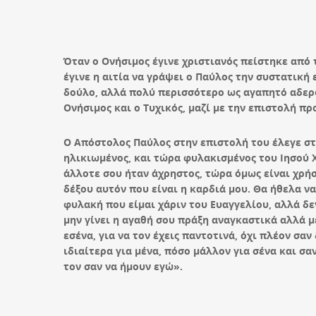
Όταν ο Ονήσιμος έγινε χριστιανός πείστηκε από
έγινε η αιτία να γράψει ο Παύλος την συστατική
δούλο, αλλά πολύ περισσότερο ως αγαπητό αδερφό
Ονήσιμος και ο Τυχικός, μαζί με την επιστολή προ
Ο Απόστολος Παύλος στην επιστολή του έλεγε στο
ηλικιωμένος, και τώρα φυλακισμένος του Ιησού Χ
άλλοτε σου ήταν άχρηστος, τώρα όμως είναι χρήσ
δέξου αυτόν που είναι η καρδιά μου. Θα ήθελα να
φυλακή που είμαι χάριν του Ευαγγελίου, αλλά δε
μην γίνει η αγαθή σου πράξη αναγκαστικά αλλά 
εσένα, για να τον έχεις παντοτινά, όχι πλέον σ
ιδιαίτερα για μένα, πόσο μάλλον για σένα και σα
τον σαν να ήμουν εγώ».