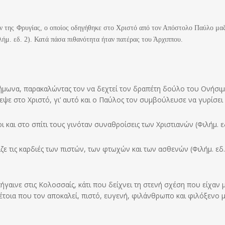
 της Φρυγίας, ο οποίος οδηγήθηκε στο Χριστό από τον Απόστολο Παύλο μαζ
λήμ. εδ. 2). Κατά πάσα πιθανότητα ήταν πατέρας του Άρχιππου.
μωνα, παρακαλώντας τον να δεχτεί τον δραπέτη δούλο του Ονήσιμ
εψε στο Χριστό, γι’ αυτό και ο Παύλος τον συμβούλευσε να γυρίσει
και στο σπίτι τους γινόταν συναθροίσεις των Χριστιανών (Φιλήμ. εδ
τις καρδιές των πιστών, των φτωχών και των ασθενών (Φιλήμ. εδ. 
ήγαινε στις Κολοσσαίς, κάτι που δείχνει τη στενή σχέση που είχαν 
 τέτοια που τον αποκαλεί, πιστό, ευγενή, φιλάνθρωπο και φιλόξενο 