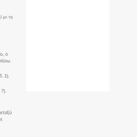
ί με τη
ο, ο
 πίσω.
. 2).
7).
μεταξύ
με