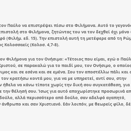
 τον Παύλο να επιστρέψει πίσω στο Φιλήμονα. Αυτό το γεγονό
 επιστολή στο Φιλήμονα, ζητώντας του να τον δεχθεί όχι μόνο
 (Φιλήμ. εδ. 15). Την επιστολή αυτή τη μετέφερε από τη Ρώ
ς Κολοσσαείς (Κολοσ. 4,7-8).
ν Φιλήμονα για τον Ονήσιμο: «Τέτοιος που είμαι, εγώ ο Παύλ
ριστού, σε παρακαλώ για το παιδί μου, τον Ονήσιμο, ο οποίο
ιμος και σε εσένα και σε εμένα. Σου τον αποστέλλω πάλι και 
 τον κρατήσω κοντά μου, για να με υπηρετεί, αντί σου, στην
ν ήθελα να κάνω τίποτε χωρίς την δική σου συγκατάθεση, για
με την θέλησή σου. Ίσως για αυτό αποχωρίστηκε προσωρινά α
αν δούλο, αλλά περισσότερο από δούλο, σαν αδελφό αγαπητό,
ν άνθρωπο και σαν Χριστιανό. Εάν λοιπόν, με θεωρείς φίλο, δ