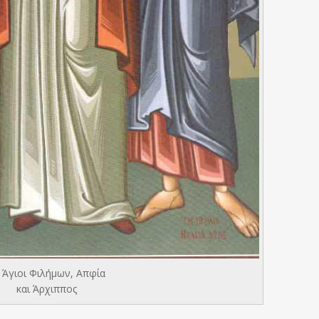
 Άγιοι Φιλήμων, Απφία
και Άρχιππος