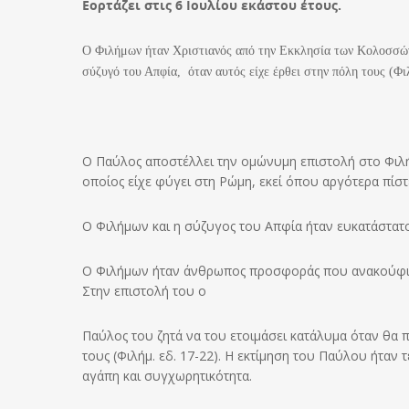
Εορτάζει στις 6 Ιουλίου εκάστου έτους.
Ο Φιλήμων ήταν Χριστιανός από την Εκκλησία των Κολοσσών
σύζυγό του Απφία, όταν αυτός είχε έρθει στην πόλη τους (Φι
Ο Παύλος αποστέλλει την ομώνυμη επιστολή στο Φιλή
οποίος είχε φύγει στη Ρώμη, εκεί όπου αργότερα πίστ
Ο Φιλήμων και η σύζυγος του Απφία ήταν ευκατάστατοι 
Ο Φιλήμων ήταν άνθρωπος προσφοράς που ανακούφιζε 
Στην επιστολή του ο
Παύλος του ζητά να του ετοιμάσει κατάλυμα όταν θα π
τους (Φιλήμ. εδ. 17-22). Η εκτίμηση του Παύλου ήταν
αγάπη και συγχωρητικότητα.