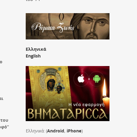
Ελληνικά
English
 ο
αι
 του
ρφό”
Ελληνικά: (
Android
,
iPhone
)