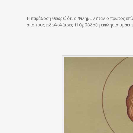
Η παράδοση θεωρεί ότι ο Φιλήμων ήταν ο πρώτος επ
από τους ειδωλολάτρες. Η Ορθόδοξη εκκλησία τιμάει 