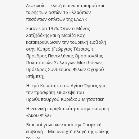
Λευκωσία: Τελετή επαναπατρισμού και
ταφής των οστών 16 Ελλαδιτών
πεσόντων οπλιτών της ΕΛΔΥΚ
Eurovision 1976. Όταν ο Μάνος
Χατζηδάκης και η Μαρίζα Κοχ
κατακεραύνωσαν την τουρκική εισβολή
στην Κύπρο (Γεώργιος Τάτσιος, τ.
Πρόεδρος Πανελλήνιας Ομοσπονδίας
Πολιτιστικών Συλλόγων Μακεδόνων,
Πρόεδρος Συνδέσμου Φίλων Οχυρού
Ιστίμπεη)
Η Ιερά Κοινότητα του Αγίου Όρους για
την πρόσφατη επίσκεψη του
Πρωθυπουργού Κυριάκου Μητσοτάκη
Η νεανική παραβατικότητα στην εκπομπή
«Άκου Φίλε»
Βιασμοί γυναικών κατά την Τουρκική
εισβολή – Μια ανοιχτή πληγή της φρίκης
του ’74