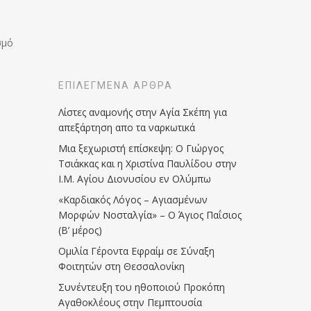
σμό
ΕΠΙΛΕΓΜΈΝΑ ΆΡΘΡΑ
Λίστες αναμονής στην Αγία Σκέπη για
απεξάρτηση απο τα ναρκωτικά
Μια ξεχωριστή επίσκεψη: Ο Γιώργος
Τσιάκκας και η Χριστίνα Παυλίδου στην
Ι.Μ. Αγίου Διονυσίου εν Ολύμπω
«Καρδιακός Λόγος – Αγιασμένων
Μορφών Νοσταλγία» – Ο Άγιος Παΐσιος
(Β’ μέρος)
Ομιλία Γέροντα Εφραίμ σε Σύναξη
Φοιτητών στη Θεσσαλονίκη
Συνέντευξη του ηθοποιού Προκόπη
Αγαθοκλέους στην Πεμπτουσία