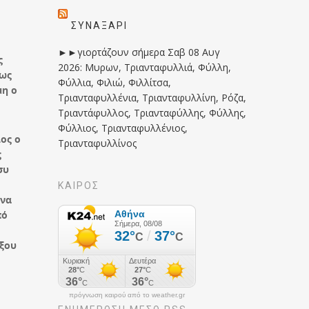
ΣΥΝΑΞΆΡΙ
►►γιορτάζουν σήμερα Σαβ 08 Αυγ
ς
2026: Μυρων, Τριανταφυλλιά, Φύλλη,
 ως
Φύλλια, Φιλιώ, Φιλλίτσα,
μη ο
Τριανταφυλλένια, Τριανταφυλλίνη, Ρόζα,
Τριαντάφυλλος, Τριανταφύλλης, Φύλλης,
Φύλλιος, Τριανταφυλλένιος,
ος ο
Τριανταφυλλίνος
ς
συ
ΚΑΙΡΟΣ
 να
πό
έξου
πρόγνωση καιρού από το weather.gr