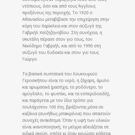
ντόπιους, όσο και από τους Άγγλους
προξένους της περιοχής. Το 1920 ο
Αθανασίου μεταβίβασε την επιχείρηση στην
κόρη του Χαρίκλεια και στον σύζυγό της
Γαβριήλ Χατζηζηνοβίου. Στη συνέχεια, η
σκυτάλη πέρασε στον γιο τους, τον
Νικόδημο Γαβριήλ, και από το 1990 στη
σύζυγό του Ευδοκία και στον γιο τους
Γιώργο.
Τα βασικά συστατικά του λουκουμιού
Γεροσκήπου είναι το νερό, η ζάχαρη, άμυλο
και αρωματικά (μαστίχα, το ροδόνερο, το
αμύγδαλο, το φυστίκι, και τα εσπεριδοειδή),
και παράγεται με τον ίδιο τρόπο για
τουλάχιστον 100 έτη, βράζοντας μέσα σε
καζάνια (συνήθως μπακιρένια) που απαιτούν
συνεχές ανακάτεμα. Όταν η υφή των υλικών
είναι ικανοποιητική, το μείγμα αδειάζεται σε
ειδικά σκεύη, οπότε κι όταν κρυώσει κόβεται