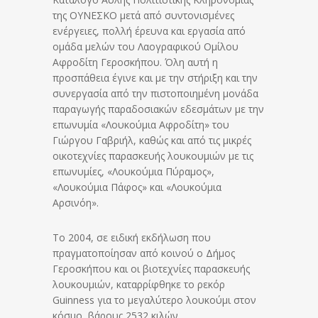
της ΟΥΝΕΣΚΟ μετά από συντονισμένες
ενέργειες, πολλή έρευνα και εργασία από
ομάδα μελών του Λαογραφικού Ομίλου
Αφροδίτη Γεροσκήπου. Όλη αυτή η
προσπάθεια έγινε και με την στήριξη και την
συνεργασία από την πιστοποιημένη μονάδα
παραγωγής παραδοσιακών εδεσμάτων με την
επωνυμία «Λουκούμια Αφροδίτη» του
Γιώργου Γαβριήλ, καθώς και από τις μικρές
οικοτεχνίες παρασκευής λουκουμιών με τις
επωνυμίες, «Λουκούμια Πύραμος»,
«Λουκούμια Πάφος» και «Λουκούμια
Αρσινόη».
Το 2004, σε ειδική εκδήλωση που
πραγματοποίησαν από κοινού ο Δήμος
Γεροσκήπου και οι βιοτεχνίες παρασκευής
λουκουμιών, καταρρίφθηκε το ρεκόρ
Guinness για το μεγαλύτερο λουκούμι στον
κόσμο, βάρους 2532 κιλών.