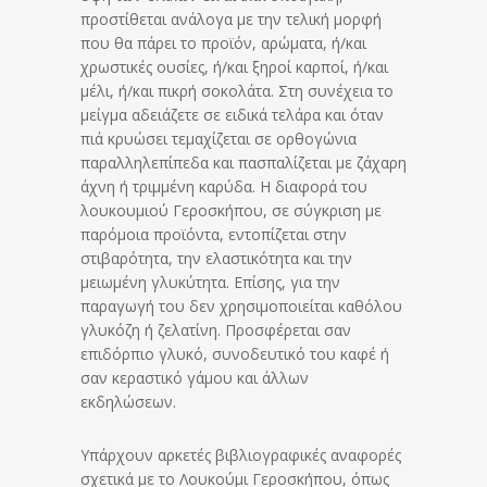
προστίθεται ανάλογα με την τελική μορφή
που θα πάρει το προϊόν, αρώματα, ή/και
χρωστικές ουσίες, ή/και ξηροί καρποί, ή/και
μέλι, ή/και πικρή σοκολάτα. Στη συνέχεια το
μείγμα αδειάζετε σε ειδικά τελάρα και όταν
πιά κρυώσει τεμαχίζεται σε ορθογώνια
παραλληλεπίπεδα και πασπαλίζεται με ζάχαρη
άχνη ή τριμμένη καρύδα. Η διαφορά του
λουκουμιού Γεροσκήπου, σε σύγκριση με
παρόμοια προϊόντα, εντοπίζεται στην
στιβαρότητα, την ελαστικότητα και την
μειωμένη γλυκύτητα. Επίσης, για την
παραγωγή του δεν χρησιμοποιείται καθόλου
γλυκόζη ή ζελατίνη. Προσφέρεται σαν
επιδόρπιο γλυκό, συνοδευτικό του καφέ ή
σαν κεραστικό γάμου και άλλων
εκδηλώσεων.
Υπάρχουν αρκετές βιβλιογραφικές αναφορές
σχετικά με το Λουκούμι Γεροσκήπου, όπως