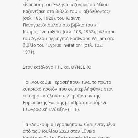
είναι αυτή του Έλληνα πεζογράφου Νίκου
Καζαντζάκη στο βιβλίο του «Ταξιδεύοντας»
(σελ. 186, 1926), του Ιωάννη
Παναγιωτόπουλου στο βιβλίο του «Η
Κύπρος ένα ταξίδι» (σελ. 108, 1962), αλλά και
του Άγγλου περιηγητή Fordwood William στο
βιβλίο του “Cyprus Invitation” (σελ. 102,
1971).
Στον κατάλογο ΠΓΕ και ΟΥΝΕΣΚΟ
Το «Λουκούμι Γεροσκήπου» είναι το πρώτο
κυπριακό προϊόν που συμπεριλήφθηκε στον
επίσημο κατάλογο των προϊόντων της
Ευρωπαϊκής Ένωσης με «Προστατευόμενη
Γεωγραφική Ένδειξη» (ΠΓΕ).
Tα «Λουκούμια Γεροσκήπου» είναι ενταγμένα
από τις 3 Ιουλίου 2023 στον Εθνικό
Κατάλογο Άυλης Πολιτιστικής Κληρονομιάς