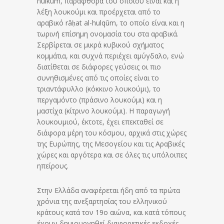
hulkum, παραφθορά του οποίου είναι και η
λέξη λουκούμι και προέρχεται από το
αραβικό rāḥat al-hulqūm, το οποίο είναι και η
τωρινή επίσημη ονομασία του στα αραβικά.
Σερβίρεται σε μικρά κυβικού σχήματος
κομμάτια, και συχνά περιέχει αμύγδαλο, ενώ
διατίθεται σε διάφορες γεύσεις οι πιο
συνηθισμένες από τις οποίες είναι το
τριαντάφυλλο (κόκκινο λουκούμι), το
περγαμόντο (πράσινο λουκούμι) και η
μαστίχα (κίτρινο λουκούμι). Η παραγωγή
λουκουμιού, έκτοτε, έχει επεκταθεί σε
διάφορα μέρη του κόσμου, αρχικά στις χώρες
της Ευρώπης, της Μεσογείου και τις Αραβικές
χώρες και αργότερα και σε όλες τις υπόλοιπες
ηπείρους.
Στην Ελλάδα αναφέρεται ήδη από τα πρώτα
χρόνια της ανεξαρτησίας του ελληνικού
κράτους κατά τον 19ο αιώνα, και κατά τόπους
έχουν δημιουργηθεί διαφορετικές εκδοχές