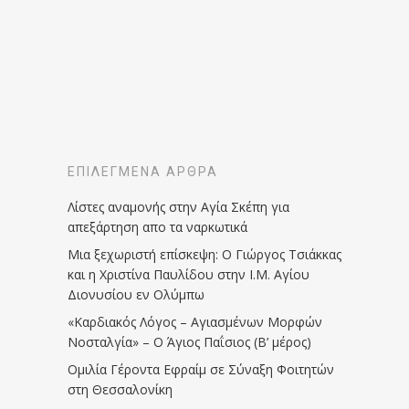
ΕΠΙΛΕΓΜΈΝΑ ΆΡΘΡΑ
Λίστες αναμονής στην Αγία Σκέπη για
απεξάρτηση απο τα ναρκωτικά
Μια ξεχωριστή επίσκεψη: Ο Γιώργος Τσιάκκας
και η Χριστίνα Παυλίδου στην Ι.Μ. Αγίου
Διονυσίου εν Ολύμπω
«Καρδιακός Λόγος – Αγιασμένων Μορφών
Νοσταλγία» – Ο Άγιος Παΐσιος (Β’ μέρος)
Ομιλία Γέροντα Εφραίμ σε Σύναξη Φοιτητών
στη Θεσσαλονίκη