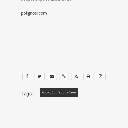
polignosi.com
Λουκούμι Γεροσκήπου
Tags: