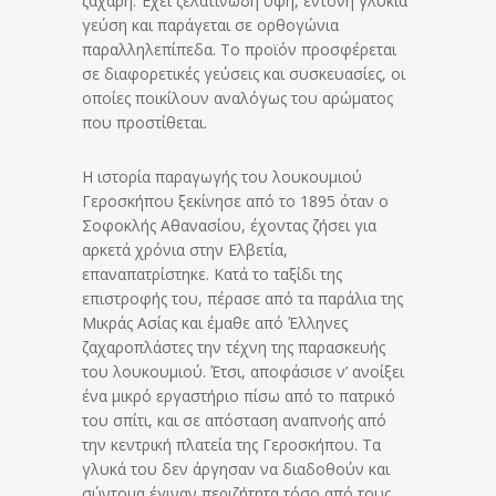
ζάχαρη. Έχει ζελατινώδη υφή, έντονη γλυκιά
γεύση και παράγεται σε ορθογώνια
παραλληλεπίπεδα. Το προϊόν προσφέρεται
σε διαφορετικές γεύσεις και συσκευασίες, οι
οποίες ποικίλουν αναλόγως του αρώματος
που προστίθεται.
Η ιστορία παραγωγής του λουκουμιού
Γεροσκήπου ξεκίνησε από το 1895 όταν ο
Σοφοκλής Αθανασίου, έχοντας ζήσει για
αρκετά χρόνια στην Ελβετία,
επαναπατρίστηκε. Κατά το ταξίδι της
επιστροφής του, πέρασε από τα παράλια της
Μικράς Ασίας και έμαθε από Έλληνες
ζαχαροπλάστες την τέχνη της παρασκευής
του λουκουμιού. Έτσι, αποφάσισε ν’ ανοίξει
ένα μικρό εργαστήριο πίσω από το πατρικό
του σπίτι, και σε απόσταση αναπνοής από
την κεντρική πλατεία της Γεροσκήπου. Τα
γλυκά του δεν άργησαν να διαδοθούν και
σύντομα έγιναν περιζήτητα τόσο από τους