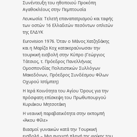
Συνέντευξη του ηθοποιού Προκόπη
Αγαθοκλέους στην Πεμπτουσία
Λευκωσία: Τελετή επαναπατρισμού και ταφής
των οστών 16 Ελλαδιτών πεσόντων οπλιτών
της ΕΛΔΥΚ
Eurovision 1976. Όταν ο Μάνος Χατζηδάκης
και η Μαρίζα Κοχ κατακεραύνωσαν την
τουρκική εισβολή στην Κύπρο (Γεώργιος
Τάτσιος, τ. Πρόεδρος Πανελλήνιας
Ομοσπονδίας Πολιτιστικών Συλλόγων
Μακεδόνων, Πρόεδρος Συνδέσμου Φίλων
Οχυρού Ιστίμπεη)
Η Ιερά Κοινότητα του Αγίου Όρους για την
πρόσφατη επίσκεψη του Πρωθυπουργού
Κυριάκου Μητσοτάκη
Η νεανική παραβατικότητα στην εκπομπή
«Άκου Φίλε»
Βιασμοί γυναικών κατά την Τουρκική
εισβολή – Μια ανοιχτή πληγή της φρίκης του