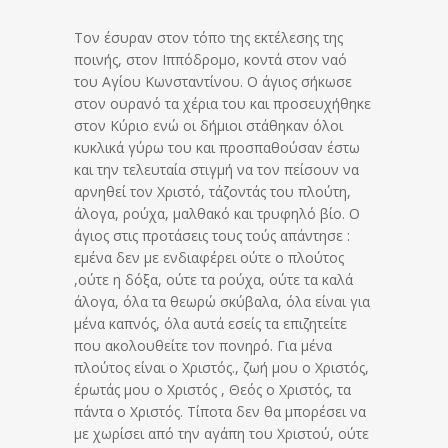
Τον έσυραν στον τόπο της εκτέλεσης της
ποινής, στον Ιππόδρομο, κοντά στον ναό
του Αγίου Κωνσταντίνου. Ο άγιος σήκωσε
στον ουρανό τα χέρια του και προσευχήθηκε
στον Κύριο ενώ οι δήμιοι στάθηκαν όλοι
κυκλικά γύρω του και προσπαθούσαν έστω
και την τελευταία στιγμή να τον πείσουν να
αρνηθεί τον Χριστό, τάζοντάς του πλούτη,
άλογα, ρούχα, μαλθακό και τρυφηλό βίο. Ο
άγιος στις προτάσεις τους τούς απάντησε :
εμένα δεν με ενδιαφέρει ούτε ο πλούτος
,ούτε η δόξα, ούτε τα ρούχα, ούτε τα καλά
άλογα, όλα τα θεωρώ σκύβαλα, όλα είναι για
μένα καπνός, όλα αυτά εσείς τα επιζητείτε
που ακολουθείτε τον πονηρό. Για μένα
πλούτος είναι ο Χριστός., ζωή μου ο Χριστός,
έρωτάς μου ο Χριστός , Θεός ο Χριστός, τα
πάντα ο Χριστός. Τίποτα δεν θα μπορέσει να
με χωρίσει από την αγάπη του Χριστού, ούτε