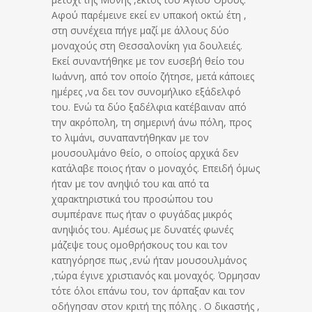
Αφού παρέμεινε εκεί εν υπακοή οκτώ έτη ,
στη συνέχεια πήγε μαζί με άλλους δύο
μοναχούς στη Θεσσαλονίκη για δουλειές.
Εκεί συναντήθηκε με τον ευσεβή θείο του
Ιωάννη, από τον οποίο ζήτησε, μετά κάποιες
ημέρες ,να δει τον συνομήλικο εξάδελφό
του. Ενώ τα δύο ξαδέλφια κατέβαιναν από
την ακρόπολη, τη σημερινή άνω πόλη, προς
το λιμάνι, συναπαντήθηκαν με τον
μουσουλμάνο θείο, ο οποίος αρχικά δεν
κατάλαβε ποιος ήταν ο μοναχός. Επειδή όμως
ήταν με τον ανηψιό του και από τα
χαρακτηριστικά του προσώπου του
συμπέρανε πως ήταν ο φυγάδας μικρός
ανηψιός του. Αμέσως με δυνατές φωνές
μάζεψε τους ομοθρήσκους του και τον
κατηγόρησε πως ,ενώ ήταν μουσουλμάνος
,τώρα έγινε χριστιανός και μοναχός. Όρμησαν
τότε όλοι επάνω του, τον άρπαξαν και τον
οδήγησαν στον κριτή της πόλης . Ο δικαστής ,