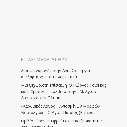
ΕΠΙΛΕΓΜΈΝΑ ΆΡΘΡΑ
Λίστες αναμονής στην Αγία Σκέπη για
απεξάρτηση απο τα ναρκωτικά
Μια ξεχωριστή επίσκεψη: Ο Γιώργος Τσιάκκας
και η Χριστίνα Παυλίδου στην Ι.Μ. Αγίου
Διονυσίου εν Ολύμπω
«Καρδιακός Λόγος – Αγιασμένων Μορφών
Νοσταλγία» – Ο Άγιος Παΐσιος (Β’ μέρος)
Ομιλία Γέροντα Εφραίμ σε Σύναξη Φοιτητών