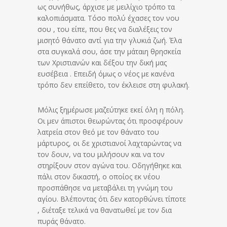
ως συνήθως, άρχισε με μειλίχιο τρόπο τα
καλοπιάσματα. Τόσο πολύ έχασες τον νου
σου , του είπε, που θες να διαλέξεις τον
μισητό θάνατο αντί για την γλυκιά ζωή. Έλα
στα συγκαλά σου, άσε την μάταιη θρησκεία
των Χριστιανών και δέξου την δική μας
ευσέβεια . Επειδή όμως ο νέος με κανένα
τρόπο δεν επείθετο, τον έκλεισε στη φυλακή.
Μόλις ξημέρωσε μαζεύτηκε εκεί όλη η πόλη.
Οι μεν άπιστοι θεωρώντας ότι προσφέρουν
λατρεία στον θεό με τον θάνατο του
μάρτυρος, οι δε χριστιανοί λαχταρώντας να
τον δουν, να του μιλήσουν και να τον
στηρίξουν στον αγώνα του. Οδηγήθηκε και
πάλι στον δικαστή, ο οποίος εκ νέου
προσπάθησε να μεταβάλει τη γνώμη του
αγίου. Βλέποντας ότι δεν κατορθώνει τίποτε
, διέταξε τελικά να θανατωθεί με τον δια
πυράς θάνατο.