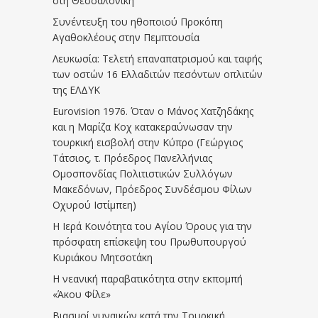
στη Θεσσαλονίκη
Συνέντευξη του ηθοποιού Προκόπη
Αγαθοκλέους στην Πεμπτουσία
Λευκωσία: Τελετή επαναπατρισμού και ταφής
των οστών 16 Ελλαδιτών πεσόντων οπλιτών
της ΕΛΔΥΚ
Eurovision 1976. Όταν ο Μάνος Χατζηδάκης
και η Μαρίζα Κοχ κατακεραύνωσαν την
τουρκική εισβολή στην Κύπρο (Γεώργιος
Τάτσιος, τ. Πρόεδρος Πανελλήνιας
Ομοσπονδίας Πολιτιστικών Συλλόγων
Μακεδόνων, Πρόεδρος Συνδέσμου Φίλων
Οχυρού Ιστίμπεη)
Η Ιερά Κοινότητα του Αγίου Όρους για την
πρόσφατη επίσκεψη του Πρωθυπουργού
Κυριάκου Μητσοτάκη
Η νεανική παραβατικότητα στην εκπομπή
«Άκου Φίλε»
Βιασμοί γυναικών κατά την Τουρκική