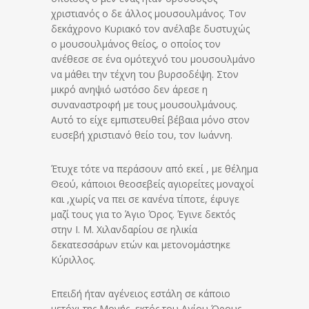
χριστιανός ο δε άλλος μουσουλμάνος. Τον
δεκάχρονο Κυριακό τον ανέλαβε δυστυχώς
ο μουσουλμάνος θείος, ο οποίος τον
ανέθεσε σε ένα ομότεχνό του μουσουλμάνο
να μάθει την τέχνη του βυρσοδέψη. Στον
μικρό ανηψιό ωστόσο δεν άρεσε η
συναναστροφή με τους μουσουλμάνους.
Αυτό το είχε εμπιστευθεί βέβαια μόνο στον
ευσεβή χριστιανό θείο του, τον Ιωάννη.
Έτυχε τότε να περάσουν από εκεί , με θέλημα
Θεού, κάποιοι θεοσεβείς αγιορείτες μοναχοί
και ,χωρίς να πει σε κανένα τίποτε, έφυγε
μαζί τους για το Άγιο Όρος. Έγινε δεκτός
στην Ι. Μ. Χιλανδαρίου σε ηλικία
δεκατεσσάρων ετών και μετονομάστηκε
Κύριλλος.
Επειδή ήταν αγένειος εστάλη σε κάποιο
μετόχι της Μονής ,εκτός του Αγίου Όρους.