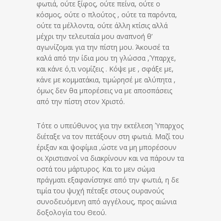
φωτιά, ούτε ξίφος, ούτε πείνα, ούτε ο
κόσμος, ούτε ο πλούτος , ούτε τα παρόντα,
ούτε τα μέλλοντα, ούτε άλλη κτίσις αλλά
μέχρι την τελευταία μου αναπνοή θ’
αγωνίζομαι για την πίστη μου. Άκουσέ τα
καλά από την ίδια μου τη γλώσσα ,Ύπαρχε,
και κάνε ό,τι νομίζεις . Κόψε με , σφάξε με,
κάνε με κομματάκια, τιμώρησέ με αλύπητα ,
όμως δεν θα μπορέσεις να με αποσπάσεις
από την πίστη στον Χριστό.
Τότε ο υπεύθυνος για την εκτέλεση Ύπαρχος
διέταξε να τον πετάξουν στη φωτιά. Μαζί του
έριξαν και ψοφίμια ,ώστε να μη μπορέσουν
οι Χριστιανοί να διακρίνουν και να πάρουν τα
οστά του μάρτυρος. Και το μεν σώμα
πράγματι εξαφανίστηκε από την φωτιά, η δε
τιμία του ψυχή πέταξε στους ουρανούς
συνοδευόμενη από αγγέλους, προς αιώνια
δοξολογία του Θεού.