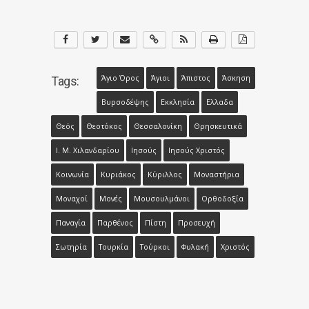
Άγιο Όρος
Άγιοι
Άπιστος
Άσκηση
Tags:
Βυρσοδέψης
Εκκλησία
Ελλαδα
Θεός
Θεοτόκος
Θεσσαλονίκη
Θρησκευτικά
Ι. Μ. Χιλανδαρίου
Ιησούς
Ιησούς Χριστός
Κοινωνία
Κυριάκος
Κύριλλος
Μοναστήρια
Μοναχοί
Μονές
Μουσουλμάνοι
Ορθοδοξία
Παναγία
Παρθένος
Πίστη
Προσευχή
Σωτηρία
Τουρκία
Τούρκοι
Φυλακή
Χριστός