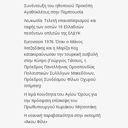
Συνέντευξη του ηθοποιού Προκόπη
Αγαθοκλέους στην Πεμπτουσία
Λευκωσία: Τελετή επαναπατρισμού και
ταφής των οστών 16 Ελλαδιτών
πεσόντων οπλιτών της ΕΛΔΥΚ
Eurovision 1976. Όταν ο Μάνος
Χατζηδάκης και η Μαρίζα Κοχ
κατακεραύνωσαν την τουρκική εισβολή
στην Κύπρο (Γεώργιος Τάτσιος, τ.
Πρόεδρος Πανελλήνιας Ομοσπονδίας
Πολιτιστικών Συλλόγων Μακεδόνων,
Πρόεδρος Συνδέσμου Φίλων Οχυρού
Ιστίμπεη)
Η Ιερά Κοινότητα του Αγίου Όρους για
την πρόσφατη επίσκεψη του
Πρωθυπουργού Κυριάκου Μητσοτάκη
Η νεανική παραβατικότητα στην εκπομπή
«Άκου Φίλε»