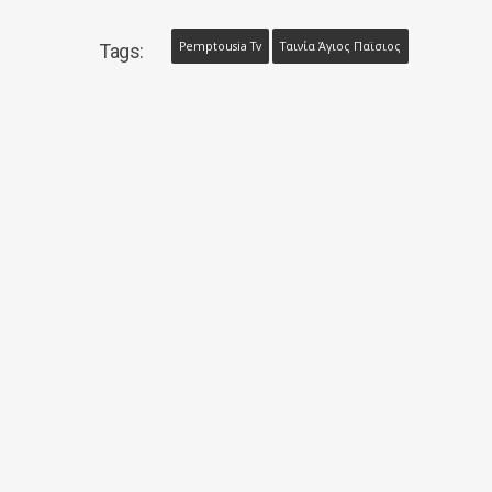
Pemptousia Tv
Ταινία Άγιος Παϊσιος
Tags: