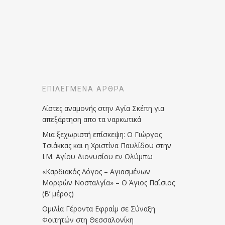
ΕΠΙΛΕΓΜΈΝΑ ΆΡΘΡΑ
Λίστες αναμονής στην Αγία Σκέπη για
απεξάρτηση απο τα ναρκωτικά
Μια ξεχωριστή επίσκεψη: Ο Γιώργος
Τσιάκκας και η Χριστίνα Παυλίδου στην
Ι.Μ. Αγίου Διονυσίου εν Ολύμπω
«Καρδιακός Λόγος – Αγιασμένων
Μορφών Νοσταλγία» – Ο Άγιος Παΐσιος
(Β’ μέρος)
Ομιλία Γέροντα Εφραίμ σε Σύναξη
Φοιτητών στη Θεσσαλονίκη