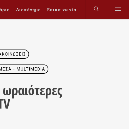
άρια
Διακόνημα
Επικοινωνία
ΑΚΟΙΝΏΣΕΙΣ
ΜΈΣΑ - MULTIMEDIA
ι ωραιότερες
TV