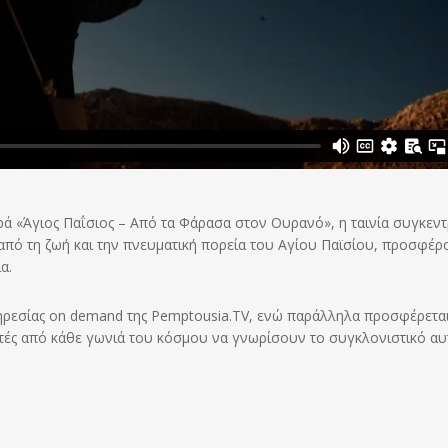
ιρά «Άγιος Παΐσιος – Από τα Φάρασα στον Ουρανό», η ταινία συγκεν
ς από τη ζωή και την πνευματική πορεία του Αγίου Παϊσίου, προσφέρ
α.
υπηρεσίας on demand της Pemptousia.TV, ενώ παράλληλα προσφέρεται
ατές από κάθε γωνιά του κόσμου να γνωρίσουν το συγκλονιστικό αυ