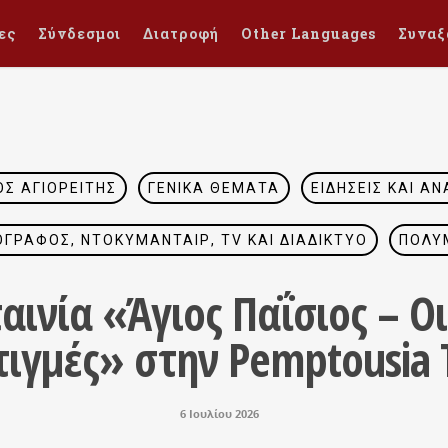
ες
Σύνδεσμοι
Διατροφή
Other Languages
Συναξ
ΣΙΟΣ ΑΓΙΟΡΕΊΤΗΣ
ΓΕΝΙΚΆ ΘΈΜΑΤΑ
ΕΙΔΉΣΕΙΣ ΚΑΙ ΑΝ
ΓΡΆΦΟΣ, ΝΤΟΚΥΜΑΝΤΑΊΡ, TV ΚΑΙ ΔΙΑΔΊΚΤΥΟ
ΠΟΛΥ
αινία «Άγιος Παΐσιος – Ο
τιγμές» στην Pemptousia 
6 Ιουλίου 2026