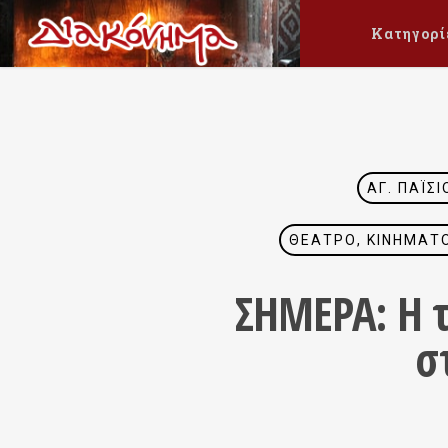
Κατηγορί
ΆΓ. ΠΑΪ́
ΘΈΑΤΡΟ, ΚΙΝΗΜΑΤΟ
ΣΗΜΕΡΑ: Η τ
σ