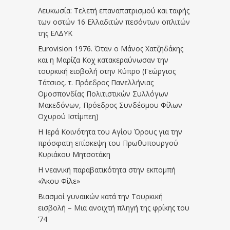
Λευκωσία: Τελετή επαναπατρισμού και ταφής
των οστών 16 Ελλαδιτών πεσόντων οπλιτών
της ΕΛΔΥΚ
Eurovision 1976. Όταν ο Μάνος Χατζηδάκης
και η Μαρίζα Κοχ κατακεραύνωσαν την
τουρκική εισβολή στην Κύπρο (Γεώργιος
Τάτσιος, τ. Πρόεδρος Πανελλήνιας
Ομοσπονδίας Πολιτιστικών Συλλόγων
Μακεδόνων, Πρόεδρος Συνδέσμου Φίλων
Οχυρού Ιστίμπεη)
Η Ιερά Κοινότητα του Αγίου Όρους για την
πρόσφατη επίσκεψη του Πρωθυπουργού
Κυριάκου Μητσοτάκη
Η νεανική παραβατικότητα στην εκπομπή
«Άκου Φίλε»
Βιασμοί γυναικών κατά την Τουρκική
εισβολή – Μια ανοιχτή πληγή της φρίκης του
’74