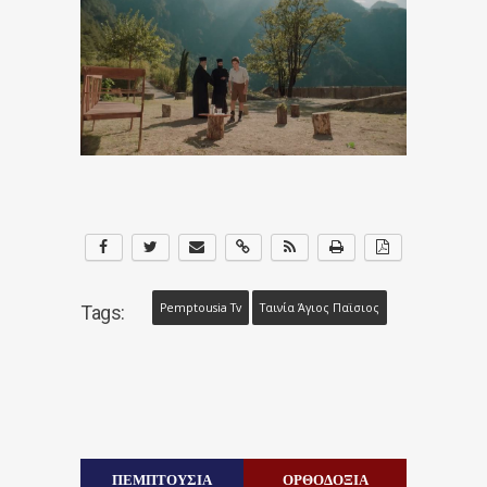
Pemptousia Tv
Ταινία Άγιος Παϊσιος
Tags:
ΠΕΜΠΤΟΥΣΙΑ
ΟΡΘΟΔΟΞΙΑ