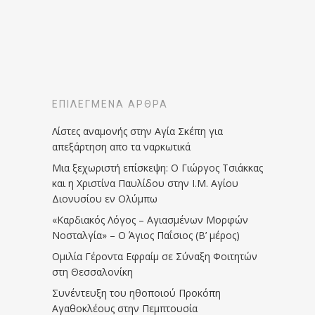
ΕΠΙΛΕΓΜΈΝΑ ΆΡΘΡΑ
Λίστες αναμονής στην Αγία Σκέπη για
απεξάρτηση απο τα ναρκωτικά
Μια ξεχωριστή επίσκεψη: Ο Γιώργος Τσιάκκας
και η Χριστίνα Παυλίδου στην Ι.Μ. Αγίου
Διονυσίου εν Ολύμπω
«Καρδιακός Λόγος – Αγιασμένων Μορφών
Νοσταλγία» – Ο Άγιος Παΐσιος (Β’ μέρος)
Ομιλία Γέροντα Εφραίμ σε Σύναξη Φοιτητών
στη Θεσσαλονίκη
Συνέντευξη του ηθοποιού Προκόπη
Αγαθοκλέους στην Πεμπτουσία