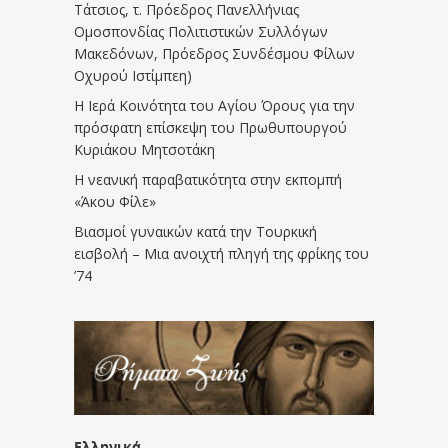
Τάτσιος, τ. Πρόεδρος Πανελλήνιας
Ομοσπονδίας Πολιτιστικών Συλλόγων
Μακεδόνων, Πρόεδρος Συνδέσμου Φίλων
Οχυρού Ιστίμπεη)
Η Ιερά Κοινότητα του Αγίου Όρους για την
πρόσφατη επίσκεψη του Πρωθυπουργού
Κυριάκου Μητσοτάκη
Η νεανική παραβατικότητα στην εκπομπή
«Άκου Φίλε»
Βιασμοί γυναικών κατά την Τουρκική
εισβολή – Μια ανοιχτή πληγή της φρίκης του
’74
Ελληνικά