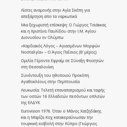
Λίστες αναμονής στην Αγία Σκέπη για
απεξάρτηση απο τα ναρκωτικά
Μια ξεχωριστή επίσκεψη: Ο Γιώργος Τσιάκκας
και η Χριστίνα Παυλίδου στην Ι.Μ. Αγίου
Διονυσίου εν Ολύμπω
«Καρδιακός Λόγος – Αγιασμένων Μορφών
Νοσταλγία» – Ο Άγιος Παΐσιος (Β’ μέρος)
Ομιλία Γέροντα Εφραίμ σε Σύναξη Φοιτητών
στη Θεσσαλονίκη
Συνέντευξη του ηθοποιού Προκόπη
Αγαθοκλέους στην Πεμπτουσία
Λευκωσία: Τελετή επαναπατρισμού και ταφής
των οστών 16 Ελλαδιτών πεσόντων οπλιτών
της ΕΛΔΥΚ
Eurovision 1976. Όταν ο Μάνος Χατζηδάκης
και η Μαρίζα Κοχ κατακεραύνωσαν την
τουρκική εισβολή στην Κύπρο (Γεώργιος