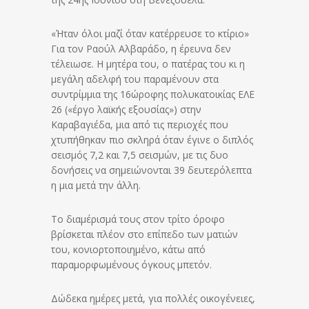
«Ήταν όλοι μαζί όταν κατέρρευσε το κτίριο»
Για τον Ραούλ Αλβαράδο, η έρευνα δεν
τέλειωσε. Η μητέρα του, ο πατέρας του κι η
μεγάλη αδελφή του παραμένουν στα
συντρίμμια της 16ώροφης πολυκατοικίας ΕΛΕ
26 («έργο λαϊκής εξουσίας») στην
Καραβαγιέδα, μια από τις περιοχές που
χτυπήθηκαν πιο σκληρά όταν έγινε ο διπλός
σεισμός 7,2 και 7,5 σεισμών, με τις δυο
δονήσεις να σημειώνονται 39 δευτερόλεπτα
η μια μετά την άλλη.
Το διαμέρισμά τους στον τρίτο όροφο
βρίσκεται πλέον στο επίπεδο των ματιών
του, κονιορτοποιημένο, κάτω από
παραμορφωμένους όγκους μπετόν.
Δώδεκα ημέρες μετά, για πολλές οικογένειες,