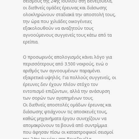
σεισμούς της 24ης Ιουνίου στη Βενεζουέλα,
οι διεθνείς ομάδες έρευνας και διάσωσης
ολοκληρώνουν σταδιακά την αποστολή τους,
την ώρα που χιλιάδες οικογένειες
εξακολουθούν να αναζητούν τους
αγνοούμενους συγγενείς τους κάτω από τα
ερείπια.
Ο προσωρινός απολογισμός κάνει λόγο για
περισσότερους από 3.500 νεκρούς, ενώ ο
αριθμός των αγνοουμένων παραμένει
εξαιρετικά υψηλός. Για πολλούς συγγενείς, οι
έρευνες δεν έχουν πλέον στόχο τον
εντοπισμό επιζώντων, αλλά την ανάσυρση
των σορών των αγαπημένων τους.
Οι διεθνείς αποστολές ομάδων έρευνας και
διάσωσης φτιάχνουν τις αποσκευές τους,
καθώς μηχανήματα έργου συνεχίζουν να
απομακρύνουν τα βουνά από συντρίμμια
που άφησαν πίσω οι καταστροφικοί σεισμοί
της 24ης Ιουνίου στη Βενεζουέλα.