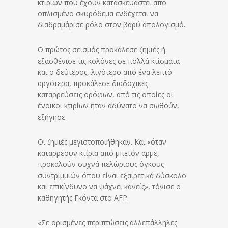
κτιρίων που έχουν κατασκευαστεί από
οπλισμένο σκυρόδεμα ενδέχεται να
διαδραμάρισε ρόλο στον βαρύ απολογισμό.
Ο πρώτος σεισμός προκάλεσε ζημιές ή
εξασθένισε τις κολόνες σε πολλά κτίσματα
και ο δεύτερος, λιγότερο από ένα λεπτό
αργότερα, προκάλεσε διαδοχικές
καταρρεύσεις ορόφων, από τις οποίες οι
ένοικοι κτιρίων ήταν αδύνατο να σωθούν,
εξήγησε.
Οι ζημιές μεγιστοποιήθηκαν. Και «όταν
καταρρέουν κτίρια από μπετόν αρμέ,
προκαλούν συχνά πελώριους όγκους
συντριμμιών όπου είναι εξαιρετικά δύσκολο
και επικίνδυνο να ψάχνει κανείς», τόνισε ο
καθηγητής Γκόντα στο AFP.
«Σε ορισμένες περιπτώσεις αλλεπάλληλες