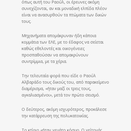
όπως αυτή του Ραούλ, οι έρευνες ακόμη
συνεχίζονται, αν και μοναδική ελπίδα πλέον
είναι να ανασυρθούν τα πτώματα των δικών
τους.
Μηχανήματα απομάκρυναν ήδη κάποια
κομμάτια των ΕΛΕ, με το έδαφος να σείεται
καθώς εθελοντές και οικογένειες
προσπαθούσαν να απομακρύνουν
συντρίμμια, με τα χέρια.
Την τελευταία φορά που είδε ο Ραούλ
Αλβαράδο τους δικούς του, από παρακείμενο
διαμέρισμα, «ήταν μαζί οι τρεις τους,
αγκαλιασμένοι», μετά τον πρώτο σεισμό.
Ο δεύτερος, ακόμη ισχυρότερος, προκάλεσε
την κατάρρευση της πολυκατοικίας.
Το κτίριο «ήταν γεμάτο κόσμο. Ο γείτονάς