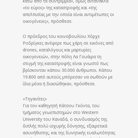
κάτω από τα συντρίμμια», όμως αντανακλά
«το εύρος» της καταστροφής και «της
απελπισίας με την οποία είναι αντιμέτωπες οι
οικογένειες», πρόσθεσε.
Ο πρόεδρος του κοινοβουλίου Χόρχε
Ροδρίγκες ανέφερε πως χάρη σε εικόνες από
drones, καταλόγους και μαρτυρίες
οικογενειών, στην πόλη Λα Γουάιρα τη
στιγμή της καταστροφής είναι γνωστό πως
βρίσκονταν κάπου 30.000 άνθρωποι. Κάπου
19.800 από αυτούς μπόρεσαν να σωθούν με
ίδια μέσα ή διασώθηκαν, πρόσθεσε.
«Τηγανίτες»
Για τον καθηγητή Κάτσου Γκόντα, του
τμήματος γεωεπιστημών στο Western
University του Καναδά, ο συνδυασμός της
διπλής πολύ ισχυρής δόνησης, εξαιρετικά
ασυνήθιστης, και της δυνητικής ευαλωτότητας