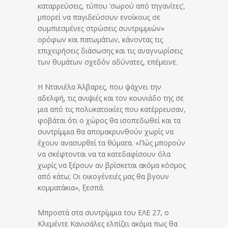
καταρρεύσεις, τύπου ‘σωρού από τηγανίτες’,
μπορεί να παγιδεύσουν ενοίκους σε
συμπιεσμένες στρώσεις συντριμμιών»
ορόφων και πατωμάτων, κάνοντας τις
επιχειρήσεις διάσωσης και τις αναγνωρίσεις
των θυμάτων σχεδόν αδύνατες, επέμεινε.
Η Ντανιέλα Άλβαρες, που ψάχνει την
αδελφή, τις ανιψιές και τον κουνιάδο της σε
μια από τις πολυκατοικίες που κατέρρευσαν,
φοβάται ότι ο χώρος θα ισοπεδωθεί και τα
συντρίμμια θα απομακρυνθούν χωρίς να
έχουν ανασυρθεί τα θύματα. «Πώς μπορούν
να σκέφτονται να τα κατεδαφίσουν όλα
χωρίς να ξέρουν αν βρίσκεται ακόμα κόσμος
από κάτω; Οι οικογένειές μας θα βγουν
κομματάκια», ξεσπά.
Μπροστά στα συντρίμμια του ΕΛΕ 27, ο
Κλεμέντε Κανισάλες ελπίζει ακόμα πως θα