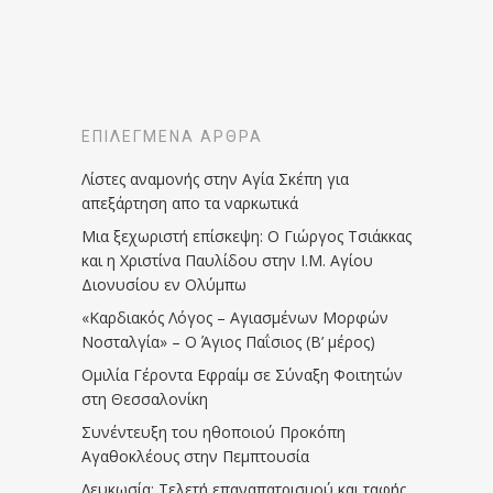
ΕΠΙΛΕΓΜΈΝΑ ΆΡΘΡΑ
Λίστες αναμονής στην Αγία Σκέπη για
απεξάρτηση απο τα ναρκωτικά
Μια ξεχωριστή επίσκεψη: Ο Γιώργος Τσιάκκας
και η Χριστίνα Παυλίδου στην Ι.Μ. Αγίου
Διονυσίου εν Ολύμπω
«Καρδιακός Λόγος – Αγιασμένων Μορφών
Νοσταλγία» – Ο Άγιος Παΐσιος (Β’ μέρος)
Ομιλία Γέροντα Εφραίμ σε Σύναξη Φοιτητών
στη Θεσσαλονίκη
Συνέντευξη του ηθοποιού Προκόπη
Αγαθοκλέους στην Πεμπτουσία
Λευκωσία: Τελετή επαναπατρισμού και ταφής