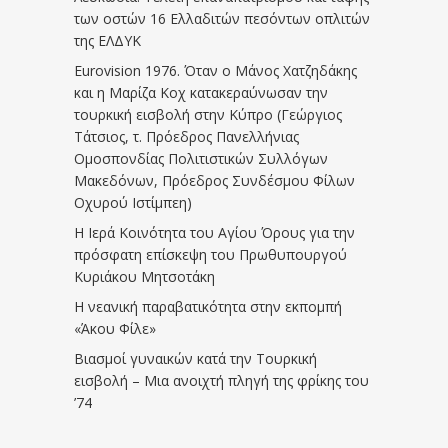
των οστών 16 Ελλαδιτών πεσόντων οπλιτών
της ΕΛΔΥΚ
Eurovision 1976. Όταν ο Μάνος Χατζηδάκης
και η Μαρίζα Κοχ κατακεραύνωσαν την
τουρκική εισβολή στην Κύπρο (Γεώργιος
Τάτσιος, τ. Πρόεδρος Πανελλήνιας
Ομοσπονδίας Πολιτιστικών Συλλόγων
Μακεδόνων, Πρόεδρος Συνδέσμου Φίλων
Οχυρού Ιστίμπεη)
Η Ιερά Κοινότητα του Αγίου Όρους για την
πρόσφατη επίσκεψη του Πρωθυπουργού
Κυριάκου Μητσοτάκη
Η νεανική παραβατικότητα στην εκπομπή
«Άκου Φίλε»
Βιασμοί γυναικών κατά την Τουρκική
εισβολή – Μια ανοιχτή πληγή της φρίκης του
’74