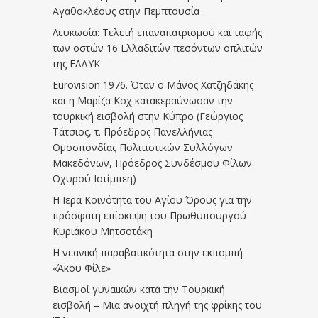
Αγαθοκλέους στην Πεμπτουσία
Λευκωσία: Τελετή επαναπατρισμού και ταφής
των οστών 16 Ελλαδιτών πεσόντων οπλιτών
της ΕΛΔΥΚ
Eurovision 1976. Όταν ο Μάνος Χατζηδάκης
και η Μαρίζα Κοχ κατακεραύνωσαν την
τουρκική εισβολή στην Κύπρο (Γεώργιος
Τάτσιος, τ. Πρόεδρος Πανελλήνιας
Ομοσπονδίας Πολιτιστικών Συλλόγων
Μακεδόνων, Πρόεδρος Συνδέσμου Φίλων
Οχυρού Ιστίμπεη)
Η Ιερά Κοινότητα του Αγίου Όρους για την
πρόσφατη επίσκεψη του Πρωθυπουργού
Κυριάκου Μητσοτάκη
Η νεανική παραβατικότητα στην εκπομπή
«Άκου Φίλε»
Βιασμοί γυναικών κατά την Τουρκική
εισβολή – Μια ανοιχτή πληγή της φρίκης του