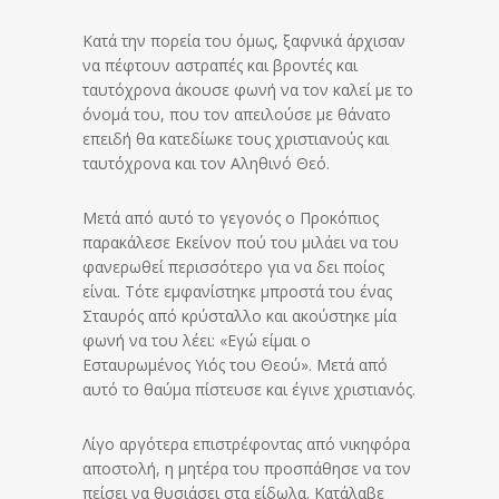
Κατά την πορεία του όμως, ξαφνικά άρχισαν
να πέφτουν αστραπές και βροντές και
ταυτόχρονα άκουσε φωνή να τον καλεί με το
όνομά του, που τον απειλούσε με θάνατο
επειδή θα κατεδίωκε τους χριστιανούς και
ταυτόχρονα και τον Αληθινό Θεό.
Μετά από αυτό το γεγονός ο Προκόπιος
παρακάλεσε Εκείνον πού του μιλάει να του
φανερωθεί περισσότερο για να δει ποίος
είναι. Τότε εμφανίστηκε μπροστά του ένας
Σταυρός από κρύσταλλο και ακούστηκε μία
φωνή να του λέει: «Εγώ είμαι ο
Εσταυρωμένος Υιός του Θεού». Μετά από
αυτό το θαύμα πίστευσε και έγινε χριστιανός.
Λίγο αργότερα επιστρέφοντας από νικηφόρα
αποστολή, η μητέρα του προσπάθησε να τον
πείσει να θυσιάσει στα είδωλα. Κατάλαβε