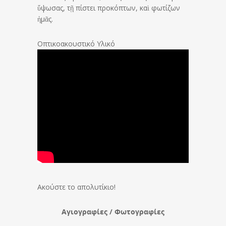
ὕψωσας, τῇ πίστει προκόπτων, καὶ φωτίζων
ἡμᾶς.
Οπτικοακουστικό Υλικό
Ακούστε το απολυτίκιο!
Αγιογραφίες / Φωτογραφίες