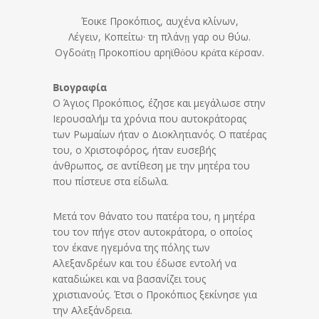
Έοικε Προκόπιος, αυχένα κλίνων,
Λέγειν, Κοπείτω· τη πλάνῃ γαρ ου θύω.
Ογδοάτῃ Προκοπίου αρηϊθόου κράτα κέρσαν.
Βιογραφία
Ο Άγιος Προκόπιος, έζησε και μεγάλωσε στην
Ιερουσαλήμ τα χρόνια που αυτοκράτορας
των Ρωμαίων ήταν ο Διοκλητιανός. Ο πατέρας
του, ο Χριστοφόρος, ήταν ευσεβής
άνθρωπος, σε αντίθεση με την μητέρα του
που πίστευε στα είδωλα.
Μετά τον θάνατο του πατέρα του, η μητέρα
του τον πήγε στον αυτοκράτορα, ο οποίος
τον έκανε ηγεμόνα της πόλης των
Αλεξανδρέων και του έδωσε εντολή να
καταδιώκει και να βασανίζει τους
χριστιανούς. Έτσι ο Προκόπιος ξεκίνησε για
την Αλεξάνδρεια.