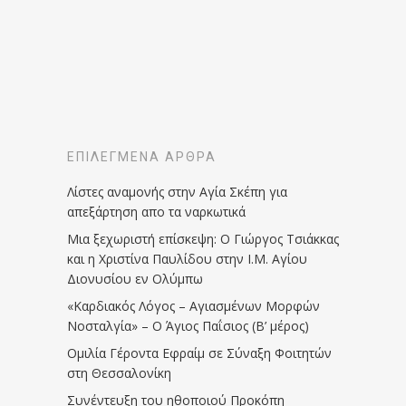
ΕΠΙΛΕΓΜΈΝΑ ΆΡΘΡΑ
Λίστες αναμονής στην Αγία Σκέπη για
απεξάρτηση απο τα ναρκωτικά
Μια ξεχωριστή επίσκεψη: Ο Γιώργος Τσιάκκας
και η Χριστίνα Παυλίδου στην Ι.Μ. Αγίου
Διονυσίου εν Ολύμπω
«Καρδιακός Λόγος – Αγιασμένων Μορφών
Νοσταλγία» – Ο Άγιος Παΐσιος (Β’ μέρος)
Ομιλία Γέροντα Εφραίμ σε Σύναξη Φοιτητών
στη Θεσσαλονίκη
Συνέντευξη του ηθοποιού Προκόπη