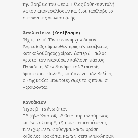
την βοήθεια του Θεού. Τέλος δόθηκε εντολή
να τον αποκεφαλίσουν και έτσι παρέλαβε το
στεφάνι της αιωνίου ζωής.
Ἀπολυτίκιον
(Κατέβασμα)
Ἦχος πλ. α’. Τὸν συνάναρχον Λόγον.
Ἀγρευθεῖς οὐρανόθεν πρὸς τὴν εὐσέβειαν,
κατηκολούθησας χαίρων ὥσπερ ὁ Παῦλος
Χριστῷ, τῶν Μαρτύρων καλλονὴ Μάρτυς
Προκόπιε, ὅθεν δυνάμει τοῦ Σταυροῦ,
ἀριστεύσας εὐκλεῶς, κατήσχυνας τὸν Βελίαρ,
οὐ τῆς κακίας ἄτρωτους, σῷζε τοὺς πόθω σὲ
γεραίροντας.
Κοντάκιον
Ἦχος β’. Τὰ ἄνω ζητῶν.
Τῷ ζήλῳ Χριστοῦ, τῷ θείῳ πυρπολούμενος,
καὶ ἐν τῷ Σταυρῷ, τῷ τιμίῳ φρουρούμενος,
τῶν ἐχθρῶν τὸ φρύαγμα, καὶ τὰ θράση
καθεῖλες Προκόπιε, καὶ τὴν σεπτὴν Ἐκκλησίαν