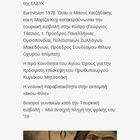
της ΕΛΔΥΚ
Eurovision 1976. Όταν ο Μάνος Χατζηδάκης
και η Μαρίζα Κοχ κατακεραύνωσαν την
τουρκική εισβολή στην Κύπρο (Γεώργιος
Τάτσιος, τ. Πρόεδρος Πανελλήνιας
Ομοσπονδίας Πολιτιστικών Συλλόγων
Μακεδόνων, Πρόεδρος Συνδέσμου Φίλων
Οχυρού Ιστίμπεη)
Η Ιερά Κοινότητα του Αγίου Όρους για την
πρόσφατη επίσκεψη του Πρωθυπουργού
Κυριάκου Μητσοτάκη
Η νεανική παραβατικότητα στην εκπομπή
«Άκου Φίλε»
Βιασμοί γυναικών κατά την Τουρκική
εισβολή – Μια ανοιχτή πληγή της φρίκης του
’74