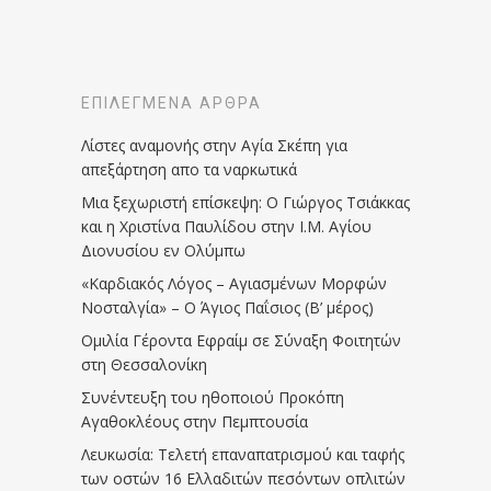
ΕΠΙΛΕΓΜΈΝΑ ΆΡΘΡΑ
Λίστες αναμονής στην Αγία Σκέπη για
απεξάρτηση απο τα ναρκωτικά
Μια ξεχωριστή επίσκεψη: Ο Γιώργος Τσιάκκας
και η Χριστίνα Παυλίδου στην Ι.Μ. Αγίου
Διονυσίου εν Ολύμπω
«Καρδιακός Λόγος – Αγιασμένων Μορφών
Νοσταλγία» – Ο Άγιος Παΐσιος (Β’ μέρος)
Ομιλία Γέροντα Εφραίμ σε Σύναξη Φοιτητών
στη Θεσσαλονίκη
Συνέντευξη του ηθοποιού Προκόπη
Αγαθοκλέους στην Πεμπτουσία
Λευκωσία: Τελετή επαναπατρισμού και ταφής
των οστών 16 Ελλαδιτών πεσόντων οπλιτών