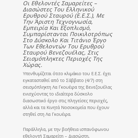
Οι Εθελοντές Σαμαρείτες –
Διασώστες Του Ελληνικού
Ερυθρού Σταυρού (Ε.Ε.Σ.), Με
Την Άριστη Τεχνογνωσία,
Εμπειρία Και Εξοπλισμό,
Συμπαρίστανται Ποικιλοτρόπως
Στο Δύσκολο Και Τιτάνιο Έργο
Των Εθελοντών Του Ερυθρού
Σταυρού Βενεζουέλας, Στις
Σεισμόπληκτες Περιοχές Της
Χώρας.
Υπενθυμίζεται ότιτο κλιμάκιο του Ε.Ε.Σ. έχει
εγκατασταθεί από το Σάββατο (4/7) στη
σεισμόπληκτη Λα Γκουέιρα της Βενεζουέλας
ενισχύοντας το ιδιαίτερα δύσκολο
διασωστικό έργο στις πληγείσες περιοχές,
αλλά και τα Κινητά Νοσοκομεία που έχουν
στηθεί στη Λα Γκουέιρα.
Παράλληλα, με την βοήθεια ισπανόφωνου
εθελοντή Σαμαρείτη – Διασώστη,