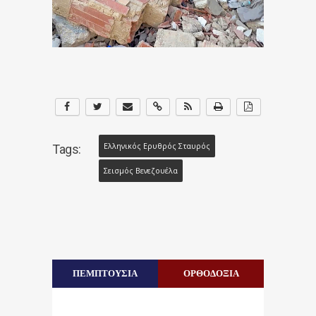
Ελληνικός Ερυθρός Σταυρός
Tags:
Σεισμός Βενεζουέλα
ΠΕΜΠΤΟΥΣΙΑ
ΟΡΘΟΔΟΞΙΑ