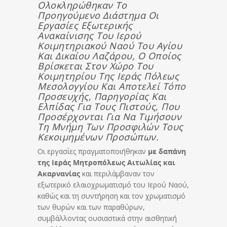
Ολοκληρώθηκαν Το
Προηγούμενο Διάστημα Οι
Εργασίες Εξωτερικής
Ανακαίνισης Του Ιερού
Κοιμητηριακού Ναού Του Αγίου
Και Δικαίου Λαζάρου, Ο Οποίος
Βρίσκεται Στον Χώρο Του
Κοιμητηρίου Της Ιεράς Πόλεως
Μεσολογγίου Και Αποτελεί Τόπο
Προσευχής, Παρηγορίας Και
Ελπίδας Για Τους Πιστούς, Που
Προσέρχονται Για Να Τιμήσουν
Τη Μνήμη Των Προσφιλών Τους
Κεκοιμημένων Προσώπων.
Οι εργασίες πραγματοποιήθηκαν
με δαπάνη
της Ιεράς Μητροπόλεως Αιτωλίας και
Ακαρνανίας
και περιλάμβαναν τον
εξωτερικό ελαιοχρωματισμό του Ιερού Ναού,
καθώς και τη συντήρηση και τον χρωματισμό
των θυρών και των παραθύρων,
συμβάλλοντας ουσιαστικά στην αισθητική