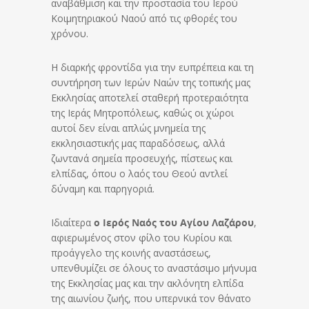
αναβάθμιση και την προστασία του Ιερού
Κοιμητηριακού Ναού από τις φθορές του
χρόνου.
Η διαρκής φροντίδα για την ευπρέπεια και τη
συντήρηση των Ιερών Ναών της τοπικής μας
Εκκλησίας αποτελεί σταθερή προτεραιότητα
της Ιεράς Μητροπόλεως, καθώς οι χώροι
αυτοί δεν είναι απλώς μνημεία της
εκκλησιαστικής μας παραδόσεως, αλλά
ζωντανά σημεία προσευχής, πίστεως και
ελπίδας, όπου ο λαός του Θεού αντλεί
δύναμη και παρηγοριά.
Ιδιαίτερα
ο Ιερός Ναός του Αγίου Λαζάρου
,
αφιερωμένος στον φίλο του Κυρίου και
προάγγελο της κοινής αναστάσεως,
υπενθυμίζει σε όλους το αναστάσιμο μήνυμα
της Εκκλησίας μας και την ακλόνητη ελπίδα
της αιωνίου ζωής, που υπερνικά τον θάνατο