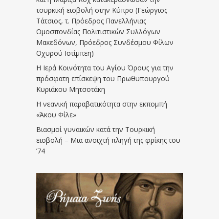
τουρκική εισβολή στην Κύπρο (Γεώργιος
Τάτσιος, τ. Πρόεδρος Πανελλήνιας
Ομοσπονδίας Πολιτιστικών Συλλόγων
Μακεδόνων, Πρόεδρος Συνδέσμου Φίλων
Οχυρού Ιστίμπεη)
Η Ιερά Κοινότητα του Αγίου Όρους για την
πρόσφατη επίσκεψη του Πρωθυπουργού
Κυριάκου Μητσοτάκη
Η νεανική παραβατικότητα στην εκπομπή
«Άκου Φίλε»
Βιασμοί γυναικών κατά την Τουρκική
εισβολή – Μια ανοιχτή πληγή της φρίκης του
’74