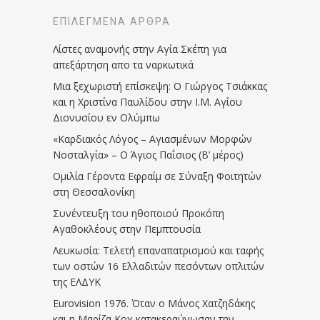
ΕΠΙΛΕΓΜΈΝΑ ΆΡΘΡΑ
Λίστες αναμονής στην Αγία Σκέπη για
απεξάρτηση απο τα ναρκωτικά
Μια ξεχωριστή επίσκεψη: Ο Γιώργος Τσιάκκας
και η Χριστίνα Παυλίδου στην Ι.Μ. Αγίου
Διονυσίου εν Ολύμπω
«Καρδιακός Λόγος – Αγιασμένων Μορφών
Νοσταλγία» – Ο Άγιος Παΐσιος (Β’ μέρος)
Ομιλία Γέροντα Εφραίμ σε Σύναξη Φοιτητών
στη Θεσσαλονίκη
Συνέντευξη του ηθοποιού Προκόπη
Αγαθοκλέους στην Πεμπτουσία
Λευκωσία: Τελετή επαναπατρισμού και ταφής
των οστών 16 Ελλαδιτών πεσόντων οπλιτών
της ΕΛΔΥΚ
Eurovision 1976. Όταν ο Μάνος Χατζηδάκης
και η Μαρίζα Κοχ κατακεραύνωσαν την