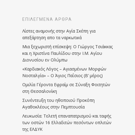
ΕΠΙΛΕΓΜΈΝΑ ΆΡΘΡΑ
Λίστες αναμονής στην Αγία Σκέπη για
απεξάρτηση απο τα ναρκωτικά
Μια ξεχωριστή επίσκεψη: Ο Γιώργος Τσιάκκας
και η Χριστίνα Παυλίδου στην Ι.Μ. Αγίου
Διονυσίου εν Ολύμπω
«Καρδιακός Λόγος – Αγιασμένων Μορφών
Νοσταλγία» – Ο Άγιος Παΐσιος (Β’ μέρος)
Ομιλία Γέροντα Εφραίμ σε Σύναξη Φοιτητών
στη Θεσσαλονίκη
Συνέντευξη του ηθοποιού Προκόπη
Αγαθοκλέους στην Πεμπτουσία
Λευκωσία: Τελετή επαναπατρισμού και ταφής
των οστών 16 Ελλαδιτών πεσόντων οπλιτών
της ΕΛΔΥΚ