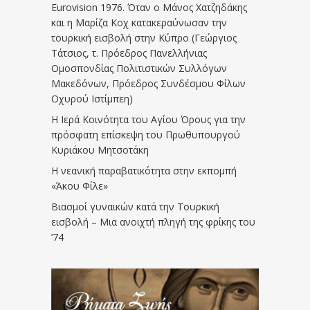
Eurovision 1976. Όταν ο Μάνος Χατζηδάκης
και η Μαρίζα Κοχ κατακεραύνωσαν την
τουρκική εισβολή στην Κύπρο (Γεώργιος
Τάτσιος, τ. Πρόεδρος Πανελλήνιας
Ομοσπονδίας Πολιτιστικών Συλλόγων
Μακεδόνων, Πρόεδρος Συνδέσμου Φίλων
Οχυρού Ιστίμπεη)
Η Ιερά Κοινότητα του Αγίου Όρους για την
πρόσφατη επίσκεψη του Πρωθυπουργού
Κυριάκου Μητσοτάκη
Η νεανική παραβατικότητα στην εκπομπή
«Άκου Φίλε»
Βιασμοί γυναικών κατά την Τουρκική
εισβολή – Μια ανοιχτή πληγή της φρίκης του
’74