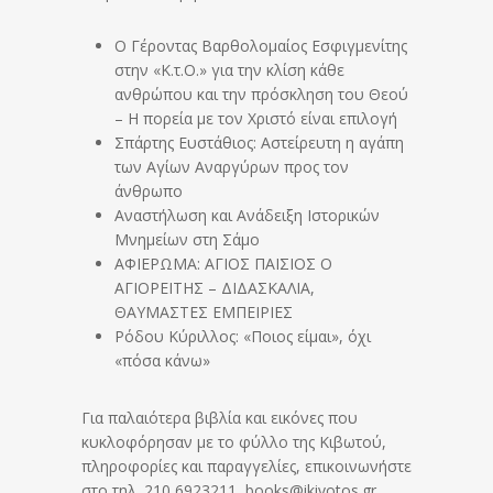
Ο Γέροντας Βαρθολομαίος Εσφιγμενίτης
στην «Κ.τ.Ο.» για την κλίση κάθε
ανθρώπου και την πρόσκληση του Θεού
– Η πορεία με τον Χριστό είναι επιλογή
Σπάρτης Ευστάθιος: Αστείρευτη η αγάπη
των Αγίων Αναργύρων προς τον
άνθρωπο
Αναστήλωση και Ανάδειξη Ιστορικών
Μνημείων στη Σάμο
ΑΦΙΕΡΩΜΑ: ΑΓΙΟΣ ΠΑΪΣΙΟΣ Ο
ΑΓΙΟΡΕΙΤΗΣ – ΔΙΔΑΣΚΑΛΙΑ,
ΘΑΥΜΑΣΤΕΣ ΕΜΠΕΙΡΙΕΣ
Ρόδου Κύριλλος: «Ποιος είμαι», όχι
«πόσα κάνω»
Για παλαιότερα βιβλία και εικόνες που
κυκλοφόρησαν με το φύλλο της Κιβωτού,
πληροφορίες και παραγγελίες, επικοινωνήστε
στο τηλ. 210 6923211, books@ikivotos.gr