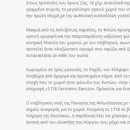
Στους πρόποδες του όρους Ζας, 18 χλμ. ανατολικά της 
γραμμένο συχνά), το μεγαλύτερο ορεινό χωριό του νη
την πρώτη στιγμή με την αυθεντική κυκλαδίτικη γοητε
Μακριά από τις πολύβουες παραλίες, το Φιλώτι προσφέ
ορεινή ομορφιά και την πατροπαράδοτη ναξιώτικη φιλο
κεντρική πλατεία του χωριού, με τον επιβλητικό, αιω
αποτελεί έναν ολοζώντανο οικισμό που σφύζει από ζ
αντανακλάται σε κάθε του γωνιά.
Χωρισμένο σε τρεις γειτονιές, το Ραχίδι, τον Κλέφαρο
πληθώρα από όμορφα και προσεγμένα κτίρια. Από τα 
εποχή που το χωριό ήταν φέουδο των Ενετών– στην κε
επιγραφή «1718 Geronimo Barozzi». Πρόκειται για ένα
Ο επιβλητικός ναός της Παναγίας της Φιλωτίσισσας με
σημείο αναφοράς για το χωριό. Κτισμένη το 1718 σε 
Κοίμηση της Θεοτόκου, η παράδοση λέει ότι χτίστηκ
έκταση από τον ιδιοκτήτη του πύργου που μέχρι και σ