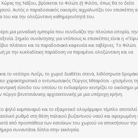
Χώρας της Νάξου, βρίσκεται το Φιλώτι (ή Φιλότι, όπως θα το δείτε
σιού. Αυτός ο παραδοσιακός οικισμός αιχμαλωτίζει τον επισκέπτη 
ία του και την ολοζώντανη καθημερινότητά του.
ρει μια μοναδική εμπειρία που συνδυάζει την πλούσια ιστορία, την
ξενία. Σημείο συνάντησης για ντόπιους κι επισκέπτες είναι η «Γέφυ
νόβιο πλάτανο και τα παραδοσιακά καφενεία και ταβέρνες. Το Φιλώτι
ωή με την κυκλαδίτικη παράδοση να παραμένει ολοζώντανη και να
 και το νεότερο Λιοΐρι, το χωριό διαθέτει στενά, λιθόστρωτα δρομάκι
πιο χαρακτηριστικά ο εντυπωσιακός Πύργος Μπαρότσι –χτισμένος τ
ντρική είσοδο του οποίου το ενδιαφέρον κεντρίζει το οικόσημο μ
ν πύργο βενετσιάνικης αρχιτεκτονικής με μια υπέροχη κρήνη.
 το ψηλό καμπαναριό και το εξαιρετικό ολομάρμαρο τέμπλο αποτελεί
βασιλικό ρυθμό στη θέση παλαιού βυζαντινού ναού και αφιερωμένη
ε μετά από προσπάθεια των κατοίκων του χωριού να αποκτήσουν την
ήμερα συναντάται δίπλα στην εκκλησία.