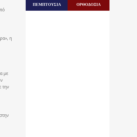
ΠΕΜΠΤΟΥΣΙΑ
ΟΡΘΟΔΟΞΙΑ
από
ρα», η
α με
ην
ε την
 στην