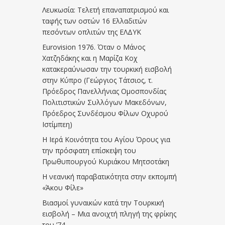
Λευκωσία: Τελετή επαναπατρισμού και
ταφής των οστών 16 Ελλαδιτών
πεσόντων οπλιτών της ΕΛΔΥΚ
Eurovision 1976. Όταν ο Μάνος
Χατζηδάκης και η Μαρίζα Κοχ
κατακεραύνωσαν την τουρκική εισβολή
στην Κύπρο (Γεώργιος Τάτσιος, τ.
Πρόεδρος Πανελλήνιας Ομοσπονδίας
Πολιτιστικών Συλλόγων Μακεδόνων,
Πρόεδρος Συνδέσμου Φίλων Οχυρού
Ιστίμπεη)
Η Ιερά Κοινότητα του Αγίου Όρους για
την πρόσφατη επίσκεψη του
Πρωθυπουργού Κυριάκου Μητσοτάκη
Η νεανική παραβατικότητα στην εκπομπή
«Άκου Φίλε»
Βιασμοί γυναικών κατά την Τουρκική
εισβολή – Μια ανοιχτή πληγή της φρίκης
του ’74