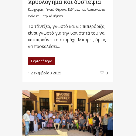
κρυολόγημα και δυσπεψία
Κατηγορίες:
Γενικά Θέματα
,
Ειδήσεις και Ανακοινώσεις
,
Υγεία και ιατρικά θέματα
Το τζίντζερ, γνωστό και ως πιπερόριζα,
είναι γνωστό για την ικανότητά του να
καταπραΰνει το στομάχι. Μπορεί, όμως,
να προκαλέσει...
Περισσότερα
1 Δεκεμβρίου 2025
0