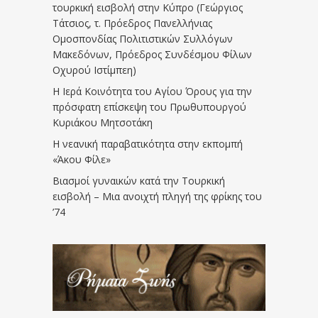
τουρκική εισβολή στην Κύπρο (Γεώργιος
Τάτσιος, τ. Πρόεδρος Πανελλήνιας
Ομοσπονδίας Πολιτιστικών Συλλόγων
Μακεδόνων, Πρόεδρος Συνδέσμου Φίλων
Οχυρού Ιστίμπεη)
Η Ιερά Κοινότητα του Αγίου Όρους για την
πρόσφατη επίσκεψη του Πρωθυπουργού
Κυριάκου Μητσοτάκη
Η νεανική παραβατικότητα στην εκπομπή
«Άκου Φίλε»
Βιασμοί γυναικών κατά την Τουρκική
εισβολή – Μια ανοιχτή πληγή της φρίκης του
’74