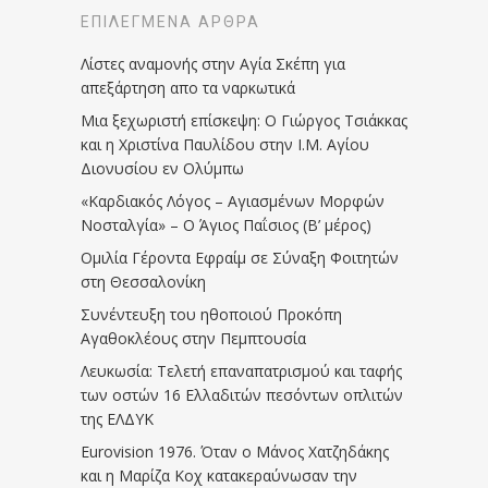
ΕΠΙΛΕΓΜΈΝΑ ΆΡΘΡΑ
Λίστες αναμονής στην Αγία Σκέπη για
απεξάρτηση απο τα ναρκωτικά
Μια ξεχωριστή επίσκεψη: Ο Γιώργος Τσιάκκας
και η Χριστίνα Παυλίδου στην Ι.Μ. Αγίου
Διονυσίου εν Ολύμπω
«Καρδιακός Λόγος – Αγιασμένων Μορφών
Νοσταλγία» – Ο Άγιος Παΐσιος (Β’ μέρος)
Ομιλία Γέροντα Εφραίμ σε Σύναξη Φοιτητών
στη Θεσσαλονίκη
Συνέντευξη του ηθοποιού Προκόπη
Αγαθοκλέους στην Πεμπτουσία
Λευκωσία: Τελετή επαναπατρισμού και ταφής
των οστών 16 Ελλαδιτών πεσόντων οπλιτών
της ΕΛΔΥΚ
Eurovision 1976. Όταν ο Μάνος Χατζηδάκης
και η Μαρίζα Κοχ κατακεραύνωσαν την