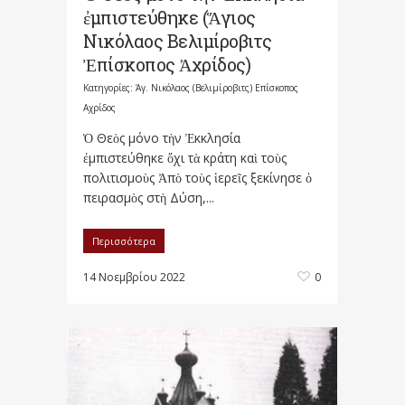
ἐμπιστεύθηκε (Ἅγιος
Νικόλαος Βελιμίροβιτς
Ἐπίσκοπος Ἀχρίδος)
Κατηγορίες:
Άγ. Νικόλαος (Βελιμίροβιτς) Επίσκοπος
Αχρίδος
Ὁ Θεὸς μόνο τὴν Ἐκκλησία
ἐμπιστεύθηκε ὄχι τὰ κράτη καὶ τοὺς
πολιτισμοὺς Ἀπὸ τοὺς ἱερεῖς ξεκίνησε ὁ
πειρασμὸς στὴ Δύση,...
Περισσότερα
14 Νοεμβρίου 2022
0