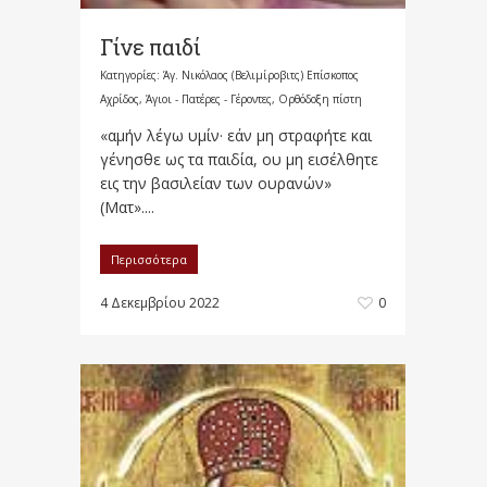
Γίνε παιδί
Κατηγορίες:
Άγ. Νικόλαος (Βελιμίροβιτς) Επίσκοπος
Αχρίδος
,
Άγιοι - Πατέρες - Γέροντες
,
Ορθόδοξη πίστη
«αμήν λέγω υμίν· εάν μη στραφήτε και
γένησθε ως τα παιδία, ου μη εισέλθητε
εις την βασιλείαν των ουρανών»
(Ματ»....
Περισσότερα
4 Δεκεμβρίου 2022
0