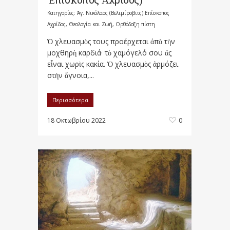
Κατηγορίες:
Άγ. Νικόλαος (Βελιμίροβιτς) Επίσκοπος
Αχρίδος
,
Θεολογία και Ζωή
,
Ορθόδοξη πίστη
Ὁ χλευασμὸς τους προέρχεται ἀπὸ τὴν
μοχθηρὴ καρδιά· τὸ χαμόγελό σου ἂς
εἶναι χωρὶς κακία. Ὁ χλευασμὸς ἁρμόζει
στὴν ἄγνοια,...
Περισσότερα
18 Οκτωβρίου 2022
0