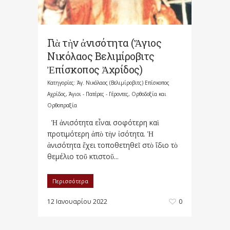
Γιὰ τὴν ἀνισότητα (Ἅγιος
Νικόλαος Βελιμίροβιτς
Ἐπίσκοπος Ἀχρίδος)
Κατηγορίες:
Άγ. Νικόλαος (Βελιμίροβιτς) Επίσκοπος
Αχρίδος
,
Άγιοι - Πατέρες - Γέροντες
,
Ορθοδοξία και
Ορθοπραξία
Ἡ ἀνισότητα εἶναι σοφότερη καὶ
προτιμότερη ἀπὸ τὴν ἰσότητα. Ἡ
ἀνισότητα ἔχει τοποθετηθεῖ στὸ ἴδιο τὸ
θεμέλιο τοῦ κτιστοῦ...
Περισσότερα
12 Ιανουαρίου 2022
0