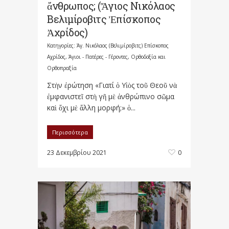
ἄνθρωπος; (Ἅγιος Νικόλαος
Βελιμίροβιτς Ἐπίσκοπος
Ἀχρίδος)
Κατηγορίες:
Άγ. Νικόλαος (Βελιμίροβιτς) Επίσκοπος
Αχρίδος
,
Άγιοι - Πατέρες - Γέροντες
,
Ορθοδοξία και
Ορθοπραξία
Στὴν ἐρώτηση «Γιατί ὁ Υἱὸς τοῦ Θεοῦ νὰ
ἐμφανιστεῖ στὴ γῆ μὲ ἀνθρώπινο σῶμα
καὶ ὄχι μὲ ἄλλη μορφή;» ὁ...
Περισσότερα
23 Δεκεμβρίου 2021
0