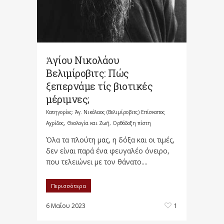
Ἁγίου Νικολάου
Βελιμίροβιτς: Πώς
ξεπερνάμε τίς βιοτικές
μέριμνες;
Κατηγορίες:
Άγ. Νικόλαος (Βελιμίροβιτς) Επίσκοπος
Αχρίδος
,
Θεολογία και Ζωή
,
Ορθόδοξη πίστη
Όλα τα πλούτη μας, η δόξα και οι τιμές,
δεν είναι παρά ένα φευγαλέο όνειρο,
που τελειώνει με τον θάνατο....
Περισσότερα
6 Μαΐου 2023
1