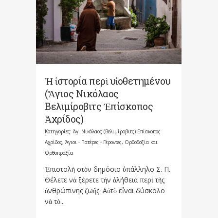
Ἡ ἱστορία περὶ υἱοθετημένου
(Ἅγιος Νικόλαος
Βελιμίροβιτς Ἐπίσκοπος
Ἀχρίδος)
Κατηγορίες:
Άγ. Νικόλαος (Βελιμίροβιτς) Επίσκοπος
Αχρίδος
,
Άγιοι - Πατέρες - Γέροντες
,
Ορθοδοξία και
Ορθοπραξία
Ἐπιστολὴ στὸν δημόσιο ὑπάλληλο Σ. Π.
Θέλετε νὰ ξέρετε τὴν ἀλήθεια περὶ τῆς
ἀνθρώπινης ζωῆς. Αὐτὸ εἶναι δύσκολο
νὰ τὸ...