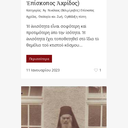
Ἐπίσκοπος Ἀχρίδος)
Κατηγορίες:
Άγ. Νικόλαος (Βελιμίροβιτς) Επίσκοπος
Αχρίδος
,
Θεολογία και Ζωή
,
Ορθόδοξη πίστη
Ἡ ἀνισότητα εἶναι σοφότερη καὶ
προτιμότερη ἀπὸ τὴν ἰσότητα. Ἡ
ἀνισότητα ἔχει τοποθετηθεῖ στὸ ἴδιο τὸ
θεμέλιο τοῦ κτιστοῦ κόσμου....
Περισσότερα
11 Ιανουαρίου 2023
1