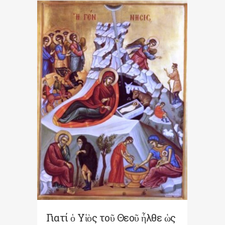
Γιατί ὁ Υἱὸς τοῦ Θεοῦ ἦλθε ὡς