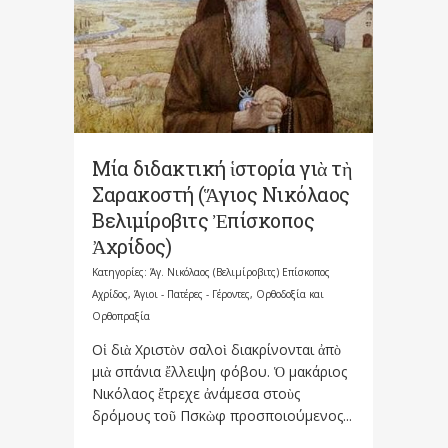
Μία διδακτική ἱστορία γιὰ τὴ
Σαρακοστή (Ἅγιος Νικόλαος
Βελιμίροβιτς Ἐπίσκοπος
Ἀχρίδος)
Κατηγορίες:
Άγ. Νικόλαος (Βελιμίροβιτς) Επίσκοπος
Αχρίδος
,
Άγιοι - Πατέρες - Γέροντες
,
Ορθοδοξία και
Ορθοπραξία
Οἱ διὰ Χριστὸν σαλοὶ διακρίνονται ἀπὸ
μιὰ σπάνια ἔλλειψη φόβου. Ὁ μακάριος
Νικόλαος ἔτρεχε ἀνάμεσα στοὺς
δρόμους τοῦ Πσκὼφ προσποιούμενος...