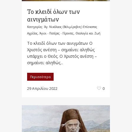
Το κλειδί όλων των
αινιγμάτων
Κατηγορίες:
Άγ. Νικόλαος (Βελιμίροβιτς) Επίσκοπος
Αχρίδος
,
Άγιοι - Πατέρες - Γέροντες
,
Θεολογία και Ζωή
Το κλειδί όλων των αινιγμάτων Ο
Χριστός ανέστη – σημαίνει: αληθώς
υπάρχει ο Θεός. Ο Χριστός ανέστη –
σημαίνει: αληθώς...
Περισσότερα
29 Απριλίου 2022
0