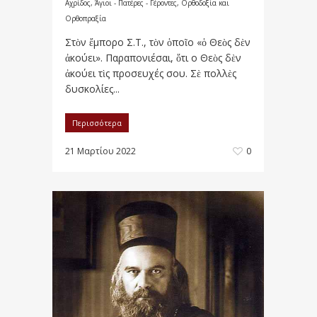
Αχρίδος
,
Άγιοι - Πατέρες - Γέροντες
,
Ορθοδοξία και
Ορθοπραξία
Στὸν ἔμπορο Σ.Τ., τὸν ὁποῖο «ὁ Θεὸς δὲν
ἀκούει». Παραπονιέσαι, ὅτι ο Θεὸς δὲν
ἀκούει τὶς προσευχές σου. Σὲ πολλὲς
δυσκολίες...
Περισσότερα
21 Μαρτίου 2022
0