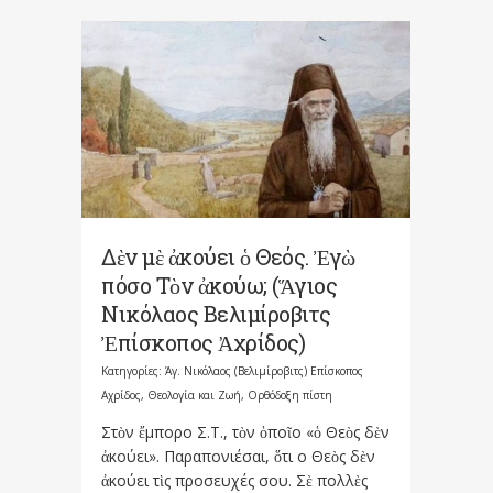
Δὲν μὲ ἀκούει ὁ Θεός. Ἐγὼ
πόσο Τὸν ἀκούω; (Ἅγιος
Νικόλαος Βελιμίροβιτς
Ἐπίσκοπος Ἀχρίδος)
Κατηγορίες:
Άγ. Νικόλαος (Βελιμίροβιτς) Επίσκοπος
Αχρίδος
,
Θεολογία και Ζωή
,
Ορθόδοξη πίστη
Στὸν ἔμπορο Σ.Τ., τὸν ὁποῖο «ὁ Θεὸς δὲν
ἀκούει». Παραπονιέσαι, ὅτι ο Θεὸς δὲν
ἀκούει τὶς προσευχές σου. Σὲ πολλὲς