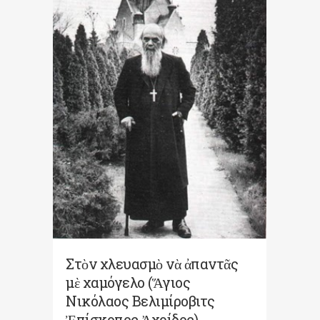
Στὸν χλευασμὸ νὰ ἀπαντᾶς
μὲ χαμόγελο (Ἅγιος
Νικόλαος Βελιμίροβιτς
Ἐπίσκοπος Ἀχρίδος)