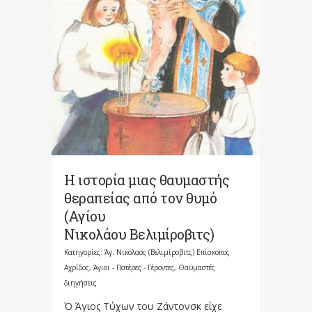
Η ιστορία μιας θαυμαστής
θεραπείας από τον θυμό
(Αγίου
Νικολάου Βελιμίροβιτς)
Κατηγορίες:
Άγ. Νικόλαος (Βελιμίροβιτς) Επίσκοπος
Αχρίδος
,
Άγιοι - Πατέρες - Γέροντες
,
Θαυμαστές
διηγήσεις
Ό Άγιος Τύχων του Ζάντονσκ είχε