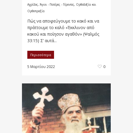
Αχρίδος
,
Άγιοι - Πατέρες - Γέροντες
,
Ορθοδοξία και
Ορθοπραξία
Πώς να αποφεύγουμε το κακό και να
πράττουμε το καλό «Έκκλινον από
κακού και ποίησον αγαθόν» (Ψαλμός
33:15) Σ’ αυτά...
Περισσότερα
5 Μαρτίου 2022
0