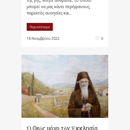
της γης, θνητέ άνθρωπε, το οποίο
μπορεί να μας κάνει περήφανους,
παρεκτός ανοησίες και...
Περισσότερα
18 Νοεμβρίου 2022
0
Ὁ Θεὸς μόνο τὴν Ἐκκλησία