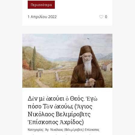
Περισσότερα
1 Απριλίου 2022
0
Δὲν μὲ ἀκούει ὁ Θεός. Ἐγὼ
πόσο Τὸν ἀκούω; (Ἅγιος
Νικόλαος Βελιμίροβιτς
Ἐπίσκοπος Ἀχρίδος)
Κατηγορίες:
Άγ. Νικόλαος (Βελιμίροβιτς) Επίσκοπος