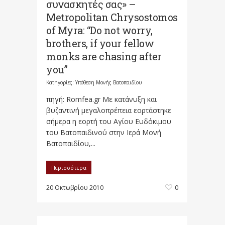
συνασκητές σας» –
Metropolitan Chrysostomos
of Myra: “Do not worry,
brothers, if your fellow
monks are chasing after
you”
Κατηγορίες:
Υπόθεση Μονής Βατοπαιδίου
πηγή: Romfea.gr Με κατάνυξη και
βυζαντινή μεγαλοπρέπεια εορτάστηκε
σήμερα η εορτή του Αγίου Ευδόκιμου
του Βατοπαιδινού στην Ιερά Μονή
Βατοπαιδίου,...
Περισσότερα
20 Οκτωβρίου 2010
0