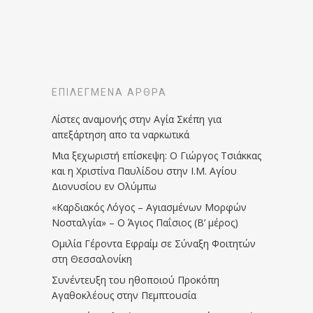
ΕΠΙΛΕΓΜΈΝΑ ΆΡΘΡΑ
Λίστες αναμονής στην Αγία Σκέπη για
απεξάρτηση απο τα ναρκωτικά
Μια ξεχωριστή επίσκεψη: Ο Γιώργος Τσιάκκας
και η Χριστίνα Παυλίδου στην Ι.Μ. Αγίου
Διονυσίου εν Ολύμπω
«Καρδιακός Λόγος – Αγιασμένων Μορφών
Νοσταλγία» – Ο Άγιος Παΐσιος (Β’ μέρος)
Ομιλία Γέροντα Εφραίμ σε Σύναξη Φοιτητών
στη Θεσσαλονίκη
Συνέντευξη του ηθοποιού Προκόπη
Αγαθοκλέους στην Πεμπτουσία