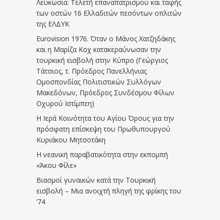
Λευκωσία: Τελετή επαναπατρισμού και ταφής
των οστών 16 Ελλαδιτών πεσόντων οπλιτών
της ΕΛΔΥΚ
Eurovision 1976. Όταν ο Μάνος Χατζηδάκης
και η Μαρίζα Κοχ κατακεραύνωσαν την
τουρκική εισβολή στην Κύπρο (Γεώργιος
Τάτσιος, τ. Πρόεδρος Πανελλήνιας
Ομοσπονδίας Πολιτιστικών Συλλόγων
Μακεδόνων, Πρόεδρος Συνδέσμου Φίλων
Οχυρού Ιστίμπεη)
Η Ιερά Κοινότητα του Αγίου Όρους για την
πρόσφατη επίσκεψη του Πρωθυπουργού
Κυριάκου Μητσοτάκη
Η νεανική παραβατικότητα στην εκπομπή
«Άκου Φίλε»
Βιασμοί γυναικών κατά την Τουρκική
εισβολή – Μια ανοιχτή πληγή της φρίκης του
’74