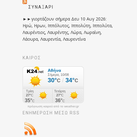
ΣΥΝΑΞΆΡΙ
►►γιορτάζουν σήμερα Δευ 10 Αυγ 2026:
Ηρώ, Ηρων, Ιππόλυτος, Ιππολύτη, Ιππολύτα,
Λαυρέντιος, Λαυρέντης, Λώρα, Λωραίνη,
Λάουρα, Λαυρεντία, Λαυρεντίνα
ΚΑΙΡΟΣ
πρόγνωση καιρού από το weather.gr
ΕΝΗΜΈΡΩΣΉ ΜΕΣΩ RSS