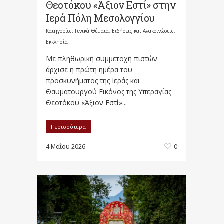
Θεοτόκου «Άξιον Εστί» στην
Ιερά Πόλη Μεσολογγίου
Κατηγορίες:
Γενικά Θέματα
,
Ειδήσεις και Ανακοινώσεις
,
Εκκλησία
Με πληθωρική συμμετοχή πιστών
άρχισε η πρώτη ημέρα του
προσκυνήματος της Ιεράς και
Θαυματουργού Εικόνος της Υπεραγίας
Θεοτόκου «Άξιον Εστί»...
Περισσότερα
4 Μαΐου 2026
0