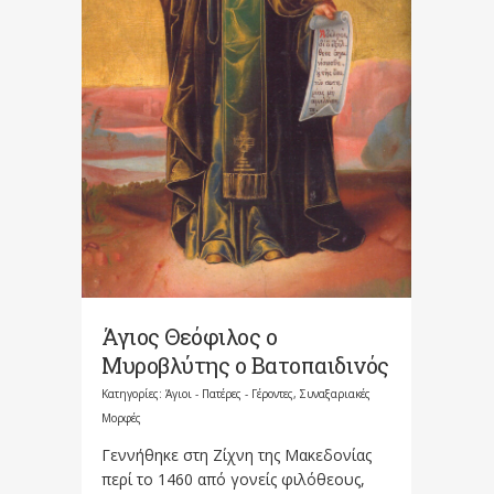
Άγιος Θεόφιλος ο
Μυροβλύτης ο Βατοπαιδινός
Κατηγορίες:
Άγιοι - Πατέρες - Γέροντες
,
Συναξαριακές
Μορφές
Γεννήθηκε στη Ζίχνη της Μακεδονίας
περί το 1460 από γονείς φιλόθεους,