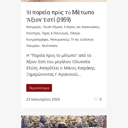
Ἡ πορεία πρὸς τὸ Μέτωπο
Ἄξιον Ἐστί (1959)
Κατηγορίες:
Γενικά Θέματα
,
Ειδήσεις και Ανακοινώσεις
,
Επιστήμες, Τέχνες & Πολιτισμός
,
Θέατρο,
Κινηματογράφος, Ντοκυμανταίρ, TV και Διαδίκτυο
,
Πολυμέσα - Multimedia
Η “Πορεία προς το μέτωπο” από το
Άξιον Εστί του μεγάλου Οδυσσέα
Ελύτη. Απαγέλλει ο Μάνος Κατράκης.
Ξημερώνοντας τ’ Αγιαννιού,...
Περισσότερα
23 Ιανουαρίου 2026
0