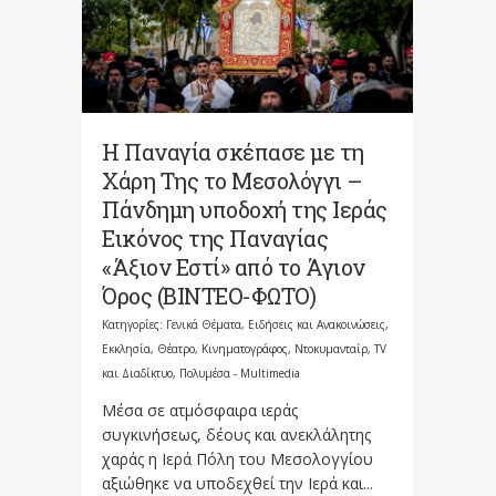
Η Παναγία σκέπασε με τη
Χάρη Της το Μεσολόγγι –
Πάνδημη υποδοχή της Ιεράς
Εικόνος της Παναγίας
«Άξιον Εστί» από το Άγιον
Όρος (ΒΙΝΤΕΟ-ΦΩΤΟ)
Κατηγορίες:
Γενικά Θέματα
,
Ειδήσεις και Ανακοινώσεις
,
Εκκλησία
,
Θέατρο, Κινηματογράφος, Ντοκυμανταίρ, TV
και Διαδίκτυο
,
Πολυμέσα - Multimedia
Μέσα σε ατμόσφαιρα ιεράς
συγκινήσεως, δέους και ανεκλάλητης
χαράς η Ιερά Πόλη του Μεσολογγίου
αξιώθηκε να υποδεχθεί την Ιερά και...