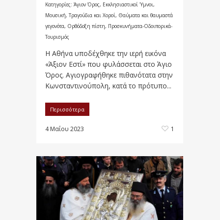
Κατηγορίες:
Άγιον Όρος
,
Εκκλησιαστικοί Ύμνοι,
Μουσική, Τραγούδια και Χοροί
,
Θαύματα και θαυμαστά
γεγονότα
,
Ορθόδοξη πίστη
,
Προσκυνήματα-Οδοιπορικά-
Τουρισμός
Η Αθήνα υποδέχθηκε την ιερή εικόνα
«Άξιον Εστί» που φυλάσσεται στο Άγιο
Όρος. Αγιογραφήθηκε πιθανότατα στην
Κωνσταντινούπολη, κατά το πρότυπο...
Περισσότερα
4 Μαΐου 2023
1