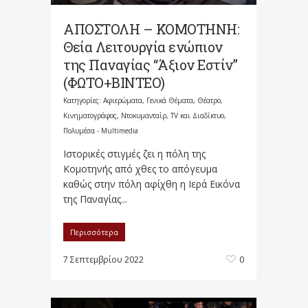
ΑΠΟΣΤΟΛΗ – ΚΟΜΟΤΗΝΗ:
Θεία Λειτουργία ενώπιον
της Παναγίας “Άξιον Εστίν”
(ΦΩΤΟ+ΒΙΝΤΕΟ)
Κατηγορίες:
Αφιερώματα
,
Γενικά Θέματα
,
Θέατρο,
Κινηματογράφος, Ντοκυμανταίρ, TV και Διαδίκτυο
,
Πολυμέσα - Multimedia
Ιστορικές στιγμές ζει η πόλη της
Κομοτηνής από χθες το απόγευμα
καθώς στην πόλη αφίχθη η Ιερά Εικόνα
της Παναγίας...
Περισσότερα
7 Σεπτεμβρίου 2022
0