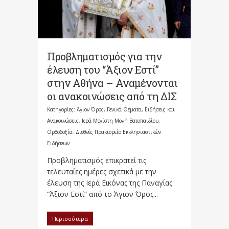
Προβληματισμός για την
έλευση του “Άξιον Εστί”
στην Αθήνα – Αναμένονται
οι ανακοινώσεις από τη ΔΙΣ
Κατηγορίες:
Άγιον Όρος
,
Γενικά Θέματα
,
Ειδήσεις και
Ανακοινώσεις
,
Ιερά Μεγίστη Μονή Βατοπαιδίου
,
Ορθοδοξία· Διεθνές Πρακτορείο Εκκλησιαστικών
Ειδήσεων
Προβληματισμός επικρατεί τις
τελευταίες ημέρες σχετικά με την
έλευση της Ιερά Εικόνας της Παναγίας
“Άξιον Εστί” από το Άγιον Όρος...
Περισσότερα