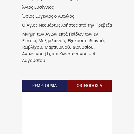
Άγιος Ευσίγνιος
Όσιος Ευγένιος ο Αιτωλός
Ο Άγιος Νεομάρτυς Χρήστος από την Πρέβεζα
Μνήμη των Aγίων επτά Παίδων των εν
Eφέσω, Mαξιμιλιανού, Eξακουστωδιανού,
Iαμβλίχου, Mαρτινιανού, Διονυσίου,
Aντωνίνου (1), και Kωνσταντίνου – 4
Αυγούστου
PEMPTOUSIA
ORTHODOXIA