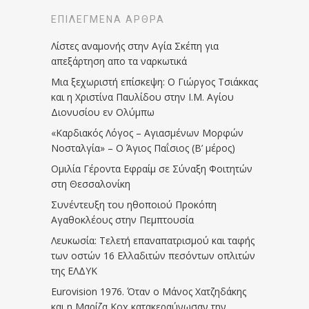
ΕΠΙΛΕΓΜΈΝΑ ΆΡΘΡΑ
Λίστες αναμονής στην Αγία Σκέπη για
απεξάρτηση απο τα ναρκωτικά
Μια ξεχωριστή επίσκεψη: Ο Γιώργος Τσιάκκας
και η Χριστίνα Παυλίδου στην Ι.Μ. Αγίου
Διονυσίου εν Ολύμπω
«Καρδιακός Λόγος – Αγιασμένων Μορφών
Νοσταλγία» – Ο Άγιος Παΐσιος (Β’ μέρος)
Ομιλία Γέροντα Εφραίμ σε Σύναξη Φοιτητών
στη Θεσσαλονίκη
Συνέντευξη του ηθοποιού Προκόπη
Αγαθοκλέους στην Πεμπτουσία
Λευκωσία: Τελετή επαναπατρισμού και ταφής
των οστών 16 Ελλαδιτών πεσόντων οπλιτών
της ΕΛΔΥΚ
Eurovision 1976. Όταν ο Μάνος Χατζηδάκης
και η Μαρίζα Κοχ κατακεραύνωσαν την