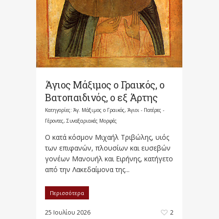
Άγιος Μάξιμος ο Γραικός, ο
Βατοπαιδινός, ο εξ Άρτης
Κατηγορίες:
Άγ. Μάξιμος ο Γραικός
,
Άγιοι - Πατέρες -
Γέροντες
,
Συναξαριακές Μορφές
Ο κατά κόσμον Μιχαήλ Τριβώλης, υιός
των επιφανών, πλουσίων και ευσεβών
γονέων Μανουήλ και Ειρήνης, κατήγετο
από την Λακεδαίμονα της...
Περισσότερα
25 Ιουλίου 2026
2