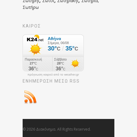
Σωτήρης, Σώτος, Σωτηράκης, Σωτηρία,
Σωτήρω
ΚΑΙΡΟΣ
πρόγνωση καιρού από το weather.gr
ΕΝΗΜΈΡΩΣΉ ΜΕΣΩ RSS
© 2026 Διακόνημα. All Rights Reserved.