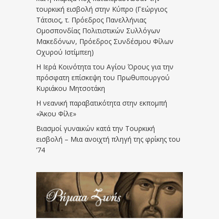
τουρκική εισβολή στην Κύπρο (Γεώργιος
Τάτσιος, τ. Πρόεδρος Πανελλήνιας
Ομοσπονδίας Πολιτιστικών Συλλόγων
Μακεδόνων, Πρόεδρος Συνδέσμου Φίλων
Οχυρού Ιστίμπεη)
Η Ιερά Κοινότητα του Αγίου Όρους για την
πρόσφατη επίσκεψη του Πρωθυπουργού
Κυριάκου Μητσοτάκη
Η νεανική παραβατικότητα στην εκπομπή
«Άκου Φίλε»
Βιασμοί γυναικών κατά την Τουρκική
εισβολή – Μια ανοιχτή πληγή της φρίκης του
’74