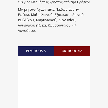
Ο Άγιος Νεομάρτυς Χρήστος από την Πρέβεζα
Μνήμη των Aγίων επτά Παίδων των εν
Eφέσω, Mαξιμιλιανού, Eξακουστωδιανού,
Iαμβλίχου, Mαρτινιανού, Διονυσίου,
Aντωνίνου (1), και Kωνσταντίνου – 4
Αυγούστου
PEMPTOUSIA
ORTHODOXIA