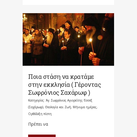
Ποια στάση να κρατάμε
στην εκκλησία ( Γέροντας
Σωφρόνιος Σαχάρωφ )
Κατηγορίες:
Άγ. Σωφρόνιος Αγιορείτης-'Εσσεξ
(Σαχάρωφ)
,
Θεολογία και Ζωή
,
Μήνυμα ημέρας
,
Ορθόδοξη πίστη
Πρέπει να