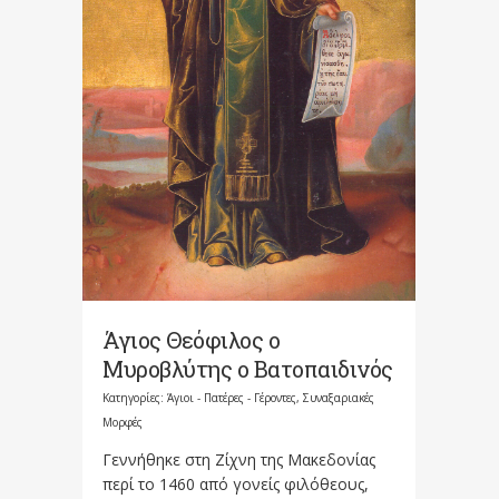
Άγιος Θεόφιλος ο
Μυροβλύτης ο Βατοπαιδινός
Κατηγορίες:
Άγιοι - Πατέρες - Γέροντες
,
Συναξαριακές
Μορφές
Γεννήθηκε στη Ζίχνη της Μακεδονίας
περί το 1460 από γονείς φιλόθεους,