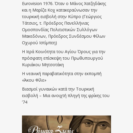
Eurovision 1976. Όταν ο Μάνος Χατζηδάκης
και η Μαρίζα Κοχ κατακεραύνωσαν την
τουρκική εισβολή στην Κύπρο (Γεώργιος
Τάτσιος, τ. Πρόεδρος Πανελλήνιας
Ομοσπονδίας Πολιτιστικών Συλλόγων
Μακεδόνων, Πρόεδρος Συνδέσμου Φίλων
Οχυρού Ιστίμπεη)
Η Ιερά Κοινότητα του Αγίου Όρους για την
πρόσφατη επίσκεψη του Πρωθυπουργού
Κυριάκου Μητσοτάκη
Η νεανική παραβατικότητα στην εκπομπή
«Άκου Φίλε»
Βιασμοί γυναικών κατά την Τουρκική
εισβολή – Μια ανοιχτή πληγή της φρίκης του
’74