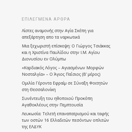
ΕΠΙΛΕΓΜΈΝΑ ΆΡΘΡΑ
Λίστες αναμονής στην Αγία Σκέπη για
απεξάρτηση απο τα ναρκωτικά
Μια ξεχωριστή επίσκεψη: Ο Γιώργος Τσιάκκας
και η Χριστίνα Παυλίδου στην Ι.Μ. Αγίου
Διονυσίου εν Ολύμπω
«Καρδιακός Λόγος – Αγιασμένων Μορφών
Νοσταλγία» – Ο Άγιος Παΐσιος (Β’ μέρος)
Ομιλία Γέροντα Εφραίμ σε Σύναξη Φοιτητών
στη Θεσσαλονίκη
Συνέντευξη του ηθοποιού Προκόπη
Αγαθοκλέους στην Πεμπτουσία
Λευκωσία: Τελετή επαναπατρισμού και ταφής
των οστών 16 Ελλαδιτών πεσόντων οπλιτών
της ΕΛΔΥΚ