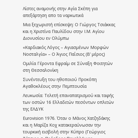
Λίστες αναμονής στην Αγία Σκέπη για
απεξάρτηση απο τα ναρκωτικά
Μια ξεχωριστή επίσκεψη: Ο Γιώργος Τσιάκκας
και η Χριστίνα Παυλίδου στην Ι.Μ. Αγίου
Διονυσίου εν Ολύμπω
«Καρδιακός Λόγος – Αγιασμένων Μορφών
Νοσταλγία» – Ο Άγιος Παΐσιος (Β’ μέρος)
Ομιλία Γέροντα Εφραίμ σε Σύναξη Φοιτητών
στη Θεσσαλονίκη
Συνέντευξη του ηθοποιού Προκόπη
Αγαθοκλέους στην Πεμπτουσία
Λευκωσία: Τελετή επαναπατρισμού και ταφής
των οστών 16 Ελλαδιτών πεσόντων οπλιτών
της ΕΛΔΥΚ
Eurovision 1976. Όταν ο Μάνος Χατζηδάκης
και η Μαρίζα Κοχ κατακεραύνωσαν την
τουρκική εισβολή στην Κύπρο (Γεώργιος