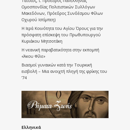
Τάτσιος, τ. Πρόεδρος Πανελλήνιας
Ομοσπονδίας Πολιτιστικών Συλλόγων
Μακεδόνων, Πρόεδρος Συνδέσμου Φίλων
Οχυρού Ιστίμπεη)
Η Ιερά Κοινότητα του Αγίου Όρους για την
πρόσφατη επίσκεψη του Πρωθυπουργού
Κυριάκου Μητσοτάκη
Η νεανική παραβατικότητα στην εκπομπή
«Άκου Φίλε»
Βιασμοί γυναικών κατά την Τουρκική
εισβολή – Μια ανοιχτή πληγή της φρίκης του
’74
Ελληνικά