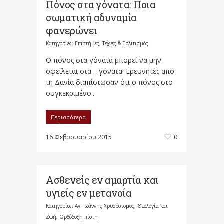
Πόνος στα γόνατα: Ποια
σωματική αδυναμία
φανερώνει
Κατηγορίες:
Επιστήμες, Τέχνες & Πολιτισμός
Ο πόνος στα γόνατα μπορεί να μην
οφείλεται στα… γόνατα! Ερευνητές από
τη Δανία διαπίστωσαν ότι ο πόνος στο
συγκεκριμένο...
Περισσότερα
16 Φεβρουαρίου 2015
0
Ασθενείς εν αμαρτία και
υγιείς εν μετανοία
Κατηγορίες:
Άγ. Ιωάννης Χρυσόστομος
,
Θεολογία και
Ζωή
,
Ορθόδοξη πίστη