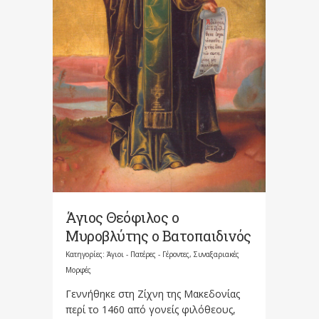
Άγιος Θεόφιλος ο
Μυροβλύτης ο Βατοπαιδινός
Κατηγορίες:
Άγιοι - Πατέρες - Γέροντες
,
Συναξαριακές
Μορφές
Γεννήθηκε στη Ζίχνη της Μακεδονίας
περί το 1460 από γονείς φιλόθεους,