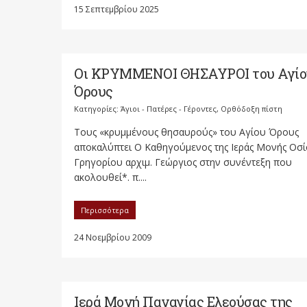
15 Σεπτεμβρίου 2025
Οι ΚΡΥΜΜΕΝΟΙ ΘΗΣΑΥΡΟΙ του Αγίο
Όρους
Κατηγορίες:
Άγιοι - Πατέρες - Γέροντες
,
Ορθόδοξη πίστη
Τους «κρυμμένους θησαυρούς» του Αγίου Όρους
αποκαλύπτει Ο Καθηγούμενος της Ιεράς Μονής Οσ
Γρηγορίου αρχιμ. Γεώργιος στην συνέντεξη που
ακολουθεί*. π....
Περισσότερα
24 Νοεμβρίου 2009
Ιερά Μονή Παναγίας Ελεούσας της