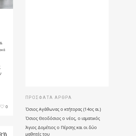
 &
ακά
ς
ν
ΠΡΌΣΦΑΤΑ ΆΡΘΡΑ
0
Όσιος Αγάθωνας ο κτήτορας (14ος αι.)
Όσιος Θεοδόσιος ο νέος, ο ιαματικός
Άγιος Δομέτιος ο Πέρσης και οι δύο
83)
μαθητές του