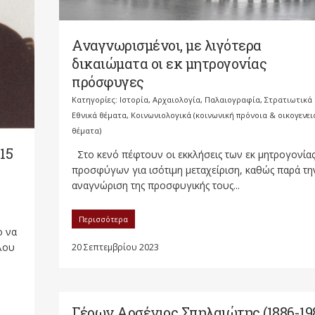
Αναγνωρισμένοι, με λιγότερα
δικαιώματα οι εκ μητρογονίας
πρόσφυγες
Κατηγορίες:
Ιστορία, Αρχαιολογία, Παλαιογραφία, Στρατιωτικά
Εθνικά θέματα
,
Κοινωνιολογικά (κοινωνική πρόνοια & οικογενει
θέματα)
15
Στο κενό πέφτουν οι εκκλήσεις των εκ μητρογονία
προσφύγων για ισότιμη μεταχείριση, καθώς παρά τη
αναγνώριση της προσφυγικής τους...
Περισσότερα
ο να
άλου
20 Σεπτεμβρίου 2023
Γέρων Αρσένιος Σπηλαιώτης (1886-19