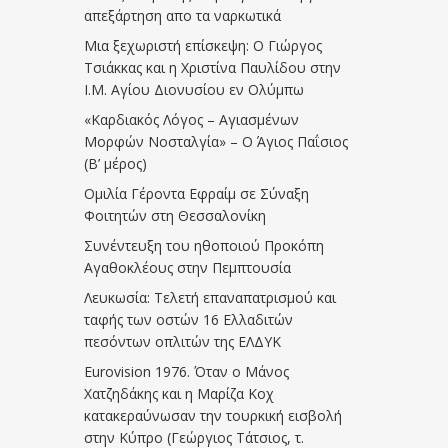
απεξάρτηση απο τα ναρκωτικά
Μια ξεχωριστή επίσκεψη: Ο Γιώργος
Τσιάκκας και η Χριστίνα Παυλίδου στην
Ι.Μ. Αγίου Διονυσίου εν Ολύμπω
«Καρδιακός Λόγος – Αγιασμένων
Μορφών Νοσταλγία» – Ο Άγιος Παΐσιος
(Β’ μέρος)
Ομιλία Γέροντα Εφραίμ σε Σύναξη
Φοιτητών στη Θεσσαλονίκη
Συνέντευξη του ηθοποιού Προκόπη
Αγαθοκλέους στην Πεμπτουσία
Λευκωσία: Τελετή επαναπατρισμού και
ταφής των οστών 16 Ελλαδιτών
πεσόντων οπλιτών της ΕΛΔΥΚ
Eurovision 1976. Όταν ο Μάνος
Χατζηδάκης και η Μαρίζα Κοχ
κατακεραύνωσαν την τουρκική εισβολή
στην Κύπρο (Γεώργιος Τάτσιος, τ.