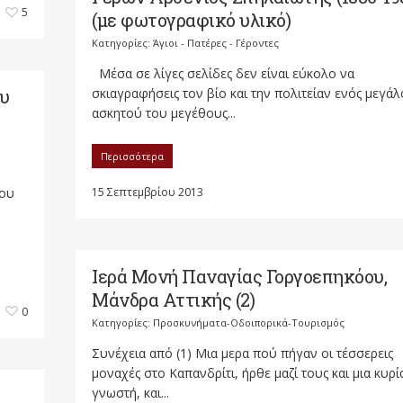
5
(με φωτογραφικό υλικό)
Κατηγορίες:
Άγιοι - Πατέρες - Γέροντες
Μέσα σε λίγες σελίδες δεν είναι εύκολο να
υ
σκιαγραφήσεις τον βίο και την πολιτείαν ενός μεγά
ασκητού του μεγέθους...
Περισσότερα
ίου
15 Σεπτεμβρίου 2013
Ιερά Μονή Παναγίας Γοργοεπηκόου,
Μάνδρα Αττικής (2)
0
Κατηγορίες:
Προσκυνήματα-Οδοιπορικά-Τουρισμός
Συνέχεια από (1) Μια μερα πού πήγαν οι τέσσερεις
μοναχές στο Καπανδρίτι, ήρθε μαζί τους και μια κυρί
γνωστή, και...