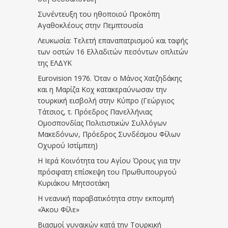
Συνέντευξη του ηθοποιού Προκόπη
Αγαθοκλέους στην Πεμπτουσία
Λευκωσία: Τελετή επαναπατρισμού και ταφής
των οστών 16 Ελλαδιτών πεσόντων οπλιτών
της ΕΛΔΥΚ
Eurovision 1976. Όταν ο Μάνος Χατζηδάκης
και η Μαρίζα Κοχ κατακεραύνωσαν την
τουρκική εισβολή στην Κύπρο (Γεώργιος
Τάτσιος, τ. Πρόεδρος Πανελλήνιας
Ομοσπονδίας Πολιτιστικών Συλλόγων
Μακεδόνων, Πρόεδρος Συνδέσμου Φίλων
Οχυρού Ιστίμπεη)
Η Ιερά Κοινότητα του Αγίου Όρους για την
πρόσφατη επίσκεψη του Πρωθυπουργού
Κυριάκου Μητσοτάκη
Η νεανική παραβατικότητα στην εκπομπή
«Άκου Φίλε»
Βιασμοί γυναικών κατά την Τουρκική