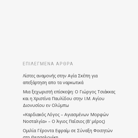
ΕΠΙΛΕΓΜΈΝΑ ΆΡΘΡΑ
Λίστες αναμονής στην Αγία Σκέπη για
απεξάρτηση απο τα ναρκωτικά
Μια ξεχωριστή επίσκεψη: Ο Γιώργος Τσιάκκας
και η Χριστίνα Παυλίδου στην Ι.Μ. Αγίου
Διονυσίου εν Ολύμπω
«Καρδιακός Λόγος – Αγιασμένων Μορφών
Νοσταλγία» – Ο Άγιος Παΐσιος (Β’ μέρος)
Ομιλία Γέροντα Εφραίμ σε Σύναξη Φοιτητών
στη Θεσσαλονίκη