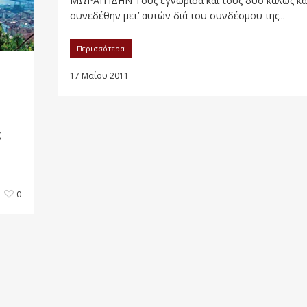
ΜΩΡΑΪΤΙΔΗΝ Τους εγνώρισα και τους δύο καλώς κα
συνεδέθην μετ’ αυτών διά του συνδέσμου της...
Περισσότερα
17 Μαΐου 2011
ς
0