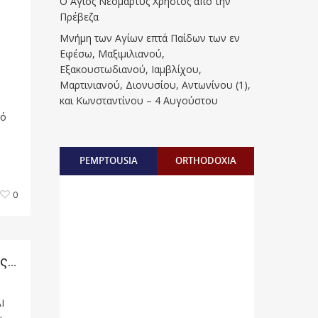
Ο Άγιος Νεομάρτυς Χρήστος από την
Πρέβεζα
Μνήμη των Aγίων επτά Παίδων των εν
Eφέσω, Mαξιμιλιανού,
Eξακουστωδιανού, Iαμβλίχου,
Mαρτινιανού, Διονυσίου, Aντωνίνου (1),
και Kωνσταντίνου – 4 Αυγούστου
πό
PEMPTOUSIA
ORTHODOXIA
0
ις…
Ι