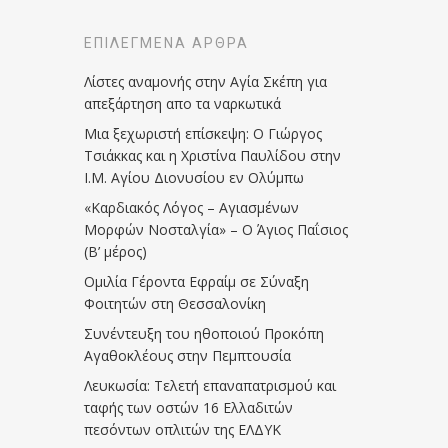
ΕΠΙΛΕΓΜΈΝΑ ΆΡΘΡΑ
Λίστες αναμονής στην Αγία Σκέπη για
απεξάρτηση απο τα ναρκωτικά
Μια ξεχωριστή επίσκεψη: Ο Γιώργος
Τσιάκκας και η Χριστίνα Παυλίδου στην
Ι.Μ. Αγίου Διονυσίου εν Ολύμπω
«Καρδιακός Λόγος – Αγιασμένων
Μορφών Νοσταλγία» – Ο Άγιος Παΐσιος
(Β’ μέρος)
Ομιλία Γέροντα Εφραίμ σε Σύναξη
Φοιτητών στη Θεσσαλονίκη
Συνέντευξη του ηθοποιού Προκόπη
Αγαθοκλέους στην Πεμπτουσία
Λευκωσία: Τελετή επαναπατρισμού και
ταφής των οστών 16 Ελλαδιτών
πεσόντων οπλιτών της ΕΛΔΥΚ