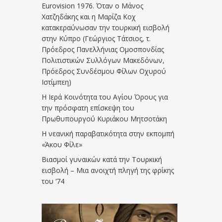
Eurovision 1976. Όταν ο Μάνος
Χατζηδάκης και η Μαρίζα Κοχ
κατακεραύνωσαν την τουρκική εισβολή
στην Κύπρο (Γεώργιος Τάτσιος, τ.
Πρόεδρος Πανελλήνιας Ομοσπονδίας
Πολιτιστικών Συλλόγων Μακεδόνων,
Πρόεδρος Συνδέσμου Φίλων Οχυρού
Ιστίμπεη)
Η Ιερά Κοινότητα του Αγίου Όρους για
την πρόσφατη επίσκεψη του
Πρωθυπουργού Κυριάκου Μητσοτάκη
Η νεανική παραβατικότητα στην εκπομπή
«Άκου Φίλε»
Βιασμοί γυναικών κατά την Τουρκική
εισβολή – Μια ανοιχτή πληγή της φρίκης
του ’74