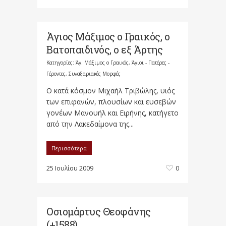
Άγιος Μάξιμος ο Γραικός, ο
Βατοπαιδινός, ο εξ Άρτης
Κατηγορίες:
Άγ. Μάξιμος ο Γραικός
,
Άγιοι - Πατέρες -
Γέροντες
,
Συναξαριακές Μορφές
Ο κατά κόσμον Μιχαήλ Τριβώλης, υιός
των επιφανών, πλουσίων και ευσεβών
γονέων Μανουήλ και Ειρήνης, κατήγετο
από την Λακεδαίμονα της...
Περισσότερα
25 Ιουλίου 2009
0
Οσιομάρτυς Θεοφάνης
(+1588)