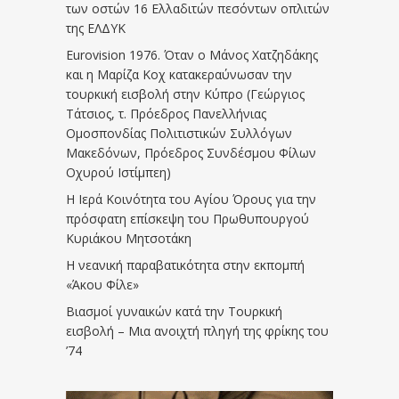
των οστών 16 Ελλαδιτών πεσόντων οπλιτών
της ΕΛΔΥΚ
Eurovision 1976. Όταν ο Μάνος Χατζηδάκης
και η Μαρίζα Κοχ κατακεραύνωσαν την
τουρκική εισβολή στην Κύπρο (Γεώργιος
Τάτσιος, τ. Πρόεδρος Πανελλήνιας
Ομοσπονδίας Πολιτιστικών Συλλόγων
Μακεδόνων, Πρόεδρος Συνδέσμου Φίλων
Οχυρού Ιστίμπεη)
Η Ιερά Κοινότητα του Αγίου Όρους για την
πρόσφατη επίσκεψη του Πρωθυπουργού
Κυριάκου Μητσοτάκη
Η νεανική παραβατικότητα στην εκπομπή
«Άκου Φίλε»
Βιασμοί γυναικών κατά την Τουρκική
εισβολή – Μια ανοιχτή πληγή της φρίκης του
’74