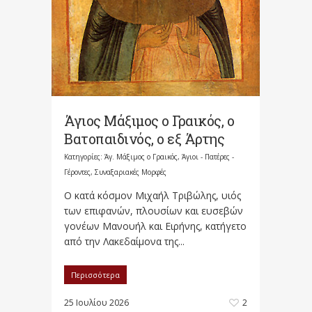
Άγιος Μάξιμος ο Γραικός, ο
Βατοπαιδινός, ο εξ Άρτης
Κατηγορίες:
Άγ. Μάξιμος ο Γραικός
,
Άγιοι - Πατέρες -
Γέροντες
,
Συναξαριακές Μορφές
Ο κατά κόσμον Μιχαήλ Τριβώλης, υιός
των επιφανών, πλουσίων και ευσεβών
γονέων Μανουήλ και Ειρήνης, κατήγετο
από την Λακεδαίμονα της...
Περισσότερα
25 Ιουλίου 2026
2