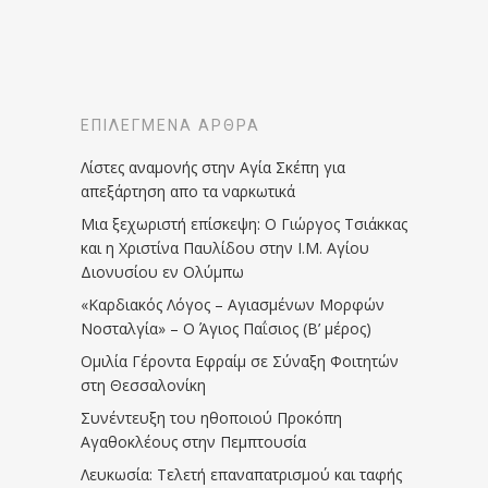
ΕΠΙΛΕΓΜΈΝΑ ΆΡΘΡΑ
Λίστες αναμονής στην Αγία Σκέπη για
απεξάρτηση απο τα ναρκωτικά
Μια ξεχωριστή επίσκεψη: Ο Γιώργος Τσιάκκας
και η Χριστίνα Παυλίδου στην Ι.Μ. Αγίου
Διονυσίου εν Ολύμπω
«Καρδιακός Λόγος – Αγιασμένων Μορφών
Νοσταλγία» – Ο Άγιος Παΐσιος (Β’ μέρος)
Ομιλία Γέροντα Εφραίμ σε Σύναξη Φοιτητών
στη Θεσσαλονίκη
Συνέντευξη του ηθοποιού Προκόπη
Αγαθοκλέους στην Πεμπτουσία
Λευκωσία: Τελετή επαναπατρισμού και ταφής