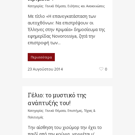
Κατηγορίες:
Γενικά Θέματα
,
Ειδήσεις και Ανακοινώσεις
Με τίτλο «Η επανεγκατάσταση των
αυτοχθόνων: Να επιστρέψουν οι
Έλληνες στην Κριμαία» δημοσίευμα της
εφημερίδας Novorossiya, ζητά την
επιστροφή των...
Περισσότερα
23 Αυγούστου 2014
0
Γέλιο: το μυστικό της
ανάπτυξής του!
Κατηγορίες:
Γενικά Θέματα
,
Επιστήμες, Τέχνες &
Πολιτισμός
Την αίσθηση του χιούμορ την έχει το
παιδί από την κούνια, γεννιέται μ’