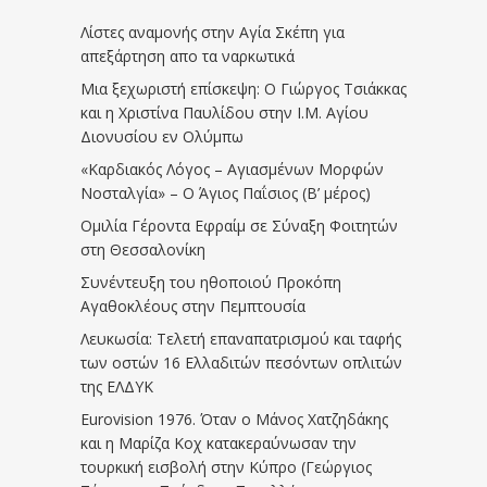
Λίστες αναμονής στην Αγία Σκέπη για
απεξάρτηση απο τα ναρκωτικά
Μια ξεχωριστή επίσκεψη: Ο Γιώργος Τσιάκκας
και η Χριστίνα Παυλίδου στην Ι.Μ. Αγίου
Διονυσίου εν Ολύμπω
«Καρδιακός Λόγος – Αγιασμένων Μορφών
Νοσταλγία» – Ο Άγιος Παΐσιος (Β’ μέρος)
Ομιλία Γέροντα Εφραίμ σε Σύναξη Φοιτητών
στη Θεσσαλονίκη
Συνέντευξη του ηθοποιού Προκόπη
Αγαθοκλέους στην Πεμπτουσία
Λευκωσία: Τελετή επαναπατρισμού και ταφής
των οστών 16 Ελλαδιτών πεσόντων οπλιτών
της ΕΛΔΥΚ
Eurovision 1976. Όταν ο Μάνος Χατζηδάκης
και η Μαρίζα Κοχ κατακεραύνωσαν την
τουρκική εισβολή στην Κύπρο (Γεώργιος