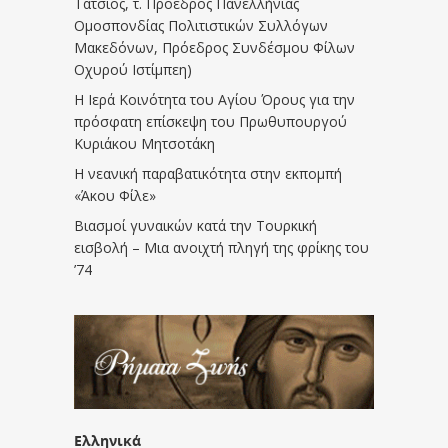
Τάτσιος, τ. Πρόεδρος Πανελλήνιας
Ομοσπονδίας Πολιτιστικών Συλλόγων
Μακεδόνων, Πρόεδρος Συνδέσμου Φίλων
Οχυρού Ιστίμπεη)
Η Ιερά Κοινότητα του Αγίου Όρους για την
πρόσφατη επίσκεψη του Πρωθυπουργού
Κυριάκου Μητσοτάκη
Η νεανική παραβατικότητα στην εκπομπή
«Άκου Φίλε»
Βιασμοί γυναικών κατά την Τουρκική
εισβολή – Μια ανοιχτή πληγή της φρίκης του
’74
Ελληνικά