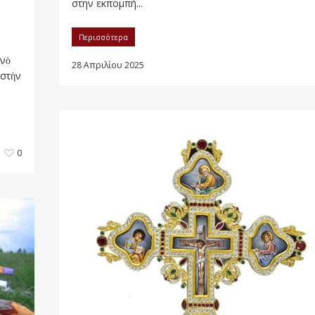
στην εκπομπή...
Περισσότερα
ινὸ
28 Απριλίου 2025
 στὴν
0