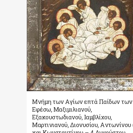
Μνήμη των Aγίων επτά Παίδων των
Eφέσω, Mαξιμιλιανού,
Eξακουστωδιανού, Iαμβλίχου,
Mαρτινιανού, Διονυσίου, Aντωνίνου (
και Kωνσταντίνου – 4 Αυγούστου