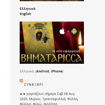
Ελληνικά
English
Ελληνικά: (
Android
,
iPhone
)
ν
ΣΥΝΑΞΆΡΙ
►►γιορτάζουν σήμερα Σαβ 08 Αυγ
2026: Μυρων, Τριανταφυλλιά, Φύλλη,
Φύλλια, Φιλιώ, Φιλλίτσα,