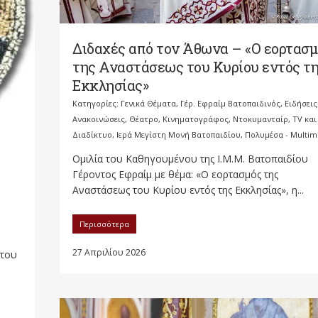
Διδαχές από τον Άθωνα – «Ο εορτασμ
της Αναστάσεως του Κυρίου εντός τ
Εκκλησίας»
Κατηγορίες:
Γενικά Θέματα
,
Γέρ. Εφραίμ Βατοπαιδινός
,
Ειδήσεις
Ανακοινώσεις
,
Θέατρο, Κινηματογράφος, Ντοκυμανταίρ, TV και
Διαδίκτυο
,
Ιερά Μεγίστη Μονή Βατοπαιδίου
,
Πολυμέσα - Multim
Ομιλία του Καθηγουμένου της Ι.Μ.Μ. Βατοπαιδίου
Γέροντος Εφραίμ με θέμα: «Ο εορτασμός της
Αναστάσεως του Κυρίου εντός της Εκκλησίας», η...
Περισσότερα
27 Απριλίου 2026
 του