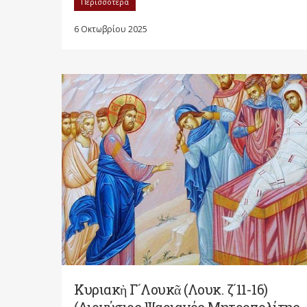
Περισσότερα
6 Οκτωβρίου 2025
Κυριακὴ Γ´Λουκᾶ (Λουκ. ζ´11-16)