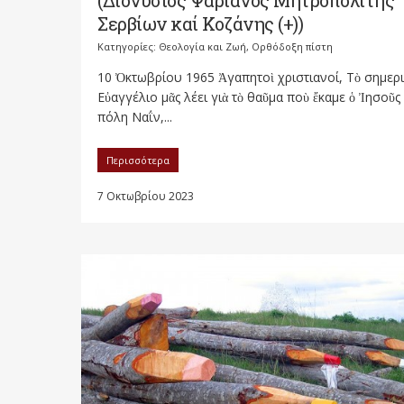
(Διονύσιος Ψαριανός Μητροπολίτης
Σερβίων καί Κοζάνης (+))
Κατηγορίες:
Θεολογία και Ζωή
,
Ορθόδοξη πίστη
10 Ὀκτωβρίου 1965 Ἀγαπητοὶ χριστιανοί, Τὸ σημερ
Εὐαγγέλιο μᾶς λέει γιὰ τὸ θαῦμα ποὺ ἔκαμε ὁ Ἰησοῦς
πόλη Ναΐν,...
Περισσότερα
7 Οκτωβρίου 2023