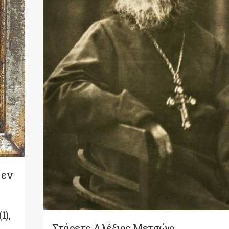
 εν
1),
Στάρετς Αλέξιος Μετσώφ