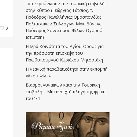
κατακεραύνωσαν την τουρκική εισβολή
στην Κύπρο (Γεώργιος Τάτσιος, τ.
Πρόεδρος Πανελλήνιας Ομοσπονδίας
Πολιτιστικών Συλλόγων Μακεδόνων,
0
Πρόεδρος Συνδέσμου Φίλων Οχυρού
Ιστίμπεη)
Η Ιερά Κοινότητα του Αγίου Όρους για
την πρόσφατη επίσκεψη του
Πρωθυπουργού Κυριάκου Μητσοτάκη
Η νεανική παραβατικότητα στην εκπομπή
«Άκου Φίλε»
Βιασμοί γυναικών κατά την Τουρκική
εισβολή – Μια ανοιχτή πληγή της φρίκης
του ’74