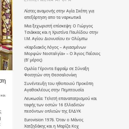
Λίστες αναμονής στην Αγία Σκέπη για
απεξάρτηση απο τα ναρκωτικά
Μια ξεχωριστή επίσκεψη: Ο Γιώργος
Τσιάκκας και η Χριστίνα Παυλίδου στην
Ι.Μ. Αγίου Διονυσίου εν Ολύμπω
«Καρδιακός Λόγος – Αγιασμένων
Μορφών Νοσταλγία» – Ο Άγιος Παΐσιος
(Β’ μέρος)
Ομιλία Γέροντα Εφραίμ σε Σύναξη
Φοιτητών στη Θεσσαλονίκη
ση
Συνέντευξη του ηθοποιού Προκόπη
Αγαθοκλέους στην Πεμπτουσία
 και
Λευκωσία: Τελετή επαναπατρισμού και
ταφής των οστών 16 Ελλαδιτών
πεσόντων οπλιτών της ΕΛΔΥΚ
ς
η
Eurovision 1976. Όταν ο Μάνος
ε
Χατζηδάκης και η Μαρίζα Κοχ