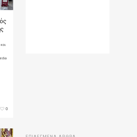
ός
ης
 και
edia
0
ΕΠΙΛΕΓΜΈΝΑ ΆΡΘΡΑ