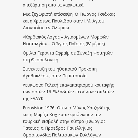
απεξάρτηση απο τα ναρκωτικά
Μια ξεχωριστή επίσκεψη: Ο Γιώργος Τσιάκκας
και η Χριστίνα Παυλίδου στην Ι.Μ. Αγίου
Διονυσίου εν Ολύμπω
«Καρδιακός Λόγος – Αγιασμένων Μορφών
Νοσταλγία» – Ο Άγιος Παΐσιος (Β’ μέρος)
Ομιλία Γέροντα Εφραίμ σε Σύναξη Φοιτητών
στη Θεσσαλονίκη
Συνέντευξη του ηθοποιού Προκόπη
Αγαθοκλέους στην Πεμπτουσία
Λευκωσία: Τελετή επαναπατρισμού και ταφής
των οστών 16 Ελλαδιτών πεσόντων οπλιτών
της ΕΛΔΥΚ
Eurovision 1976. Όταν ο Μάνος Χατζηδάκης
και η Μαρίζα Κοχ κατακεραύνωσαν την
τουρκική εισβολή στην Κύπρο (Γεώργιος
Τάτσιος, τ. Πρόεδρος Πανελλήνιας
Ομοσπονδίας Πολιτιστικών Συλλόγων