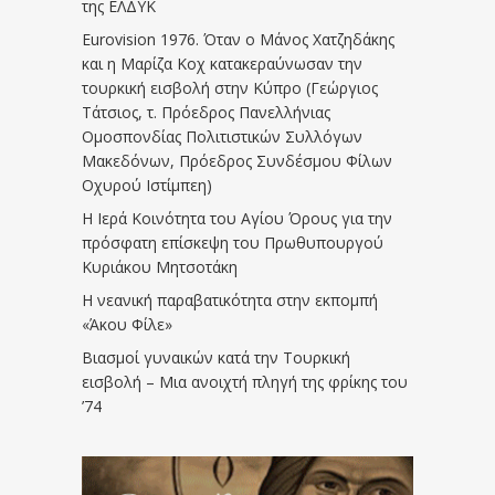
της ΕΛΔΥΚ
Eurovision 1976. Όταν ο Μάνος Χατζηδάκης
και η Μαρίζα Κοχ κατακεραύνωσαν την
τουρκική εισβολή στην Κύπρο (Γεώργιος
Τάτσιος, τ. Πρόεδρος Πανελλήνιας
Ομοσπονδίας Πολιτιστικών Συλλόγων
Μακεδόνων, Πρόεδρος Συνδέσμου Φίλων
Οχυρού Ιστίμπεη)
Η Ιερά Κοινότητα του Αγίου Όρους για την
πρόσφατη επίσκεψη του Πρωθυπουργού
Κυριάκου Μητσοτάκη
Η νεανική παραβατικότητα στην εκπομπή
«Άκου Φίλε»
Βιασμοί γυναικών κατά την Τουρκική
εισβολή – Μια ανοιχτή πληγή της φρίκης του
’74