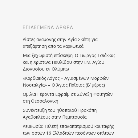
ΕΠΙΛΕΓΜΈΝΑ ΆΡΘΡΑ
Λίστες αναμονής στην Αγία Σκέπη για
απεξάρτηση απο τα ναρκωτικά
Μια ξεχωριστή επίσκεψη: Ο Γιώργος Τσιάκκας
και η Χριστίνα Παυλίδου στην Ι.Μ. Αγίου
Διονυσίου εν Ολύμπω
«Καρδιακός Λόγος – Αγιασμένων Μορφών
Νοσταλγία» – Ο Άγιος Παΐσιος (Β’ μέρος)
Ομιλία Γέροντα Εφραίμ σε Σύναξη Φοιτητών
στη Θεσσαλονίκη
Συνέντευξη του ηθοποιού Προκόπη
Αγαθοκλέους στην Πεμπτουσία
Λευκωσία: Τελετή επαναπατρισμού και ταφής
των οστών 16 Ελλαδιτών πεσόντων οπλιτών