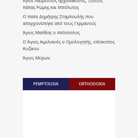
Άγιοι Λαυρέντιος αρχιδιάκονος, Ξύστος
πάπας Ρώμης και Ιππόλυτος
Ο παπα Δημήτρης Σταμπουλής που
απαγχονίστηκε από τους Γερμανούς
Άγιος Ματθίας ο Απόστολος
Ο Άγιος Αιμιλιανός ο Ομολογητής, επίσκοπος
Κυζίκου
Άγιος Μύρων
PEMPTOUSIA
ORTHODOXIA