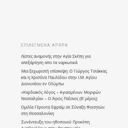
ΕΠΙΛΕΓΜΈΝΑ ΆΡΘΡΑ
Λίστες αναμονής στην Αγία Σκέπη για
απεξάρτηση απο τα ναρκωτικά
Μια ξεχωριστή επίσκεψη: Ο Γιώργος Τσιάκκας
και η Χριστίνα Παυλίδου στην Ι.Μ. Αγίου
Διονυσίου εν Ολύμπω
«Καρδιακός Λόγος – Αγιασμένων Μορφών
Νοσταλγία» – Ο Άγιος Παΐσιος (Β’ μέρος)
Ομιλία Γέροντα Εφραίμ σε Σύναξη Φοιτητών
στη Θεσσαλονίκη
Συνέντευξη του ηθοποιού Προκόπη