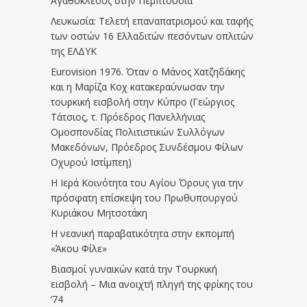
Αγαθοκλέους στην Πεμπτουσία
Λευκωσία: Τελετή επαναπατρισμού και ταφής
των οστών 16 Ελλαδιτών πεσόντων οπλιτών
της ΕΛΔΥΚ
Eurovision 1976. Όταν ο Μάνος Χατζηδάκης
και η Μαρίζα Κοχ κατακεραύνωσαν την
τουρκική εισβολή στην Κύπρο (Γεώργιος
Τάτσιος, τ. Πρόεδρος Πανελλήνιας
Ομοσπονδίας Πολιτιστικών Συλλόγων
Μακεδόνων, Πρόεδρος Συνδέσμου Φίλων
Οχυρού Ιστίμπεη)
Η Ιερά Κοινότητα του Αγίου Όρους για την
πρόσφατη επίσκεψη του Πρωθυπουργού
Κυριάκου Μητσοτάκη
Η νεανική παραβατικότητα στην εκπομπή
«Άκου Φίλε»
Βιασμοί γυναικών κατά την Τουρκική
εισβολή – Μια ανοιχτή πληγή της φρίκης του
’74