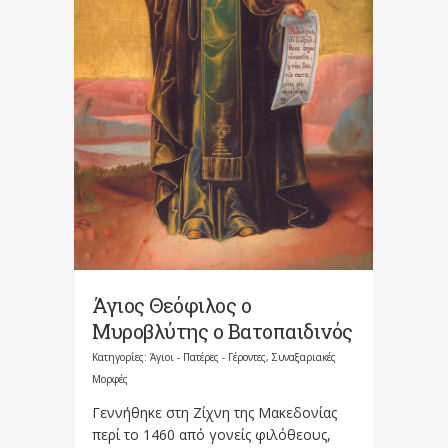
Άγιος Θεόφιλος ο
Μυροβλύτης ο Βατοπαιδινός
Κατηγορίες:
Άγιοι - Πατέρες - Γέροντες
,
Συναξαριακές
Μορφές
Γεννήθηκε στη Ζίχνη της Μακεδονίας
περί το 1460 από γονείς φιλόθεους,