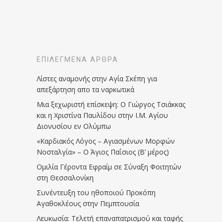
ΕΠΙΛΕΓΜΈΝΑ ΆΡΘΡΑ
Λίστες αναμονής στην Αγία Σκέπη για
απεξάρτηση απο τα ναρκωτικά
Μια ξεχωριστή επίσκεψη: Ο Γιώργος Τσιάκκας
και η Χριστίνα Παυλίδου στην Ι.Μ. Αγίου
Διονυσίου εν Ολύμπω
«Καρδιακός Λόγος – Αγιασμένων Μορφών
Νοσταλγία» – Ο Άγιος Παΐσιος (Β’ μέρος)
Ομιλία Γέροντα Εφραίμ σε Σύναξη Φοιτητών
στη Θεσσαλονίκη
Συνέντευξη του ηθοποιού Προκόπη
Αγαθοκλέους στην Πεμπτουσία
Λευκωσία: Τελετή επαναπατρισμού και ταφής