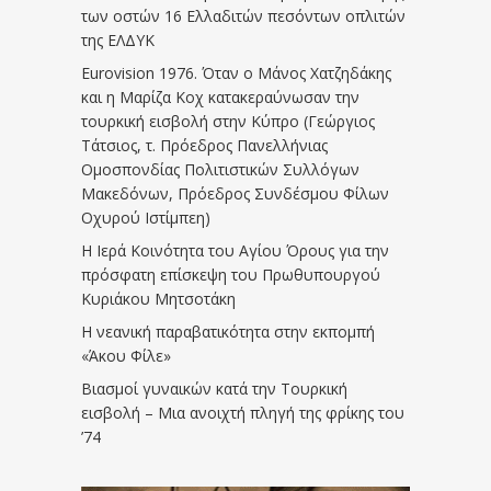
των οστών 16 Ελλαδιτών πεσόντων οπλιτών
της ΕΛΔΥΚ
Eurovision 1976. Όταν ο Μάνος Χατζηδάκης
και η Μαρίζα Κοχ κατακεραύνωσαν την
τουρκική εισβολή στην Κύπρο (Γεώργιος
Τάτσιος, τ. Πρόεδρος Πανελλήνιας
Ομοσπονδίας Πολιτιστικών Συλλόγων
Μακεδόνων, Πρόεδρος Συνδέσμου Φίλων
Οχυρού Ιστίμπεη)
Η Ιερά Κοινότητα του Αγίου Όρους για την
πρόσφατη επίσκεψη του Πρωθυπουργού
Κυριάκου Μητσοτάκη
Η νεανική παραβατικότητα στην εκπομπή
«Άκου Φίλε»
Βιασμοί γυναικών κατά την Τουρκική
εισβολή – Μια ανοιχτή πληγή της φρίκης του
’74