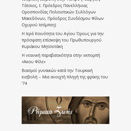
Τάτσιος, τ. Πρόεδρος Πανελλήνιας
Ομοσπονδίας Πολιτιστικών Συλλόγων
Μακεδόνων, Πρόεδρος Συνδέσμου Φίλων
Οχυρού Ιστίμπεη)
Η Ιερά Κοινότητα του Αγίου Όρους για την
πρόσφατη επίσκεψη του Πρωθυπουργού
Κυριάκου Μητσοτάκη
Η νεανική παραβατικότητα στην εκπομπή
«Άκου Φίλε»
Βιασμοί γυναικών κατά την Τουρκική
εισβολή – Μια ανοιχτή πληγή της φρίκης του
’74